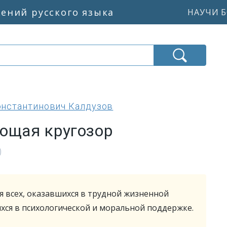
жений русского языка
НАУЧИ Б
онстантинович Калдузов
яющая кругозор
)
я всех, оказавшихся в трудной жизненной
хся в психологической и моральной поддержке.