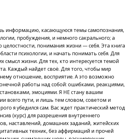
ешь информацию, касающуюся темы самопознания,
логии, пробуждения, и немного сакрального; а
 целостности, понимания жизни — себя. Эта книга
области психологии, и начать понимать себя. Для
 смысл жизни. Для тех, кто интересуется темой
а. Каждый найдет своё. Для того, чтобы мир
 нему отношение, восприятие. А это возможно
онечной работы над собой: ошибками, реакциями,
становками, эмоциями. Я НЕ стану вашим
ии всего пути, и лишь тем словом, советом и
орого я убедился сам. Вас ждет практический метод
нсив (курс) для разрешения внутреннего
ов, наставлений, домашних заданий, житейских
дитативных техник, без аффирмаций и прочей
формации, снимающих шоры, расширяющих