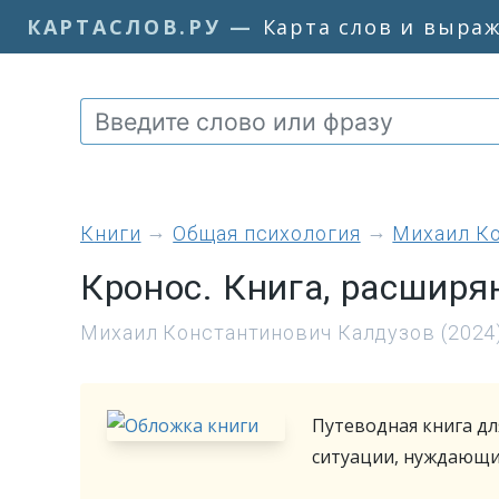
КАРТАСЛОВ.РУ
—
Карта слов и выра
книги
Общая психология
Михаил К
Кронос. Книга, расшир
Михаил Константинович Калдузов (2024
Путеводная книга дл
ситуации, нуждающи