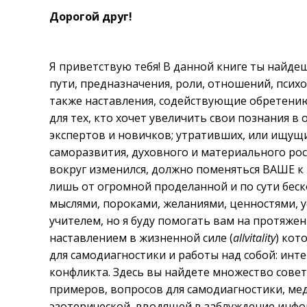
Дорогой друг!
Я приветствую тебя! В данной книге ты найд
пути, предназначения, роли, отношений, психо
также наставления, содействующие обретению
для тех, кто хочет увеличить свои познания в 
экспертов и новичков; утративших, или ищущих
саморазвития, духовного и материального рост
вокруг изменился, должно поменяться ВАШЕ к
лишь от огромной проделанной и по сути беск
мыслями, пороками, желаниями, ценностями, у
учителем, но я буду помогать вам на протяжен
наставлением в жизненной силе (
allvitality
) кот
для самодиагностики и работы над собой: инте
конфликта. Здесь вы найдете множество совет
примеров, вопросов для самодиагностики, ме
эзотерической, вводящей в заблуждение ин