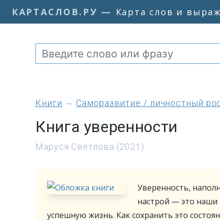
КАРТАСЛОВ.РУ
—
Карта слов и выра
книги
Саморазвитие / личностный ро
Книга уверенности
Маруся Светлова (2021)
Уверенность, наполн
настрой — это наши
успешную жизнь. Как сохранить это состоян