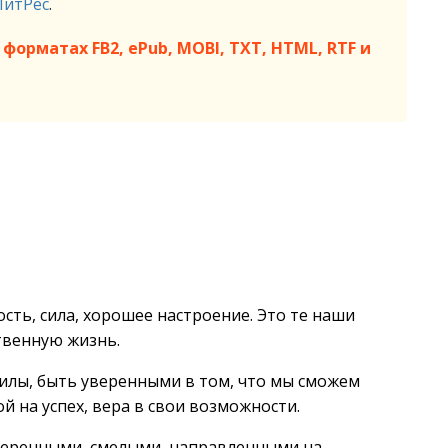
ЛитРес
.
форматах FB2, ePub, MOBI, TXT, HTML, RTF и
сть, сила, хорошее настроение. Это те наши
твенную жизнь.
силы, быть уверенными в том, что мы сможем
й на успех, вера в свои возможности.
веренными, смелыми, направленными на