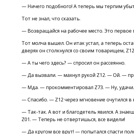
— Ничего подобного! А теперь мы терпим убыт
Тот не знал, что сказать.
— Возвращайся на рабочее место. Это первое 
Тот молча вышел. Он итак устал, а теперь оста
дверях он столкнулся со своим товарищем, Z12
— А ты чего здесь? — спросил он рассеянно.
— Да вызвали. — махнул рукой Z12. — Ой. — пр
— Мда. — прокомментировал Z73. — Ну, удачи.
— Спасибо. — Z12 через мгновение очутился в 
— Так-так. А вот и благодетель явился. А знае
Z01. — Теперь не отвертишься, все видели!
— Да кругом все врут! — попытался спасти по