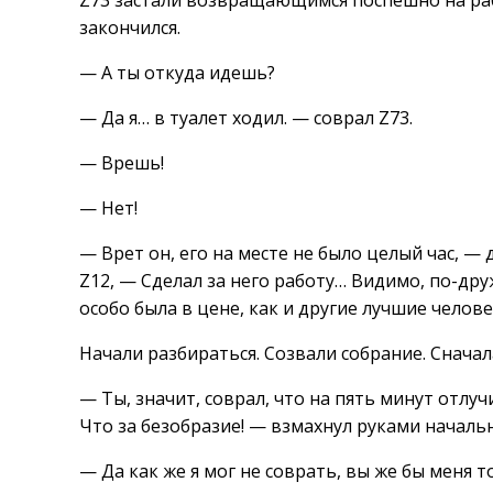
Z73 застали возвращающимся поспешно на раб
закончился.
— А ты откуда идешь?
— Да я… в туалет ходил. — соврал Z73.
— Врешь!
— Нет!
— Врет он, его на месте не было целый час, — 
Z12, — Сделал за него работу… Видимо, по-дру
особо была в цене, как и другие лучшие челове
Начали разбираться. Созвали собрание. Сначал
— Ты, значит, соврал, что на пять минут отлучи
Что за безобразие! — взмахнул руками начальн
— Да как же я мог не соврать, вы же бы меня т