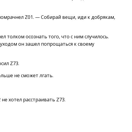
помрачнел Z01. — Собирай вещи, иди к добрякам,
ел толком осознать того, что с ним случилось.
 уходом он зашел попрощаться к своему
сил Z73.
ольше не сможет лгать.
 не хотел расстраивать Z73.