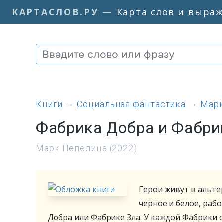
КАРТАСЛОВ.РУ
—
Карта слов и выра
книги
Социальная фантастика
Мар
Фабрика Добра и Фабри
Марк Пепелица (2022)
Герои живут в альте
черное и белое, раб
Добра или Фабрике Зла. У каждой Фабрики 