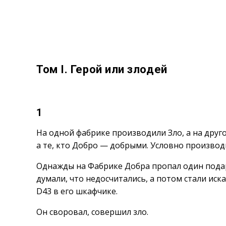
Том I. Герой или злодей
1
На одной фабрике производили Зло, а на друго
а те, кто Добро — добрыми. Условно произво
Однажды на Фабрике Добра пропал один подар
думали, что недосчитались, а потом стали иск
D43 в его шкафчике.
Он своровал, совершил зло.