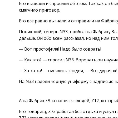
Его вызвали и спросили об этом. Так как он бы
смягчило приговор.
Его все равно выгнали и отправили на Фабрику
Поникший, теперь N33, прибыл на Фабрику Зла
дальше. Он обо всем рассказал, но над ним то
— Вот простофиля! Надо было соврать!
— Как это? — спросил N33. Воровать он научил
— Ха-ха-ха! — смеялись злодеи, — Вот дурачок!
На N33 надели черную униформу с надписью на
А на Фабрике Зла нашелся злодей, Z12, котор
Его товарищ, Z73 работал без отдыха и уснул на