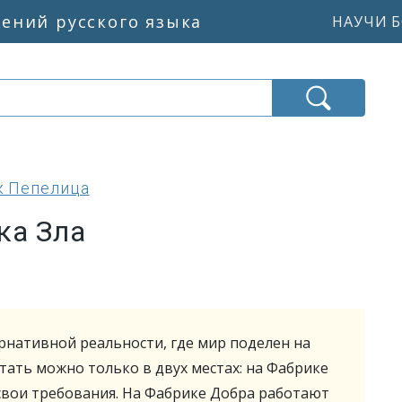
жений русского языка
НАУЧИ Б
к Пепелица
ка Зла
рнативной реальности, где мир поделен на
отать можно только в двух местах: на Фабрике
свои требования. На Фабрике Добра работают