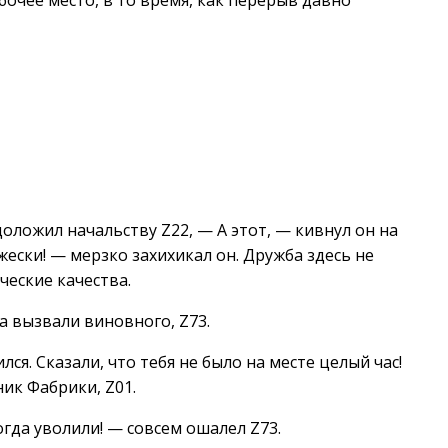
очее место, в то время, как перерыв давно
доложил начальству Z22, — А этот, — кивнул он на
жески! — мерзко захихикал он. Дружба здесь не
ческие качества.
а вызвали виновного, Z73.
лся. Сказали, что тебя не было на месте целый час!
ик Фабрики, Z01.
огда уволили! — совсем ошалел Z73.