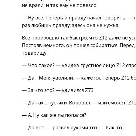
не врали, и так ему не повезло.
— Ну все. Теперь и правду начал говорить. — 
раз любишь правду; здесь она не нужна.
Все произошло так быстро, что Z12 даже не усп
Постояв немного, он пошел собираться. Перед
товарищу.
— Что такое? — увидев грустное лицо Z12 спро
— Да… Меня уволили. — кажется, теперь Z12 б
— За что это? — удивился Z73.
— Да так… пустяки. Воровал. — или сможет. Z12
— А. Ну как же ты попался?
— Да вот. — развел руками тот. — Как-то.