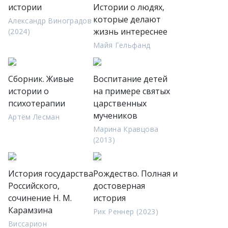
истории
Истории о людях,
которые делают
Александр Виноградов
жизнь интереснее
(2024)
Майя Гельфанд
Сборник. Живые
Воспитание детей
истории о
на примере святых
психотерапии
царственных
мучеников
Артём Лесман
Марина Кравцова
(2013)
История государства
Рождество. Полная и
Российского,
достоверная
сочинение Н. М.
история
Карамзина
Рик Реннер (2023)
Виссарион