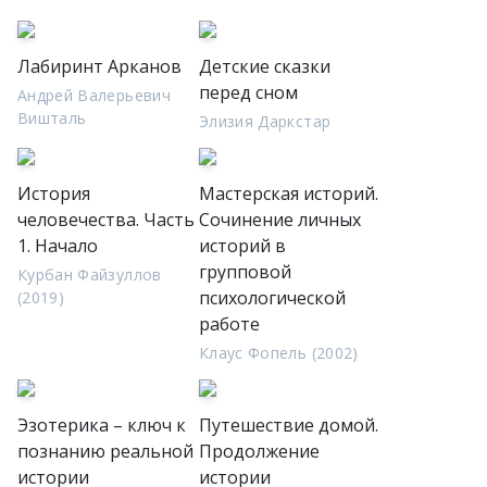
Лабиринт Арканов
Детские сказки
перед сном
Андрей Валерьевич
Вишталь
Элизия Даркстар
История
Мастерская историй.
человечества. Часть
Сочинение личных
1. Начало
историй в
групповой
Курбан Файзуллов
психологической
(2019)
работе
Клаус Фопель (2002)
Эзотерика – ключ к
Путешествие домой.
познанию реальной
Продолжение
истории
истории