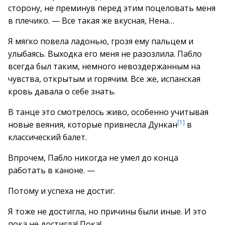
сторону, не преминув перед этим поцеловать меня
в плечико. — Все такая же вкусная, Нена…
Я мягко повела ладонью, грозя ему пальцем и
улыбаясь. Выходка его меня не разозлила. Пабло
всегда был таким, немного невоздержанным на
чувства, открытым и горячим. Все же, испанская
кровь давала о себе знать.
В танце это смотрелось живо, особенно учитывая
[1]
новые веяния, которые привнесла Дункан
в
классический балет.
Впрочем, Пабло никогда не умел до конца
работать в каноне. —
Потому и успеха не достиг.
Я тоже не достигла, но причины были иные. И это
пока не достигла! Пока!