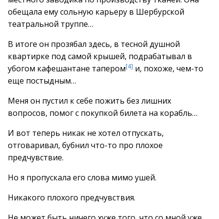
обещала ему сольную карьеру в Шербурской
театральной труппе…
В итоге он прозябал здесь, в тесной душной
квартирке под самой крышей, подрабатывал в
[4]
убогом кафешантане тапером
и, похоже, чем-то
еще постыдным…
Меня он пустил к себе пожить без лишних
вопросов, помог с покупкой билета на корабль…
И вот теперь никак не хотел отпускать,
отговаривал, бубнил что-то про плохое
предчувствие.
Но я пропускала его слова мимо ушей.
Никакого плохого предчувствия.
Не может быть ничего хуже того, что со мной уже