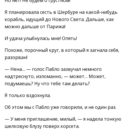
Но нет! Не будем о грустном!
Я планировала сесть в Шербуре на какой-нибудь
корабль, идущий до Нового Света. Дальше, как
можно дальше от Парижа!
И удача улыбнулась мне! Опять!
Похоже, порочный круг, в который я загнала себя,
разорван!
— Нена… — голос Пабло зазвучал немного
надтреснуто, изломанно, — может… Может,
подумаешь? Ну что тебе там делать?
Я только вздохнула.
Об этом мы с Пабло уже говорили, и не один раз.
— У меня приглашение, милый, — я надела тонкую
шелковую блузу поверх корсета.