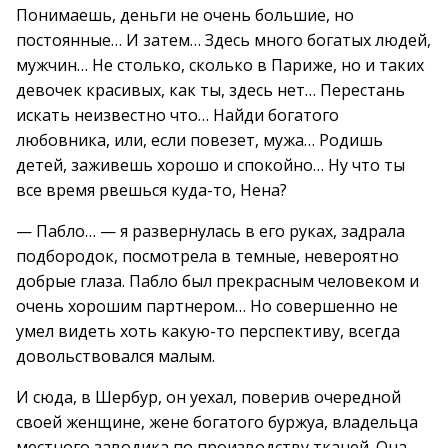
Понимаешь, деньги не очень большие, но
постоянные… И затем… Здесь много богатых людей,
мужчин… Не столько, сколько в Париже, но и таких
девочек красивых, как ты, здесь нет… Перестань
искать неизвестно что… Найди богатого
любовника, или, если повезет, мужа… Родишь
детей, заживешь хорошо и спокойно… Ну что ты
все время рвешься куда-то, Нена?
— Пабло… — я развернулась в его руках, задрала
подбородок, посмотрела в темные, невероятно
добрые глаза. Пабло был прекрасным человеком и
очень хорошим партнером… Но совершенно не
умел видеть хоть какую-то перспективу, всегда
довольствовался малым.
И сюда, в Шербур, он уехал, поверив очередной
своей женщине, жене богатого буржуа, владельца
местного заводика по производству тканей. Она