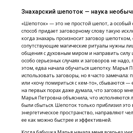
Знахарский шепоток — наука необыч
«Шепоток» — это не простой шепот, а особый 
способ придает заговорному слову такую искл
когда знахарь произносит заговор шепотком, е
сопутствующие магические ритуалы нужны лиш
общения с духовным миром и направить силу 
особо серьезных случаях и заговоров не надо,
этом, едва начала обучаться шепотку. Марья 
использовать заговоры, но я часто замечала: 
или «хочу помириться с кем-то», сбываются — 
на первых порах даже думала, что заговор мне
Марья Петровна объяснила, что исполняются 
были сбыться. Шепоток только приблизил это 
энергетическое пространство, направляют че
ее как можно быстрее и эффективней.
Когда бабушка Марья начала меня всерьез учи