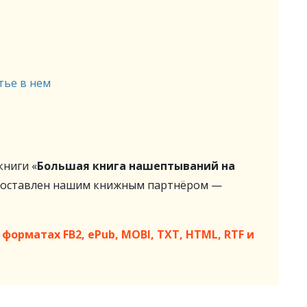
тье в нем
ниги «
Большая книга нашептываний на
доставлен нашим книжным партнёром —
форматах FB2, ePub, MOBI, TXT, HTML, RTF и