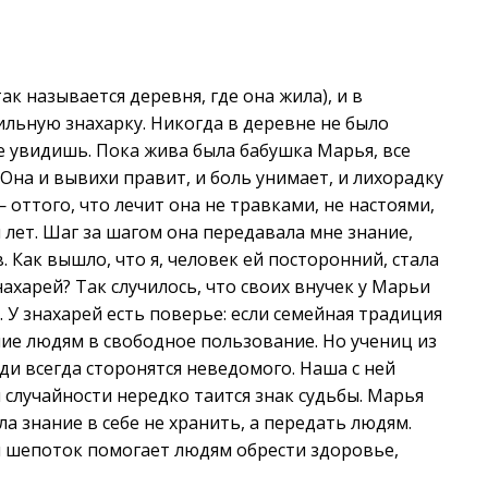
к называется деревня, где она жила), и в
ильную знахарку. Никогда в деревне не было
е увидишь. Пока жива была бабушка Марья, все
Она и вывихи правит, и боль унимает, и лихорадку
 оттого, что лечит она не травками, не настоями,
и лет. Шаг за шагом она передавала мне знание,
. Как вышло, что я, человек ей посторонний, стала
харей? Так случилось, что своих внучек у Марьи
 У знахарей есть поверье: если семейная традиция
ие людям в свободное пользование. Но учениц из
ди всегда сторонятся неведомого. Наша с ней
 случайности нередко таится знак судьбы. Марья
ла знание в себе не хранить, а передать людям.
ий шепоток помогает людям обрести здоровье,