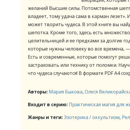
вибрации, которые 
желаний Высшие силы. Потомственная шепт
владеет, тому удача сама в карман лезет». 
может творить чудеса. В этой книге вы най
шепотка. Кроме того, здесь есть множеств
целительницей и ее предками за долгие год
которые нужны человеку во все времена, — 
Есть и современные, которые помогут реши
застраховать или технику от поломки. Науч
что чудеса случаются! В формате PDF A4 со
Авторы:
Мария Быкова
,
Олеся Великорайск
Входит в серию:
Практическая магия для ж
Жанры и теги:
Эзотерика / оккультизм
,
Рел