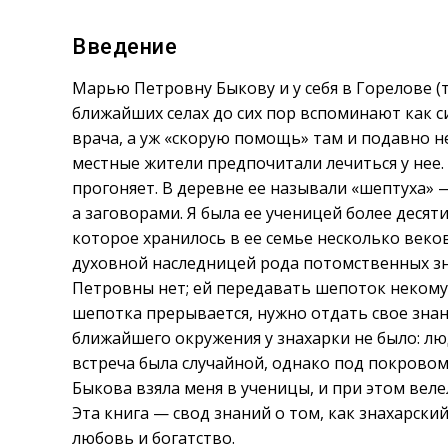
Введение
Марью Петровну Быкову и у себя в Горелове (та
ближайших селах до сих пор вспоминают как с
врача, а уж «скорую помощь» там и подавно н
местные жители предпочитали лечиться у нее. 
прогоняет. В деревне ее называли «шептуха» —
а заговорами. Я была ее ученицей более десят
которое хранилось в ее семье несколько веков
духовной наследницей рода потомственных зна
Петровны нет; ей передавать шепоток некому.
шепотка прерывается, нужно отдать свое знан
ближайшего окружения у знахарки не было: лю
встреча была случайной, однако под покровом
Быкова взяла меня в ученицы, и при этом веле
Эта книга — свод знаний о том, как знахарск
любовь и богатство.