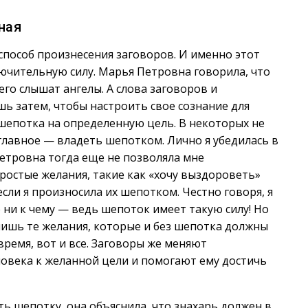
ная
способ произнесения заговоров. И именно этот
ючительную силу. Марья Петровна говорила, что
го слышат ангелы. А слова заговоров и
ь затем, чтобы настроить свое сознание для
шепотка на определенную цель. В некоторых не
 главное — владеть шепотком. Лично я убедилась в
Петровна тогда еще не позволяла мне
простые желания, такие как «хочу выздороветь»
если я произносила их шепотком. Честно говоря, я
 ни к чему — ведь шепоток имеет такую силу! Но
лишь те желания, которые и без шепотка должны
время, вот и все. Заговоры же меняют
ловека к желанной цели и помогают ему достичь
ть шепотку, она объяснила, что знахарь должен в