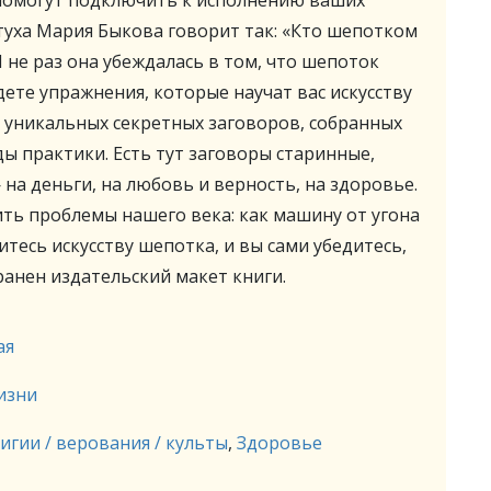
помогут подключить к исполнению ваших
уха Мария Быкова говорит так: «Кто шепотком
И не раз она убеждалась в том, что шепоток
дете упражнения, которые научат вас искусству
о уникальных секретных заговоров, собранных
ы практики. Есть тут заговоры старинные,
на деньги, на любовь и верность, на здоровье.
ть проблемы нашего века: как машину от угона
итесь искусству шепотка, и вы сами убедитесь,
хранен издательский макет книги.
ая
изни
игии / верования / культы
,
Здоровье