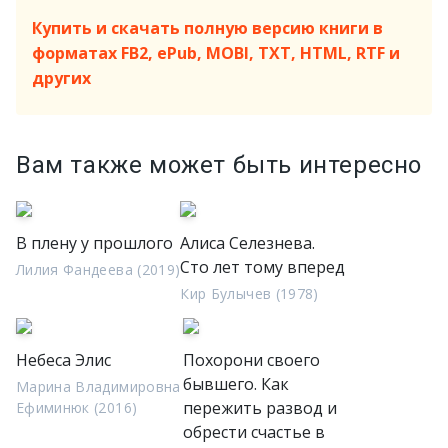
Купить и скачать полную версию книги в
форматах FB2, ePub, MOBI, TXT, HTML, RTF и
других
Вам также может быть интересно
В плену у прошлого
Алиса Селезнева.
Сто лет тому вперед
Лилия Фандеева (2019)
Кир Булычев (1978)
Небеса Элис
Похорони своего
бывшего. Как
Марина Владимировна
пережить развод и
Ефиминюк (2016)
обрести счастье в