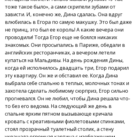
тоже такое было», а сами скрипели зубами от
зависти. И, конечно же, Дина сдалась. Она вдруг
влюбилась в Егора по самую макушку. Это был даже
не принц, это был ее король! А какие вечера они
проводили! Тогда Егор еще не боялся никаких
знакомых. Они просыпались в Париже, обедали в
английских ресторанчиках, а вечером летели
купаться на Мальдивы. На день рождения Дины,
когда ей исполнилось двадцать три, Егор подарил
эту квартиру. Он же и обставил ее. Когда Дина
выбрала себе спальню в теплых, молочных тонах и
захотела сделать любимому сюрприз, Егор сильно
прогневался. Он не любил, чтобы Дина решала что-
то без его ведома. На следующий же день в
спальне ярким пятном вызывающе кричала
кровать с креативными фиолетовыми спинками,
стоял прозрачный туалетный столик, а стену
украшала огромная картина с изображением