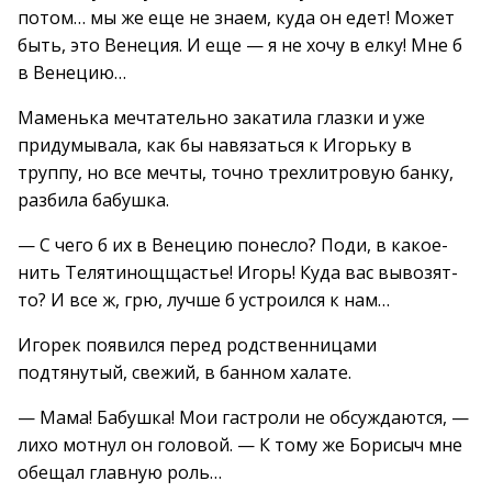
потом… мы же еще не знаем, куда он едет! Может
быть, это Венеция. И еще — я не хочу в елку! Мне б
в Венецию…
Маменька мечтательно закатила глазки и уже
придумывала, как бы навязаться к Игорьку в
труппу, но все мечты, точно трехлитровую банку,
разбила бабушка.
— С чего б их в Венецию понесло? Поди, в какое-
нить Телятинощщастье! Игорь! Куда вас вывозят-
то? И все ж, грю, лучше б устроился к нам…
Игорек появился перед родственницами
подтянутый, свежий, в банном халате.
— Мама! Бабушка! Мои гастроли не обсуждаются, —
лихо мотнул он головой. — К тому же Борисыч мне
обещал главную роль…