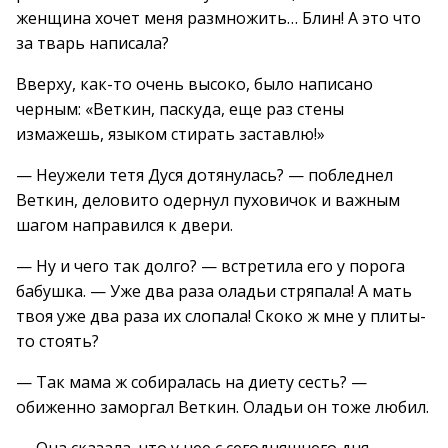
женщина хочет меня размножить… Блин! А это что
за тварь написала?
Вверху, как-то очень высоко, было написано
черным: «Веткин, паскуда, еще раз стены
измажешь, языком стирать заставлю!»
— Неужели тетя Дуся дотянулась? — побледнел
Веткин, деловито одернул пуховичок и важным
шагом направился к двери.
— Ну и чего так долго? — встретила его у порога
бабушка. — Уже два раза оладьи стряпала! А мать
твоя уже два раза их слопала! Скоко ж мне у плиты-
то стоять?
— Так мама ж собиралась на диету сесть? —
обиженно заморгал Веткин. Оладьи он тоже любил.