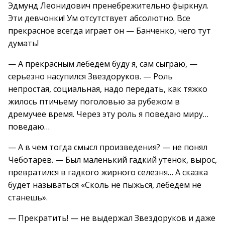
Эдмунд Леонидович пренебрежительно фыркнул.
Эти девчонки! Ум отсутствует абсолютно. Все
прекрасное всегда играет он — Банченко, чего тут
думать!
— А прекрасным лебедем буду я, сам сыграю, —
серьезно насупился Звездоруков. — Роль
непростая, социальная, надо передать, как тяжко
жилось птичьему поголовью за рубежом в
дремучее время. Через эту роль я поведаю миру…
поведаю…
— А в чем тогда смысл произведения? — не понял
Чеботарев. — Был маленький гадкий утенок, вырос,
превратился в гадкого жирного селезня… А сказка
будет называться «Сколь не пыжься, лебедем не
станешь».
— Прекратить! — не выдержал Звездоруков и даже