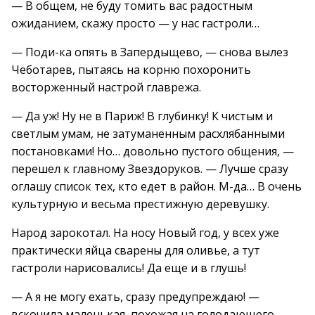
— В общем, не буду томить вас радостным
ожиданием, скажу просто — у нас гастроли…
— Поди-ка опять в Запердыщево, — снова вылез
Чеботарев, пытаясь на корню похоронить
восторженный настрой главрежа.
— Да уж! Ну не в Париж! В глубинку! К чистым и
светлым умам, не затуманенным расхлябанными
постановками! Но… довольно пустого общения, —
перешел к главному Звездоруков. — Лучше сразу
оглашу список тех, кто едет в район. М-да… В очень
культурную и весьма престижную деревушку.
Народ зарокотал. На носу Новый год, у всех уже
практически яйца сварены для оливье, а тут
гастроли нарисовались! Да еще и в глушь!
— А я не могу ехать, сразу предупреждаю! —
вскочила маленькая, похожая на голодающего