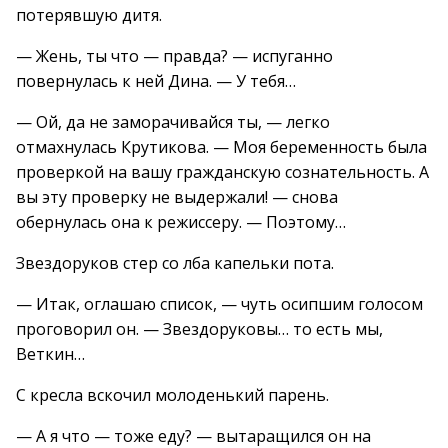
потерявшую дитя.
— Жень, ты что — правда? — испуганно
повернулась к ней Дина. — У тебя…
— Ой, да не заморачивайся ты, — легко
отмахнулась Крутикова. — Моя беременность была
проверкой на вашу гражданскую сознательность. А
вы эту проверку не выдержали! — снова
обернулась она к режиссеру. — Поэтому…
Звездоруков стер со лба капельки пота.
— Итак, оглашаю список, — чуть осипшим голосом
проговорил он. — Звездоруковы… то есть мы,
Веткин…
С кресла вскочил молоденький парень.
— А я что — тоже еду? — вытаращился он на