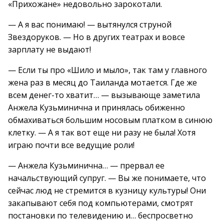
«Прихожане» недовольно зарокотали.
— А я вас понимаю! — вытянулся струной
Звездоруков. — Но в других театрах и вовсе
зарплату не выдают!
— Если ты про «Шило и мыло», так там у главного
жена раз в месяц до Таиланда мотается. Где же
всем денег-то хватит… — вызывающе заметила
Анжела Кузьминична и принялась обиженно
обмахиваться большим носовым платком в синюю
клетку. — А я так вот еще ни разу не была! Хотя
играю почти все ведущие роли!
— Анжела Кузьминична… — прервал ее
начальствующий супруг. — Вы же понимаете, что
сейчас люд не стремится в кузницу культуры! Они
закапывают себя под компьютерами, смотрят
постановки по телевидению и… беспросветно