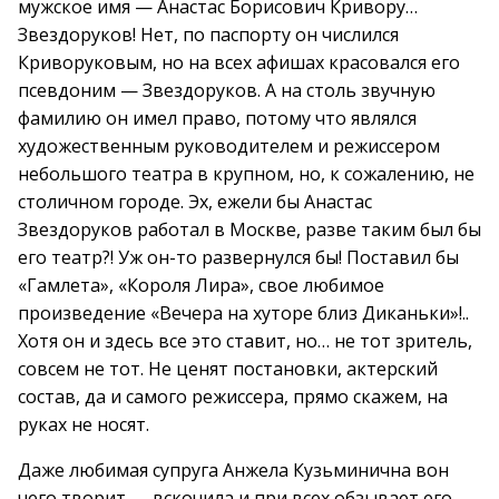
мужское имя — Анастас Борисович Кривору…
Звездоруков! Нет, по паспорту он числился
Криворуковым, но на всех афишах красовался его
псевдоним — Звездоруков. А на столь звучную
фамилию он имел право, потому что являлся
художественным руководителем и режиссером
небольшого театра в крупном, но, к сожалению, не
столичном городе. Эх, ежели бы Анастас
Звездоруков работал в Москве, разве таким был бы
его театр?! Уж он-то развернулся бы! Поставил бы
«Гамлета», «Короля Лира», свое любимое
произведение «Вечера на хуторе близ Диканьки»!..
Хотя он и здесь все это ставит, но… не тот зритель,
совсем не тот. Не ценят постановки, актерский
состав, да и самого режиссера, прямо скажем, на
руках не носят.
Даже любимая супруга Анжела Кузьминична вон
чего творит — вскочила и при всех обзывает его