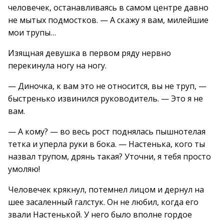
человечек, останавливаясь в самом центре давно
не мытых подмостков. — А скажу я вам, милейшие
мои трупы…
Изящная девушка в первом ряду нервно
перекинула ногу на ногу.
— Диночка, к вам это не относится, вы не труп, —
быстренько извинился руководитель. — Это я не
вам.
— А кому? — во весь рост поднялась пышнотелая
тетка и уперла руки в бока. — Настенька, кого ты
назвал трупом, дрянь такая? Уточни, я тебя просто
умоляю!
Человечек крякнул, потемнел лицом и дернул на
шее засаленный галстук. Он не любил, когда его
звали Настенькой. У него было вполне гордое