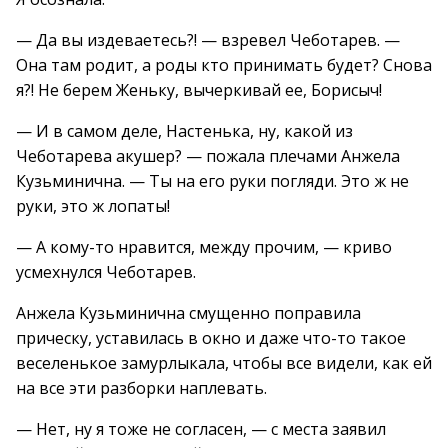
— Да вы издеваетесь?! — взревел Чеботарев. —
Она там родит, а роды кто принимать будет? Снова
я?! Не берем Женьку, вычеркивай ее, Борисыч!
— И в самом деле, Настенька, ну, какой из
Чеботарева акушер? — пожала плечами Анжела
Кузьминична. — Ты на его руки погляди. Это ж не
руки, это ж лопаты!
— А кому-то нравится, между прочим, — криво
усмехнулся Чеботарев.
Анжела Кузьминична смущенно поправила
прическу, уставилась в окно и даже что-то такое
веселенькое замурлыкала, чтобы все видели, как ей
на все эти разборки наплевать.
— Нет, ну я тоже не согласен, — с места заявил