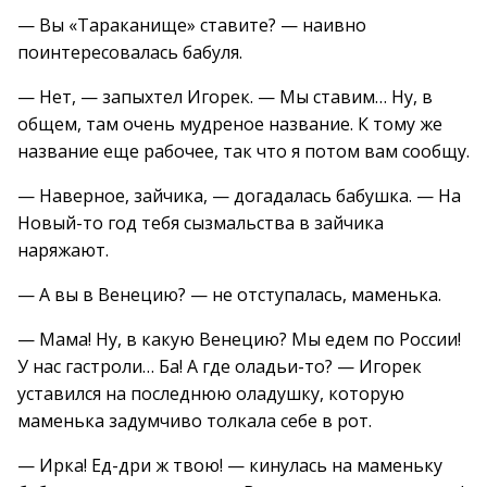
— Вы «Тараканище» ставите? — наивно
поинтересовалась бабуля.
— Нет, — запыхтел Игорек. — Мы ставим… Ну, в
общем, там очень мудреное название. К тому же
название еще рабочее, так что я потом вам сообщу.
— Наверное, зайчика, — догадалась бабушка. — На
Новый-то год тебя сызмальства в зайчика
наряжают.
— А вы в Венецию? — не отступалась, маменька.
— Мама! Ну, в какую Венецию? Мы едем по России!
У нас гастроли… Ба! А где оладьи-то? — Игорек
уставился на последнюю оладушку, которую
маменька задумчиво толкала себе в рот.
— Ирка! Ед-дри ж твою! — кинулась на маменьку