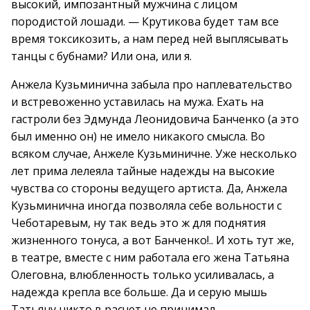
высокий, импозантный мужчина с лицом
породистой лошади. — Крутикова будет там все
время токсикозить, а нам перед ней выплясывать
танцы с бубнами? Или она, или я.
Анжела Кузьминична забыла про наплевательство
и встревоженно уставилась на мужа. Ехать на
гастроли без Эдмунда Леонидовича Банченко (а это
был именно он) не имело никакого смысла. Во
всяком случае, Анжеле Кузьминичне. Уже несколько
лет прима лелеяла тайные надежды на высокие
чувства со стороны ведущего артиста. Да, Анжела
Кузьминична иногда позволяла себе вольности с
Чеботаревым, ну так ведь это ж для поднятия
жизненного тонуса, а вот Банченко!.. И хоть тут же,
в театре, вместе с ним работала его жена Татьяна
Олеговна, влюбленность только усиливалась, а
надежда крепла все больше. Да и серую мышь
Татьяну никто в расчет не принимал.