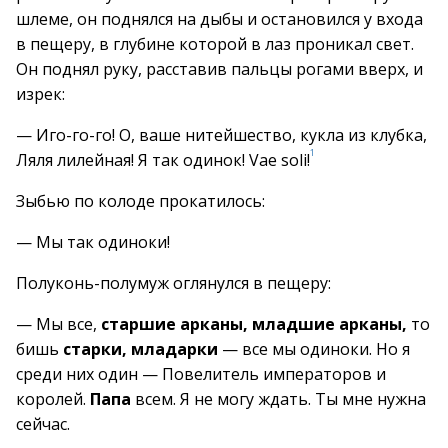
шлеме, он поднялся на дыбы и остановился у входа
в пещеру, в глубине которой в лаз проникал свет.
Он поднял руку, расставив пальцы рогами вверх, и
изрек:
— Иго-го-го! О, ваше нитейшество, кукла из клубка,
1
Ляля лилейная! Я так одинок! Vae soli!
Зыбью по колоде прокатилось:
— Мы так одиноки!
Полуконь-полумуж оглянулся в пещеру:
— Мы все,
старшие арканы, младшие арканы,
то
бишь
старки, младарки
— все мы одиноки. Но я
среди них один — Повелитель императоров и
королей.
Папа
всем. Я не могу ждать. Ты мне нужна
сейчас.