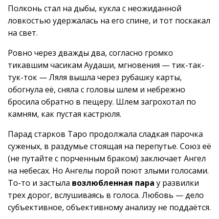
Полконь стал на дыбы, кукла с неожиданной
ловкостью удержалась на его спине, и тот поскакал
на свет.
Ровно через дважды два, согласно громко
тикавшим часикам Аудаши, мгновения — тик-так-
тук-ток — Ляля вышла через рубашку карты,
обогнула её, сняла с головы шлем и небрежно
бросила обратно в пещеру. Шлем загрохотал по
камням, как пустая кастрюля.
Парад старков Таро продолжала сладкая парочка
суженых, в раздумье стоящая на перепутье. Союз её
(не путайте с порченным браком) заключает Ангел
на небесах. Но Ангелы порой поют злыми голосами.
То-то и застыла
возлюбленная пара
у развилки
трех дорог, вслушиваясь в голоса. Любовь — дело
субъективное, объективному анализу не поддаётся.