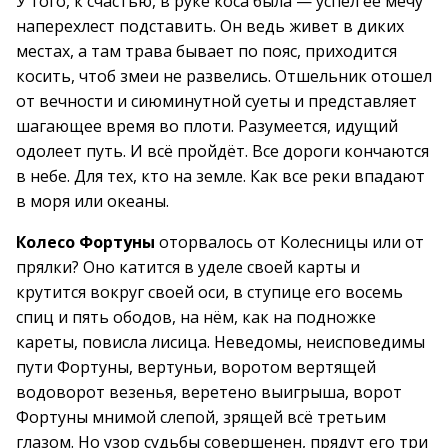
У того, к счастью, в руке коса была — успел её мечу
наперехлест подставить. Он ведь живет в диких
местах, а там трава бывает по пояс, приходится
косить, чтоб змеи не развелись. Отшельник отошел
от вечности и сиюминутной суеты и представляет
шагающее время во плоти. Разумеется, идущий
одолеет путь. И всё пройдёт. Все дороги кончаются
в небе. Для тех, кто на земле. Как все реки впадают
в моря или океаны.
Колесо Фортуны
оторвалось от Колесницы или от
прялки? Оно катится в уделе своей карты и
крутится вокруг своей оси, в ступице его восемь
спиц и пять ободов, на нём, как на подножке
кареты, повисла лисица. Неведомы, неисповедимы
пути Фортуны, вертуньи, воротом вертящей
водоворот везенья, веретено выигрыша, ворот
Фортуны мнимой слепой, зрящей всё третьим
глазом. Но узор судьбы совершенен, прядут его три