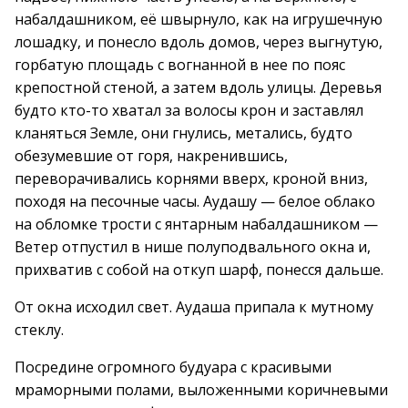
набалдашником, её швырнуло, как на игрушечную
лошадку, и понесло вдоль домов, через выгнутую,
горбатую площадь с вогнанной в нее по пояс
крепостной стеной, а затем вдоль улицы. Деревья
будто кто-то хватал за волосы крон и заставлял
кланяться Земле, они гнулись, метались, будто
обезумевшие от горя, накренившись,
переворачивались корнями вверх, кроной вниз,
походя на песочные часы. Аудашу — белое облако
на обломке трости с янтарным набалдашником —
Ветер отпустил в нише полуподвального окна и,
прихватив с собой на откуп шарф, понесся дальше.
От окна исходил свет. Аудаша припала к мутному
стеклу.
Посредине огромного будуара с красивыми
мраморными полами, выложенными коричневыми