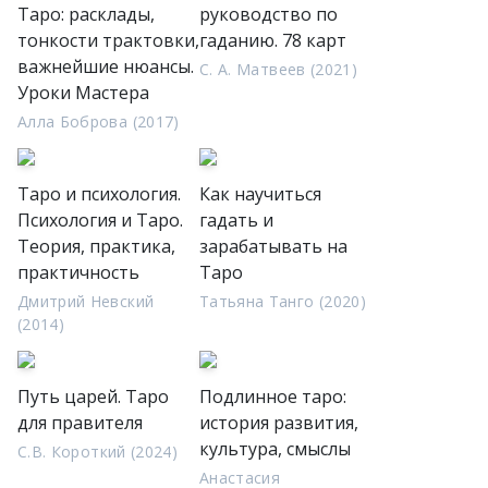
Таро: расклады,
руководство по
тонкости трактовки,
гаданию. 78 карт
важнейшие нюансы.
С. А. Матвеев (2021)
Уроки Мастера
Алла Боброва (2017)
Таро и психология.
Как научиться
Психология и Таро.
гадать и
Теория, практика,
зарабатывать на
практичность
Таро
Дмитрий Невский
Татьяна Танго (2020)
(2014)
Путь царей. Таро
Подлинное таро:
для правителя
история развития,
культура, смыслы
С.В. Короткий (2024)
Анастасия