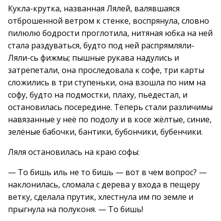
Кукла-крутка, названная Лялей, валявшаяся
отброшенной ветром к стенке, воспрянула, словно
пилюлю бодрости проглотила, нитяная юбка на ней
стала раздуваться, будто под ней распрямляли-
Ляли-сь фижмы; пышные рукава надулись и
затрепетали, она проследовала к софе, три карты
сложились в три ступеньки, она взошла по ним на
софу, будто на подмостки, плаху, пьедестал, и
остановилась посередине. Теперь стали различимы
навязанные у неё по подолу и в косе жёлтые, синие,
зелёные бабочки, бантики, бубончики, бубенчики.
Ляля остановилась на краю софы:
— То бишь иль не то бишь — вот в чем вопрос? —
наклонилась, сломала с дерева у входа в пещеру
ветку, сделала прутик, хлестнула им по земле и
прыгнула на полуконя. — То бишь!