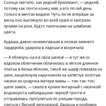
Солнце светило, как редкий бриллиант, — редкий,
потому как почти конец мая, а его по сей день
только в мечтах видали. Чуть ли не впервые за
весну оно выглянуло во всей красе и заиграло
лучами на росе, будто палочками на цимбалах
цвета.
Аудаша, давно изнемогавшая в оковах зимнего
гардероба, ударила в ладоши и вскричала:
— А облачусь-ка я в свои шелка! — и тут же со
вздохом облегчения облачилась в лёгкое длинное
платье в белых яблонях, такой же шарф повязала на
шею, защёлкнула наручником на запястье золотые
часики из сундучка матери мамы — тик-так-ток-
щёлк замок, — сжала в кулаке янтарный с насечкой
водоворота набалдашник черной трости и
отправилась прогуляться по улицам города,
слиться с Весной запоздалой. Дворцы и особняки