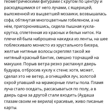
геометрическими фигурами с кругом по центру и
расходящимися от него лучами, с ящерицей,
выложенной из выцветшей мозаики, возвышалась
софа, обтянутая многоцветным гобеленом, а на
нём, пригорюнившись, сидела пышная кукла-
крутка, сплетённая из красных и белых ниток. На
плечи ей была наброшена накидка из ленты, на шее
поблескивало монисто из хрустального бисера,
желтые нитяные волосы скреплял такой же
нитяный красный бантик, смешно торчащий на
макушке. Порыв ветра резко распахнул дверь
будуара, отбросив куклу к стене; хотя, может,
сделал это не ветер, а огнящийся луч, золотой
охрой упавший на мраморные плиты пола. Пламя
луча стало оседать, рассасываться по полу, а в
дверь одна за другой стали входить (Аудаша
глазам своим не верила) красивые, живо писаные
карты.