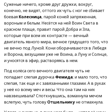
Суженые ничего, кроме друг дружки, вокруг,
конечно, не видят, оттого их чуть с ног не сбивает
боевая
Колесница
, парой коней запряженная,
вороным и белым. Несётся на ней Воин Света в
красном плаще, правит парой Добра и Зла,
которые при всем их контрасте — вечный
двигатель явного мира, вечное грядущего того, что
не вечно под Луной. Кони оборачиваются в Лебедя
и Ворона, везущими уже не Воина, а Луну и Солнце,
и уносятся в эфир, растворяясь в нем.
Под колёса сего вечного двигателя чуть не
попадает слепая дурочка
Фемида
; и мало того, что
слепая, так еще и с завязанными глазами. А в руках
у неё ко всему меч и весы. Что она там на них
навзвешивала? Споткнувшись, взмахнула мечом
вслепую, чуть голову
Отшельнику
не отмахнула.