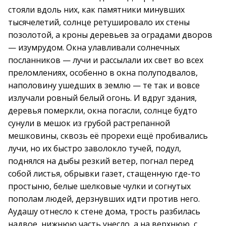
стояли вдоль них, как памятники минувших
тысячелетий, солнце ретушировало их стены
позолотой, а кроны деревьев за оградами дворов
— изумрудом. Окна улавливали солнечных
посланников — лучи и рассылали их свет во всех
преломлениях, особенно в окна полуподвалов,
наполовину ушедших в землю — те так и вовсе
излучали ровный белый огонь. И вдруг здания,
деревья померкли, окна погасли, солнце будто
сунули в мешок из грубой растрепанной
мешковины, сквозь её прорехи ещё пробивались
лучи, но их быстро заволокло тучей, подул,
поднялся на дыбы резкий ветер, погнал перед
собой листья, обрывки газет, стащенную где-то
простыню, белые шелковые чулки и согнутых
пополам людей, дерзнувших идти против него.
Аудашу отнесло к стене дома, трость разбилась
надвое, нижнюю часть унесло, а на верхнюю, с