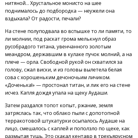
нитяной… Хрустальное монисто на шее
поднималось до подбородка — неужели она
вздыхала? От радости, печали?
На стене полуподвала во вспышке то ли памяти, то
ли молнии, под раскат грома мелькнул образ
русобрадого титана, увенчанного золотым
меандром, державшим в кулаке пучок молний, а на
плече — орла. Свободной рукой он схватился за
голову, сжал виски, и из головы вылетела белая
сова с хорошеньким дечоночьим личиком.
«Доченька!» — простонал титан, и лик его на стене
исчез. Капля дождя упала на щеку Аудаши.
Затем раздался топот копыт, ржание, земля
затряслась так, что облако пыли с допотопной
терракотовой штукатурки осыпалось Аудаше на
лицо, смешалось с каплей и поползло по щеке, как
размытая тушь. Это скакал кентавр в трехъярусном