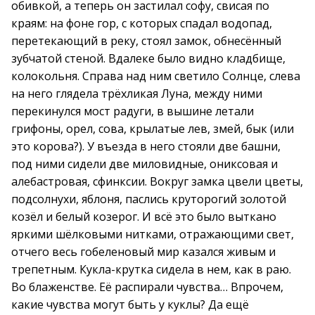
обивкой, а теперь он застилал софу, свисая по
краям: на фоне гор, с которых спадал водопад,
перетекающий в реку, стоял замок, обнесённый
зубчатой стеной. Вдалеке было видно кладбище,
колокольня. Справа над ним светило Солнце, слева
на него глядела трёхликая Луна, между ними
перекинулся мост радуги, в вышине летали
грифоны, орел, сова, крылатые лев, змей, бык (или
это корова?). У въезда в него стояли две башни,
под ними сидели две миловидные, ониксовая и
алебастровая, сфинксии. Вокруг замка цвели цветы,
подсолнухи, яблоня, паслись круторогий золотой
козёл и белый козерог. И всё это было выткано
яркими шёлковыми нитками, отражающими свет,
отчего весь гобеленовый мир казался живым и
трепетным. Кукла-крутка сидела в нем, как в раю.
Во блаженстве. Её распирали чувства… Впрочем,
какие чувства могут быть у куклы? Да ещё