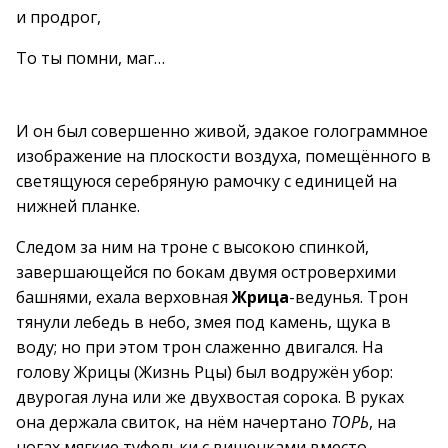
и продрог,
То ты помни, маг…
И он был совершенно живой, эдакое голограммное
изображение на плоскости воздуха, помещённого в
светящуюся серебряную рамочку с единицей на
нижней планке.
Следом за ним на троне с высокою спинкой,
завершающейся по бокам двумя островерхими
башнями, ехала верховная
Жрица
-ведунья. Трон
тянули лебедь в небо, змея под камень, щука в
воду; но при этом трон слаженно двигался. На
голову Жрицы (Жизнь Рцы) был водружён убор:
двурогая луна или же двухвостая сорока. В руках
она держала свиток, на нём начертано
ТОРЬ
, на
ногах мягкие туфельки с вишенками вместо