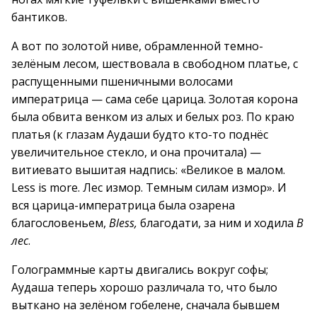
бантиков.
А вот по золотой ниве, обрамленной темно-
зелёным лесом, шествовала в свободном платье, с
распущенными пшеничными волосами
императрица — сама себе царица. Золотая корона
была обвита венком из алых и белых роз. По краю
платья (к глазам Аудаши будто кто-то поднёс
увеличительное стекло, и она прочитала) —
витиевато вышитая надпись: «Великое в малом.
Less is more. Лес измор. Темным силам измор». И
вся царица-императрица была озарена
благословеньем,
Bless,
благодати, за ним и ходила
В
лес
.
Голограммные карты двигались вокруг софы;
Аудаша теперь хорошо различала то, что было
выткано на зелёном гобелене, сначала бывшем