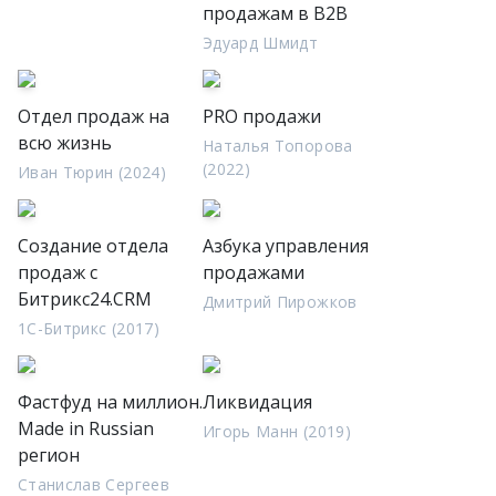
продажам в В2В
Эдуард Шмидт
Отдел продаж на
PRO продажи
всю жизнь
Наталья Топорова
(2022)
Иван Тюрин (2024)
Создание отдела
Азбука управления
продаж с
продажами
Битрикс24.CRM
Дмитрий Пирожков
1С-Битрикс (2017)
Фастфуд на миллион.
Ликвидация
Made in Russian
Игорь Манн (2019)
регион
Станислав Сергеев