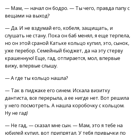
— Мам, — начал он бодро. — Ты чего, правда папу с
вещами на выход?
— Да. И не вздумай его, кобеля, защищать, и
слушать не стану. Пока он баб менял, я еще терпела,
но он этой сраной Катьке кольцо купил, это, сынок,
уже перебор. Семейный бюджет, да на эту стерву
крашенную! Еще, гад, отпирается, мол, впервые
вижу, впервые слышу.
— А где ты кольцо нашла?
— Так в пиджаке его синем. Искала визитку
дантиста, все перерыла, а ее нигде нет. Вот решила
у него посмотреть. А нашла коробочку с кольцом.
Ну не гад!
— Не гад, — сказал мне сын. — Мам, это я тебе на
юбилей купил, вот припрятал. У тебя привычки по