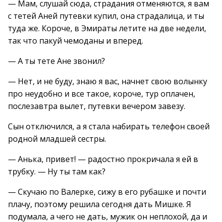
— Мам, слушай сюда, страдания отменяются, я вам
с тетей Аней путевки купил, она страдалица, и ты
туда же. Короче, в Эмираты летите на две недели,
так что пакуй чемоданы и вперед.
— А ты тете Ане звонил?
— Нет, и не буду, знаю я вас, начнет свою волынку
про неудобно и все такое, короче, тур оплачен,
послезавтра вылет, путевки вечером завезу.
Сын отключился, а я стала набирать телефон своей
родной младшей сестры.
— Анька, привет! — радостно прокричала я ей в
трубку. — Ну ты там как?
— Скучаю по Валерке, сижу в его рубашке и почти
плачу, поэтому решила сегодня дать Мишке. Я
подумала, а чего не дать, мужик он неплохой, да и