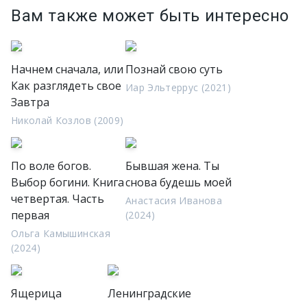
Вам также может быть интересно
Начнем сначала, или
Познай свою суть
Как разглядеть свое
Иар Эльтеррус (2021)
Завтра
Николай Козлов (2009)
По воле богов.
Бывшая жена. Ты
Выбор богини. Книга
снова будешь моей
четвертая. Часть
Анастасия Иванова
первая
(2024)
Ольга Камышинская
(2024)
Ящерица
Ленинградские