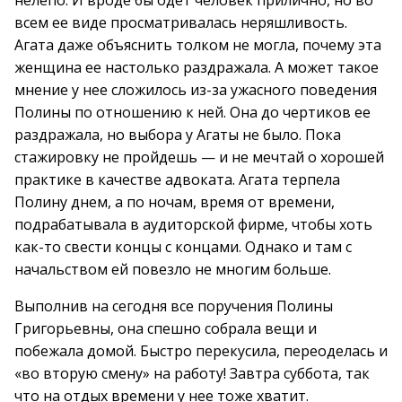
нелепо. И вроде бы одет человек прилично, но во
всем ее виде просматривалась неряшливость.
Агата даже объяснить толком не могла, почему эта
женщина ее настолько раздражала. А может такое
мнение у нее сложилось из-за ужасного поведения
Полины по отношению к ней. Она до чертиков ее
раздражала, но выбора у Агаты не было. Пока
стажировку не пройдешь — и не мечтай о хорошей
практике в качестве адвоката. Агата терпела
Полину днем, а по ночам, время от времени,
подрабатывала в аудиторской фирме, чтобы хоть
как-то свести концы с концами. Однако и там с
начальством ей повезло не многим больше.
Выполнив на сегодня все поручения Полины
Григорьевны, она спешно собрала вещи и
побежала домой. Быстро перекусила, переоделась и
«во вторую смену» на работу! Завтра суббота, так
что на отдых времени у нее тоже хватит.