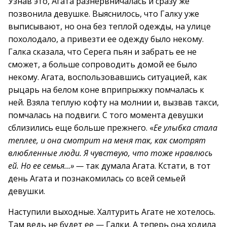
Узнав это, Агата разнервничалась и сразу же
позвонила девушке. Выяснилось, что Галку уже
выписывают, но она без теплой одежды, на улице
похолодало, а привезти ее одежду было некому.
Галка сказала, что Серега пьян и забрать ее не
сможет, а больше сопроводить домой ее было
некому. Агата, воспользовавшись ситуацией, как
рыцарь на белом коне вприпрыжку помчалась к
ней. Взяла теплую кофту на молнии и, вызвав такси,
помчалась на подвиги. С того момента девушки
сблизились еще больше прежнего. «
Ее улыбка стала
теплее, и она смотрит на меня так, как смотрят
влюбленные люди. Я чувствую, что тоже нравлюсь
ей. Но ее семья…» —
так думала Агата. Кстати, в тот
день Агата и познакомилась со всей семьей
девушки.
Наступили выходные. Халтурить Агате не хотелось.
Там ведь не будет ее — Галки. А теперь она ходила