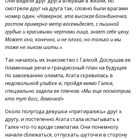
Они видели друг друга впервые в жизни, но
смотрели друг на друга так, словно были врагами
номер один. «
Наверное, эта высокая блондиночка,
ростом примерно метр восемьдесят, с пышной
грудью и красивыми чертами лица, знает себе цену.
Может оно, конечно, и не плохо, но только и мы
тоже не лыком шиты.».
Так началось их знакомство с Галкой. Дослушав ее
пламенные речи и грандиозный план на будущее
по завоеванию олимпа, Агата скривилась в
недовольной улыбке и, пройдя мимо Галки,
специально задела ее плечом. «
Мы еще посмотрим,
кто тут босс, дамочка!»
Около полугода девушки «притирались» друг к
другу, и постепенно Агата стала испытывать к
Галке что-то вроде симпатии. Они понемногу
начали сближаться, отпускать шуточки в сторону