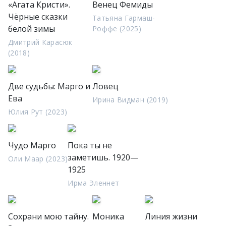
«Агата Кристи».
Венец Фемиды
Чёрные сказки
Татьяна Гармаш-
белой зимы
Роффе (2025)
Дмитрий Карасюк
(2018)
Две судьбы: Марго и
Ловец
Ева
Ирина Видман (2019)
Юлия Рут (2023)
Чудо Марго
Пока ты не
заметишь. 1920—
Оли Маар (2023)
1925
Ирма Эленнет
Сохрани мою тайну.
Моника
Линия жизни