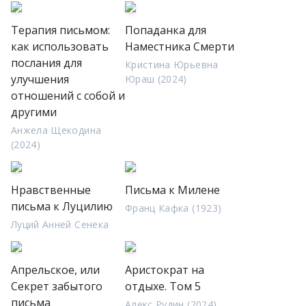
Терапия письмом:
Попаданка для
как использовать
Наместника Смерти
послания для
Кристина Юрьевна
улучшения
Юраш (2024)
отношений с собой и
другими
Анжела Щекодина
(2024)
Нравственные
Письма к Милене
письма к Луцилию
Франц Кафка (1923)
Луций Анней Сенека
Апрельское, или
Аристократ на
Секрет забытого
отдыхе. Том 5
письма
Алекс Рудин (2024)