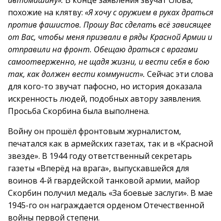
автомашину».
В конце заявления звучат слова,
похожие на клятву:
«Я хочу с оружием в руках драться
против фашистов. Прошу Вас сделать всё зависящее
от Вас, чтобы меня призвали в ряды Красной Армии и
отправили на фронт. Обещаю драться с врагами
самоотверженно, не щадя жизни, и вести себя в бою
так, как должен вести коммунист».
Сейчас эти слова
для кого-то звучат пафосно, но история доказала
искренность людей, подобных автору заявления.
Просьба Скорбина была выполнена.
Войну он прошёл фронтовым журналистом,
печатался как в армейских газетах, так и в «Красной
звезде». В 1944 году ответственный секретарь
газеты «Вперёд на врага», выпускавшейся для
воинов 4-й гвардейской танковой армии, майор
Скорбин получил медаль «За боевые заслуги». В мае
1945-го он награждается орденом Отечественной
войны первой степени.