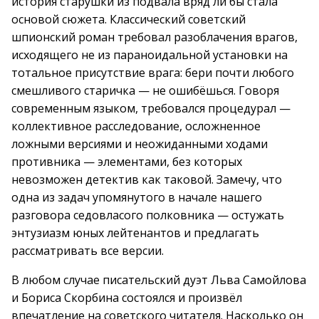
история старушки из подвала вряд ли бы стала
основой сюжета. Классический советский
шпионский роман требовал разоблачения врагов,
исходящего не из параноидальной установки на
тотальное присутствие врага: бери почти любого
смешливого старичка — не ошибёшься. Говоря
современным языком, требовался процедурал —
коллективное расследование, осложненное
ложными версиями и неожиданными ходами
противника — элементами, без которых
невозможен детектив как таковой. Замечу, что
одна из задач упомянутого в начале нашего
разговора седовласого полковника — остужать
энтузиазм юных лейтенантов и предлагать
рассматривать все версии.
В любом случае писательский дуэт Льва Самойлова
и Бориса Скорбина состоялся и произвёл
впечатление на советского читателя. Насколько он