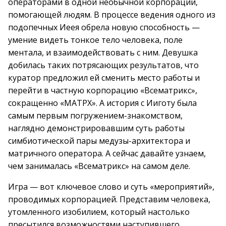
операторами в одной необычной корпорации,
помогающей людям. В процессе ведения одного из
подопечных Иеея обрела новую способность —
умение видеть тонкое тело человека, поле
ментала, и взаимодействовать с ним. Девушка
добилась таких потрясающих результатов, что
куратор предложил ей сменить место работы и
перейти в частную корпорацию «Всематрикс»,
сокращенно «МАТРХ». А история с Ииготу была
самым первым погружением-знакомством,
наглядно демонстрировавшим суть работы
симбиотической пары медузы-архитектора и
матричного оператора. А сейчас давайте узнаем,
чем занималась «Всематрикс» на самом деле.
Игра — вот ключевое слово и суть «мероприятий»,
проводимых корпорацией. Представим человека,
утомленного изобилием, который настолько
пресытился возможностями наступившего