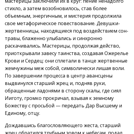
мастерицы заключили их в круг: пение ненадолго
стихло, а затем возобновилось, став более
объемным, энергичным, и мистерия продолжила
свое метафорическое повествование. Девушки-
жертвенницы, находящиеся под воздействием сон-
травы, блаженно улыбались и синхронно
раскачивались. Мастерицы, продолжая действо,
приоткрывали завесу таинства, создавая Ожерелье
Крови и Сердец: они сплетали в танце жертвенные
жемчужины меж собой, символически лишая воли.
По завершении процесса в центр авансцены
выдвинулся старший жрец и, подняв руки,
обращенные ладонями в сторону скалы, где сиял
Ииготу, громко прокричал, взывая к земному
Божеству с просьбой — передать Дар Высшему и
Единому, отцу.
Дождавшись благословляющего жеста, старший
жрец обратился трубным зовом к небесам, подал