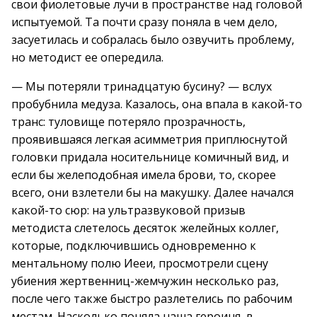
свои фиолетовые лучи в пространстве над головой
испытуемой. Та почти сразу поняла в чем дело,
засуетилась и собралась было озвучить проблему,
но методист ее опередила.
— Мы потеряли тринадцатую бусину? — вслух
пробубнила медуза. Казалось, она впала в какой-то
транс: туловище потеряло прозрачность,
проявившаяся легкая асимметрия приплюснутой
головки придала носительнице комичный вид, и
если бы желеподобная имела брови, то, скорее
всего, они взлетели бы на макушку. Далее начался
какой-то сюр: на ультразвуковой призыв
методиста слетелось десяток желейных коллег,
которые, подключившись одновременно к
ментальному полю Иееи, просмотрели сцену
убиения жертвенниц-жемчужин несколько раз,
после чего также быстро разлетелись по рабочим
местам. Насколько поняла наша героиня, в