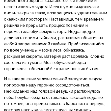
временного экрана, казавшегося ей великим и
непостижимым чудом. Иеея шумно выдохнула и
вновь закрыла глаза, возвращаясь к удивительным
океанским просторам. Наставница, тем временем,
решила не прерывать процесс познания и
переместила обучаемую в горы. Недра щедро
делились своими тайнами, распахивая объятия на
любой запрашиваемой глубине. Приближающийся
по воле ученицы массив леса, обнажаясь,
раскрывал секреты, материя растворялась, словно
состояла из тумана. Мозг обучаемой едва
справлялся с объемной безграничностью бытия.
И в завершении увлекательной экскурсии медуза
попросила нашу героиню сосредоточиться.
Неожиданно над головой девушки распахнулось
небо. Голубая бездна оставалась таковой недолго:
потемнев, она превратилась в бархатисто-черную,
которая накрывала смотрящую, надвигаясь