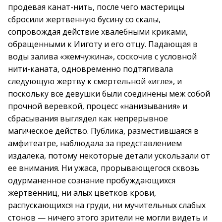
продевая канат-нить, после чего мастерицы
сбросили жертвенную бусину со скалы,
сопровождая действие хвалебными криками,
обращенными к Ииготу и его отцу. Падающая в
воды залива «жемчужина», соскочив с условной
нити-каната, одновременно подтягивала
следующую жертву к смертельной «игле», и
поскольку все девушки были соединены меж собой
прочной веревкой, процесс «нанизывания» и
сбрасывания выглядел как непрерывное
магическое действо. Публика, разместившаяся в
амфитеатре, наблюдала за представлением
издалека, потому некоторые детали ускользали от
ее внимания. Ни ужаса, прорывающегося сквозь
одурманенное сознание пробуждающихся
жертвенниц, ни алых цветков крови,
распускающихся на груди, ни мучительных слабых
стонов — ничего этого зрители не могли видеть и