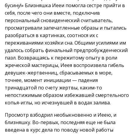
бусину!» Близняшка Иееи помогла сестре прийти в
себя, после чего они вместе, подключив
персональный сновиденческий считыватель,
просматривали запечатленные образы и пытались
разобраться в картинках, соотнося их с
переживаниями хозяйки сна. Общими усилиями им
удалось собрать финальный предпробужденческий
пазл. Возвращаясь к пережитому опыту в роли
жреческой мастерицы, Иеея воспроизвела гибель
девушек-жертвенниц, сбрасываемых в море,
точнее, момент инициации — падения
тринадцатой по счету жертвы, каким-то
непостижимым образом избежавшей смертельного
копья-иглы, но исчезнувшей в водах залива.
Просмотр взбодрил необыкновенно и Иеею, и
близняшку. Во-первых, последняя еще не была
введена в курс дела по поводу новой работы