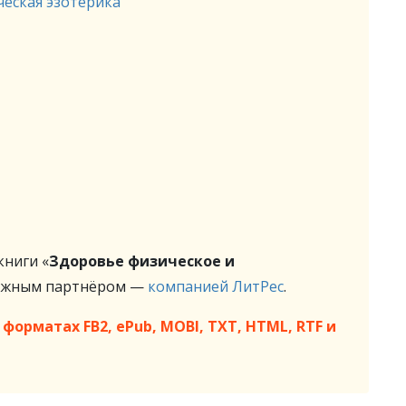
еская эзотерика
ниги «
Здоровье физическое и
нижным партнёром —
компанией ЛитРес
.
форматах FB2, ePub, MOBI, TXT, HTML, RTF и