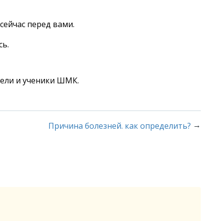
сейчас перед вами.
сь.
тели и ученики ШМК.
→
Причина болезней. как определить?