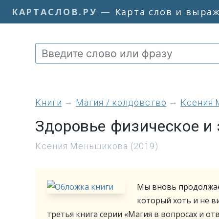
КАРТАСЛОВ.РУ
—
Карта слов и выра
книги
Магия / колдовство
Ксения 
Здоровье физическое и 
Ксения Меньшикова (2019)
Мы вновь продолжае
который хоть и не в
третья книга серии «Магия в вопросах и от