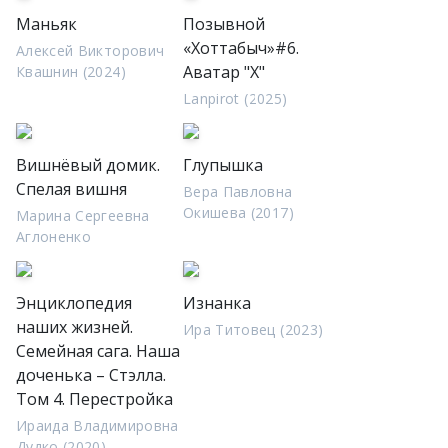
Маньяк
Позывной
«Хоттабыч»#6.
Алексей Викторович
Аватар "Х"
Квашнин (2024)
Lanpirot (2025)
Вишнёвый домик.
Глупышка
Спелая вишня
Вера Павловна
Окишева (2017)
Марина Сергеевна
Аглоненко
Энциклопедия
Изнанка
наших жизней.
Ира Титовец (2023)
Семейная сага. Наша
доченька – Стэлла.
Том 4. Перестройка
Ираида Владимировна
Дудко (2020)