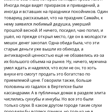
Иногда люди видят призраков и привидений, а
иногда и вставших на праздники покойников. Один
товарищ рассказывал, что на праздник Самайн, к
нему заявился любимый дедушка, умерший
прошлой весной. И ничего, посидел, чаю попил, и
ушёл, но прежде открыл место, где он в молодости
мешок денег закопал. Одна обида была, что эти
старые деньги уже вышли из обихода, а
антикварной ценностью ещё не обзавелись из-за
их большого объема на рынке. Ну, ничего, мужчина
умел ждать и надеялся, что если не он, то хоть
внуки его смогут продать это богатство по
приемлемой цене. Говорили также, больше
половины из гадалок в Вертепске были
кассандрами. А в публичных домах в разделе элита
числились суккубы и инкубы. Но все это были
только слухи. В каком другом городе такие слухи
породили бы всплеск паники, но только не в