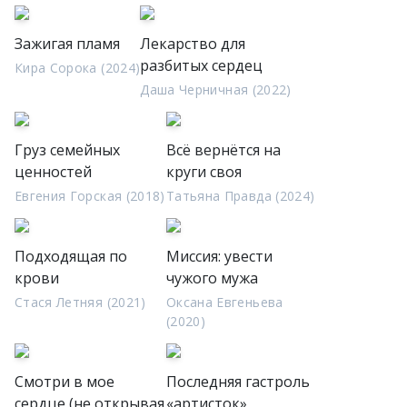
Зажигая пламя
Лекарство для
разбитых сердец
Кира Сорока (2024)
Даша Черничная (2022)
Груз семейных
Всё вернётся на
ценностей
круги своя
Евгения Горская (2018)
Татьяна Правда (2024)
Подходящая по
Миссия: увести
крови
чужого мужа
Стася Летняя (2021)
Оксана Евгеньева
(2020)
Смотри в мое
Последняя гастроль
сердце (не открывая
«артисток»