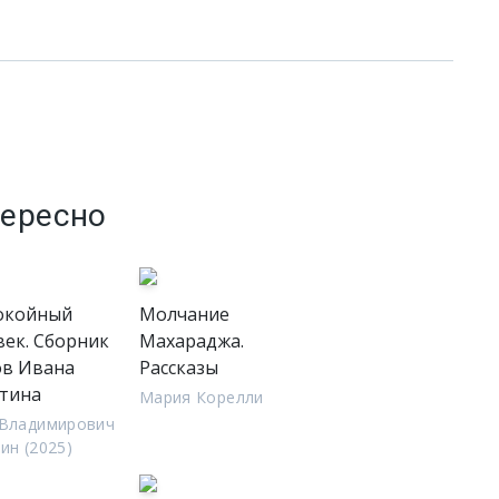
тересно
окойный
Молчание
век. Сборник
Махараджа.
ов Ивана
Рассказы
тина
Мария Корелли
 Владимирович
ин (2025)