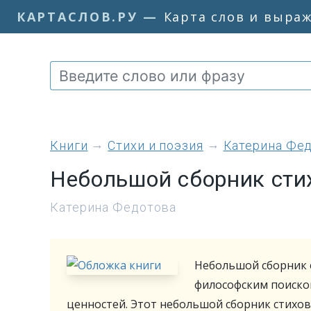
КАРТАСЛОВ.РУ
—
Карта слов и выра
книги
Стихи и поэзия
Катерина Фе
Небольшой сборник стих
Катерина Федотова
Небольшой сборник 
философским поиско
ценностей. Этот небольшой сборник стихов