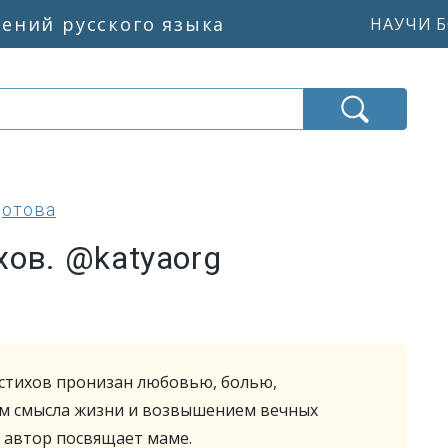
жений русского языка
НАУЧИ Б
дотова
ов. @katyaorg
стихов пронизан любовью, болью,
м смысла жизни и возвышением вечных
 автор посвящает маме.