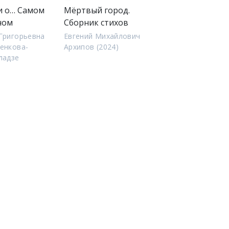
и о… Самом
Мёртвый город.
ном
Сборник стихов
Григорьевна
Евгений Михайлович
енкова-
Архипов (2024)
ладзе