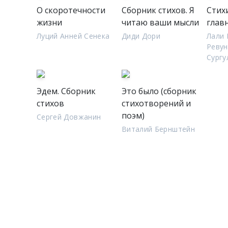
О скоротечности
Сборник стихов. Я
Стих
жизни
читаю ваши мысли
глав
Луций Анней Сенека
Диди Дори
Лали 
Ревун
Сургу
Эдем. Сборник
Это было (сборник
стихов
стихотворений и
поэм)
Сергей Довжанин
Виталий Бернштейн