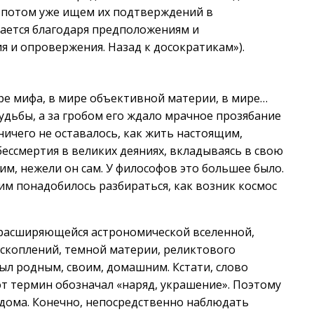
 потом уже ищем их подтверждений в
ается благодаря предположениям и
 и опровержения. Назад к досократикам»).
ре мифа, в мире объективной материи, в мире…
удьбы, а за гробом его ждало мрачное прозябание
ничего не оставалось, как жить настоящим,
ессмертия в великих деяниях, вкладываясь в свою
шим, нежели он сам. У философов это большее было.
им понадобилось разбираться, как возник космос
о расширяющейся астрономической вселенной,
хскоплений, темной материи, реликтового
был родным, своим, домашним. Кстати, слово
от термин обозначал «наряд, украшение». Поэтому
 дома. Конечно, непосредственно наблюдать