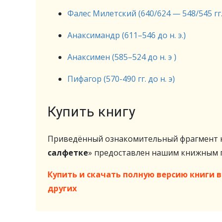
Фалес Милетский (640/624 — 548/545 гг. д
Анаксимандр (611–546 до н. э.)
Анаксимен (585–524 до н. э )
Пифагор (570-490 гг. до н. э)
Купить книгу
Приведённый ознакомительный фрагмент к
салфетке
» предоставлен нашим книжным
Купить и скачать полную версию книги в 
других