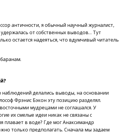
фессор античности, я обычный научный журналист,
не удержалась от собственных выводов… Тут
ько остается надеяться, что вдумчивый читатель
 баранам.
ей?
Из наблюдений делались выводы, на основании
лософ Фрэнис Бэкон эту позицию разделял.
 восточными мудрецами не соглашался. У
гие их смелые идеи никак не связаны с
ля плавает в воде? Где мог Анаксимандр
можно только предполагать. Сначала мы задаем