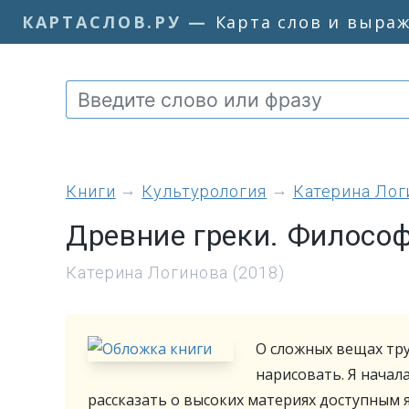
КАРТАСЛОВ.РУ
—
Карта слов и выра
книги
Культурология
Катерина Лог
Древние греки. Филосо
Катерина Логинова (2018)
О сложных вещах тру
нарисовать. Я начала
рассказать о высоких материях доступным я