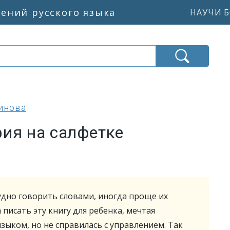
жений русского языка
НАУЧИ Б
инова
фия на салфетке
дно говорить словами, иногда проще их
 писать эту книгу для ребенка, мечтая
зыком, но не справилась с управлением. Так