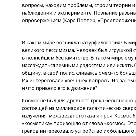
вопросы, находим проблемы, строим теории и
наблюдении и эксперименте. Познание развив
опровержениям (Карл Поппер, «Предположения
В каком мире возникла натурфилософия? В ми
великого пессимизма. Человек был игрушкой с
в полнейшем беспамятстве. В таком мире ему 
наслаждаться земными радостями или искать б
общину, в свой полис, сливаясь с чем-то боль
Их интересовали «вечные» вопросы. Но зачем 
и что привело его в движение?
Космос не был для древнего грека бесконечн
состоящей из миллиардов галактических свер
излучения, межзвездного газа и проч. Космос 
«косметика» произошло от слова «космос». Эт
греков интересовало устройство их большого