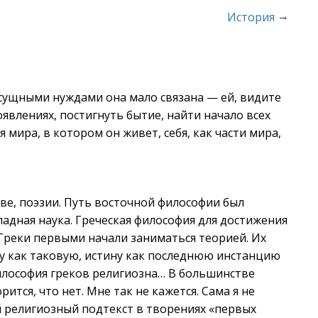
→
История
асущными нуждами она мало связана — ей, видите
оявлениях, постигнуть бытие, найти начало всех
мира, в котором он живет, себя, как части мира,
тве, поэзии. Путь восточной философии был
адная наука. Греческая философия для достижения
 Греки первыми начали заниматься теорией. Их
у как таковую, истину как последнюю инстанцию
философия греков религиозна… В большинстве
ится, что нет. Мне так не кажется. Сама я не
й религиозный подтекст в творениях «первых