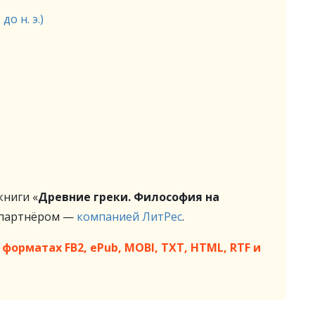
о н. э.)
ниги «
Древние греки. Философия на
 партнёром —
компанией ЛитРес
.
форматах FB2, ePub, MOBI, TXT, HTML, RTF и