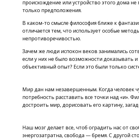
происхождение или устройство этого дома не
только предположения.
В каком-то смысле философия ближе к фантази
отличается тем, что использует особые метод
непротиворечивостью.
Зачем же люди испокон веков занимались сот
если у них не было возможности доказывать и
объективный опыт? Если это были только сис
Мир дан нам незавершенным. Когда человек чу
потребность расставить все точки над «и». Ф
достроить мир, дорисовать его картину, загад
Наш мозг делает все, чтоб оградить нас от св
энергозатратна, свобода — бремя. С другой ст