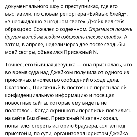
документального шоу о преступниках, где его
выставили, по словам репортера «Бэйвью блейд»,
«в неожиданно выгодном свете». Джейк вел себя
образцово. Сожалел о содеянном.
Стремился помочь
другим молодым людям избежать тех же ошибок.
А
затем, в апреле, недели через две после свадьбы
моей сестры, объявился Присяжный N.
Точнее, его бывшая девушка — она призналась, что
во время суда над Джейком получила от одного из
присяжных множество сообщений о ходе дела.
Оказалось, Присяжный N постоянно пересылал ей
конфиденциальную информацию и посещал
новостные сайты, которые ему видеть не
полагалось. Когда скриншоты переписки появились
на сайте BuzzFeed, Присяжный N запаниковал,
попытался стереть историю браузера, солгал под
присягой и, по сути, организовал юристам Джейка