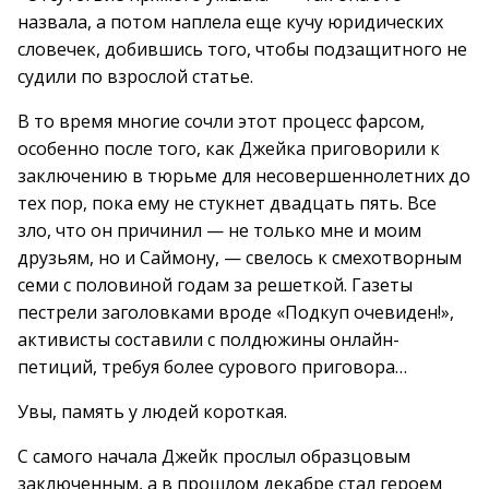
назвала, а потом наплела еще кучу юридических
словечек, добившись того, чтобы подзащитного не
судили по взрослой статье.
В то время многие сочли этот процесс фарсом,
особенно после того, как Джейка приговорили к
заключению в тюрьме для несовершеннолетних до
тех пор, пока ему не стукнет двадцать пять. Все
зло, что он причинил — не только мне и моим
друзьям, но и Саймону, — свелось к смехотворным
семи с половиной годам за решеткой. Газеты
пестрели заголовками вроде «Подкуп очевиден!»,
активисты составили с полдюжины онлайн-
петиций, требуя более сурового приговора…
Увы, память у людей короткая.
С самого начала Джейк прослыл образцовым
заключенным, а в прошлом декабре стал героем