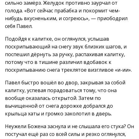
сильно замёрз. Желудок противно заурчал от
голода. «Вот сейчас прабабка и покормит чем-
нибудь вкусненьким, и согреюсь», — приободрил
себя Павел.
Подойдя к калитке, он оглянулся, услышав
поскрипывающий на снегу звук близких шагов, и
поспешил дёрнуть за ручку, распахивая калитку,
потому что в тишине различил вдобавок к
поскрипыванию снега треклятое визгливое «и-ии».
Павел быстро вошёл во двор, закрывая за собой
калитку, успевая порадоваться тому, что она
вообще оказалась открытой. Затем по
вычищенной от снега дорожке добрался до
крыльца хаты и громко заколотил в дверь.
Неужели Божена заснула и не слышала его стука? Он
постучал ещё раз со всей силы и резко оглянулся,