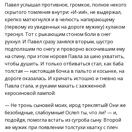
Павел услышал противное, громкое, полное некого
скрытого томления внутри: «И-ии!», не выдержал,
крепко матюгнулся и в челюсть напирающему
(первому из увиденных на дороге мужику) кулаком
треснул. Тот с рыкающим стоном боли в снег
рухнул. И Павел сразу занялся вторым, шустро
подползшим по снегу и проворно вскочившим ему
на спину, при этом норовя Павла за шею ухватить,
чтобы душить. И только отбиваться стал, как баба
толстая — настоящая бочка в пальто и косынке, на
дороге оказалась. И кричать истошно и гневно на
Павла стала, и руками махать с зажженной
керосиновой лампой:
— Не тронь сыновей моих, ирод треклятый! Они же
безобидные, слабоумные! Ослеп ты, что ли? — и,
подойдя, помогла встать из сугроба сыну. Второй
же мужик при появлении толстухи хватку с плеч