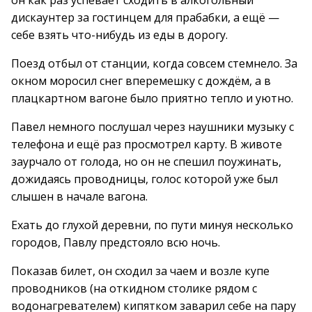
он как раз успевает сходить в алкогольный
дискаунтер за гостинцем для прабабки, а ещё —
себе взять что-нибудь из еды в дорогу.
Поезд отбыл от станции, когда совсем стемнело. За
окном моросил снег вперемешку с дождём, а в
плацкартном вагоне было приятно тепло и уютно.
Павел немного послушал через наушники музыку с
телефона и ещё раз просмотрел карту. В животе
заурчало от голода, но он не спешил поужинать,
дожидаясь проводницы, голос которой уже был
слышен в начале вагона.
Ехать до глухой деревни, по пути минуя несколько
городов, Павлу предстояло всю ночь.
Показав билет, он сходил за чаем и возле купе
проводников (на откидном столике рядом с
водонагревателем) кипятком заварил себе на пару