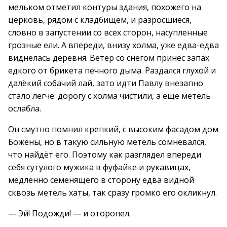
мельком отметил контуры здания, похожего на
церковь, рядом с кладбищем, и разросшиеся,
словно в запустении со всех сторон, насупленные
грозные ели. А впереди, внизу холма, уже едва-едва
виднелась деревня. Ветер со снегом принёс запах
едкого от брикета печного дыма. Раздался глухой и
далёкий собачий лай, зато идти Павлу внезапно
стало легче: дорогу с холма чистили, а ещё метель
ослабла.
Он смутно помнил крепкий, с высоким фасадом дом
Божены, но в такую сильную метель сомневался,
что найдёт его. Поэтому как разглядел впереди
себя сутулого мужика в фуфайке и рукавицах,
медленно семенящего в сторону едва видной
сквозь метель хаты, так сразу громко его окликнул.
— Эй! Подожди! — и оторопел.