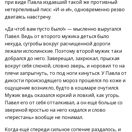
при виде Павла издавший такой же противный
нетерпеливый писк: «И-и-и!», одновременно резво
двигаясь навстречу.
«Да чтоб вам пусто было!» — мысленно выругался
Павел. Ведь от второго мужика деться было
некуда, сугробы вокруг расчищенной дороги
лежали исполинские. Поэтому второй мужик таки
добрался до него. Заверещал, захрюкал, прыская
вокруг себя слюной, словно зверь, и норовил то на
плечи запрыгнуть, то под ноги кинуться. У Павла от
дикости происходящего мороз прошёлся по коже и
ощущение возникло, будто в кошмаре очутился.
Мужик ведь оказался юркий и ловкий, как угорь.
Павел его от себя отталкивал, а он ещё больше со
звериной яростью на него кидался и слово
«перестань» вообще не понимал.
Когда ещё спереди сильное сопение раздалось, и