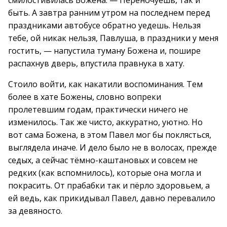
смилостивилась Божена. — Переночуешь, так и
быть. А завтра ранним утром на последнем перед
праздниками автобусе обратно уедешь. Нельзя
тебе, ой никак нельзя, Павлуша, в праздники у меня
гостить, — напустила туману Божена и, пошире
распахнув дверь, впустила правнука в хату.
Стоило войти, как накатили воспоминания. Тем
более в хате Божены, словно вопреки
пролетевшим годам, практически ничего не
изменилось. Так же чисто, аккуратно, уютно. Но
вот сама Божена, в этом Павел мог бы поклясться,
выглядела иначе. И дело было не в волосах, прежде
седых, а сейчас тёмно-каштановых и совсем не
редких (как вспомнилось), которые она могла и
покрасить. От прабабки так и пёрло здоровьем, а
ей ведь, как прикидывал Павел, давно перевалило
за девяносто.