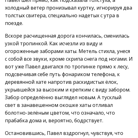
Павел шёл прямо, как подсказала толстуха, а
холодный ветер пронизывал куртку, игнорируя два
толстых свитера, специально надетых с утра в
поезде.
Вскоре расчищенная дорога кончилась, сменилась
узкой тропинкой. Как исчезли из виду и
огороженные заборами хаты. Метель стихла, унеся
с собой все звуки, кроме скрипа снега под ногами. И
вот уже Павел двигался по тропинке прямо к лесу,
подсвечивая себе путь фонариком телефона, к
деревянной хате напротив раскидистых ёлок,
укрывшейся за высоким и крепким с виду забором.
Забор определённо выглядел новым. А тусклый
свет в занавешенном окошке хаты отливал
болотно-зелёным цветом, что означало, что
прабабка дома и, вероятно, бодрствует.
Остановившись, Павел вздрогнул, чувствуя, что