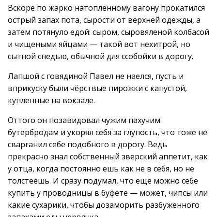
Вскоре по жарко натопленному вагону прокатился
острый запах пота, сырости от верхней одежды, а
затем потянуло едой: сыром, сыровяленой колбасой
и чищеными яйцами — такой вот нехитрой, но
сытной снедью, обычной для ссобойки в дорогу.
Лапшой с говядиной Павел не наелся, пусть и
вприкуску были чёрствые пирожки с капустой,
купленные на вокзале.
Оттого он позавидовал чужим пахучим
бутербродам и укорял себя за глупость, что тоже не
сварганил себе подобного в дорогу. Ведь
прекрасно знал собственный зверский аппетит, как
у отца, когда постоянно ешь как не в себя, но не
толстеешь. И сразу подумал, что ещё можно себе
купить у проводницы в буфете — может, чипсы или
какие сухарики, чтобы дозаморить разбуженного