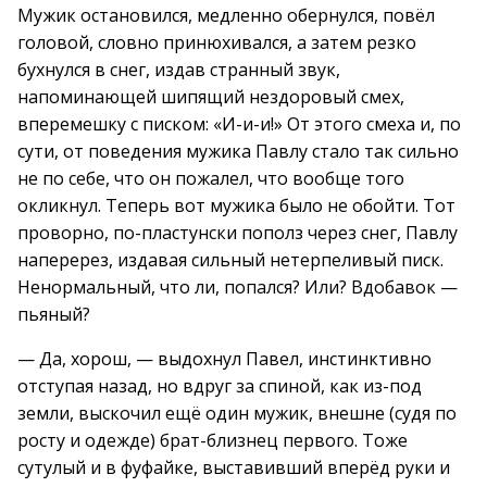
Мужик остановился, медленно обернулся, повёл
головой, словно принюхивался, а затем резко
бухнулся в снег, издав странный звук,
напоминающей шипящий нездоровый смех,
вперемешку с писком: «И-и-и!» От этого смеха и, по
сути, от поведения мужика Павлу стало так сильно
не по себе, что он пожалел, что вообще того
окликнул. Теперь вот мужика было не обойти. Тот
проворно, по-пластунски пополз через снег, Павлу
наперерез, издавая сильный нетерпеливый писк.
Ненормальный, что ли, попался? Или? Вдобавок —
пьяный?
— Да, хорош, — выдохнул Павел, инстинктивно
отступая назад, но вдруг за спиной, как из-под
земли, выскочил ещё один мужик, внешне (судя по
росту и одежде) брат-близнец первого. Тоже
сутулый и в фуфайке, выставивший вперёд руки и