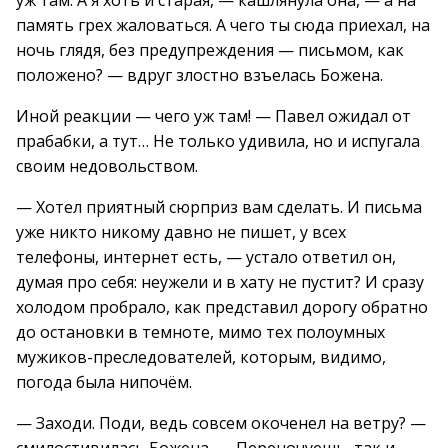
уж там. А я хоть и старая, — кашлянула она, — а на
память грех жаловаться. А чего ты сюда приехал, на
ночь глядя, без предупреждения — письмом, как
положено? — вдруг злостно взъелась Божена.
Иной реакции — чего уж там! — Павел ожидал от
прабабки, а тут… Не только удивила, но и испугала
своим недовольством.
— Хотел приятный сюрприз вам сделать. И письма
уже никто никому давно не пишет, у всех
телефоны, интернет есть, — устало ответил он,
думая про себя: неужели и в хату не пустит? И сразу
холодом пробрало, как представил дорогу обратно
до остановки в темноте, мимо тех полоумных
мужиков-преследователей, которым, видимо,
погода была нипочём.
— Заходи. Поди, ведь совсем окоченел на ветру? —