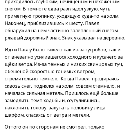
приходилось глубоким, нечищеным и нехоженым
снегом. В темноте едва разглядел узкую, чуть
приметную тропинку, уходящую куда-то на холм.
Наконец, приблизившись к шесту, Павел
обнаружил на нём частично залепленный снегом
ржавый дорожный знак. Знак указывал на деревню.
Идти Павлу было тяжело как из-за сугробов, так и
от внезапно усилившегося холодного и кусачего за
щёки ветра. Из-за тёмных и низких свинцовых туч,
с бешеной скоростью гонимых ветром,
стремительно темнело. Когда Павел, продираясь
сквозь снег, поднялся на холм, совсем стемнело, и
началась сильная метель. Пришлось ещё больше
замедлить темп ходьбы и, ссутулившись,
наклонить голову, закутать половину лица
шарфом, спасаясь от ветра и метели.
Оттого он по сторонам не смотрел, только