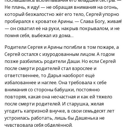
послышались всхлипывания его младшей сестры. —
Не плачь, я иду! — не обращая внимания на огонь,
который безжалостно жёг его тело, Сергей упорно
пробирался к кроватке Арины. — Слава Богу, живая!
— он схватил её на руки, накрыв покрывалом, и не
помня себя, выбежал из дома…
Родители Сергея и Арины погибли в том пожаре, а
Сергей остался с изуродованным лицом. А годом
позже разбились родители Даши. Но если Сергей
после смерти родителей стал взрослее и
ответственнее, то Дарья наоборот ещё
избалованнее и наглее. Она требовала к себе
внимания со стороны бабушки, постоянно
повторяя, какая она несчастная и как ей тяжело
после смерти родителей. И старушка, желая
угодить капризной внучке, в свои семьдесят лет
устроилась работать, лишь бы Дашенька не
чувствовала себя обделённой.