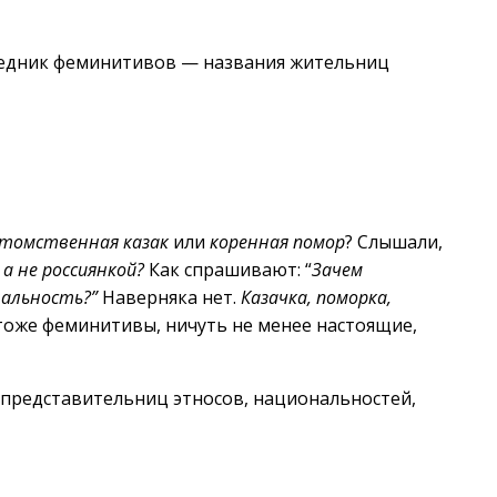
ведник феминитивов — названия жительниц
томственная казак
или
коренная помор
? Слышали,
а не россиянкой?
Как спрашивают: “
Зачем
нальность?”
Наверняка нет.
Казачка, поморка,
 тоже феминитивы, ничуть не менее настоящие,
представительниц этносов, национальностей,