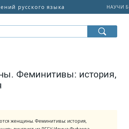
жений русского языка
НАУЧИ Б
ы. Феминитивы: история,
я
аются женщины. Феминитивы: история,