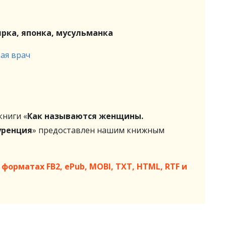
ярка, японка, мусульманка
ая врач
ниги «
Как называются женщины.
уренция
» предоставлен нашим книжным
форматах FB2, ePub, MOBI, TXT, HTML, RTF и