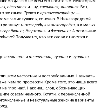
накомо далеко не всем его носителям. Некоторым
чек, одесситок
и… ну,
киевлянок, минчанок
. Вот,
 то же самое.
Туляки
и
архангелогородцы
—
роме самих туляков, конечно. В Нижегородской
нтре живут
нижегородцы
и
нижегородки
, а в малых
и
городчанки, дзержинцы
и
дзержинки
. А остальные
одчане?
Получается, что эти слова относятся к
р:
англичане
и
англичанки, чуваши
и
чувашки,
е слишком частотные и востребованные. Называть
же, чем по профессии. Кроме того, это чаще всего
а не “про нас”. Наконец, слов, обозначающих
нципе совсем немного. Кстати, к перечисленной
огочисленные и неактуальные женские варианты
нка.