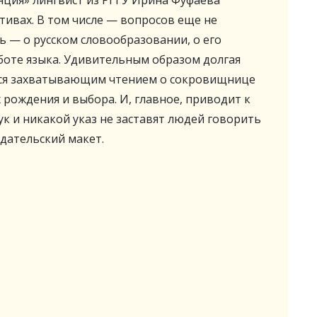
нция» лингвист из РГГУ Ирина Фуфаева
ивах. В том числе — вопросов еще не
сь — о русском словообразовании, о его
аботе языка. Удивительным образом долгая
ся захватывающим чтением о сокровищнице
 рождения и выбора. И, главное, приводит к
 и никакой указ не заставят людей говорить
здательский макет.