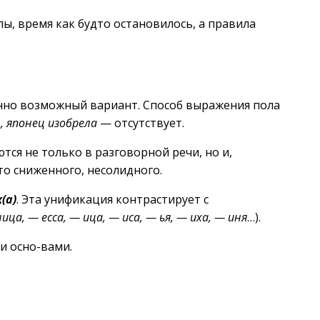
лы, время как будто остановилось, а правила
нно возможный вариант. Способ выражения пола
, японец изобрела
— отсутствует.
ся не только в разговорной речи, но и,
о сниженного, несолидного.
к(а)
. Эта унификация контрастирует с
ница, — есса, — ица, — иса, — ья, — иха, — иня
…).
и осно-вами.