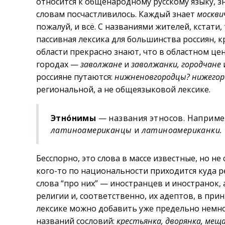
относится к общенародному русскому языку, з
словам посчастливилось. Каждый знает
москви
пожалуй, и всё. С названиями жителей, кстати,
пассивная лексика для большинства россиян, к
области прекрасно знают, что в областном це
городах —
заволжане
и
заволжанки, городчане
россияне путаются:
нижненовгородцы? нижегор
региональной, а не общеязыковой лексике.
Этно́нимы
— названия этносов. Наприме
латиноамериканцы
и
латиноамериканки.
Бесспорно, это слова в массе известные, но н
кого-то по национальности приходится куда ре
слова “про них” — иностранцев и иностранок, 
религии и, соответственно, их адептов, в при
лексике можно добавить уже предельно немн
названий сословий:
крестьянка, дворянка, меща