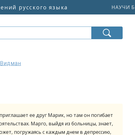
жений русского языка
НАУЧИ Б
 Видман
приглашает ее друг Марик, но там он погибает
оятельствах. Марго, выйдя из больницы, знает,
может, погружаясь с каждым днем в депрессию,