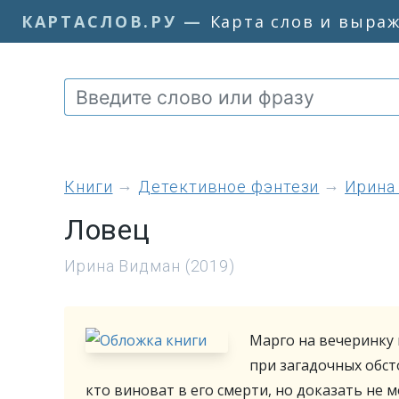
КАРТАСЛОВ.РУ
—
Карта слов и выра
книги
Детективное фэнтези
Ирина
Ловец
Ирина Видман (2019)
Марго на вечеринку 
при загадочных обст
кто виноват в его смерти, но доказать не 