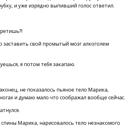
рубку, и уже изрядно выпивший голос ответил.
третишь?!
дно заставить свой промытый мозг алкоголем
суешься, я потом тебя закапаю.
аконец, не показалось пьяное тело Марика,
 ногах и думаю мало что соображал вообще сейчас.
атнулся.
за спины Марика, нарисовалось тело незнакомого