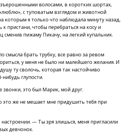
с взъерошенными волосами, в коротких шортах,
 «люблю», с туповатым взглядом и животной
за которым я только что наблюдала минуту назад,
ь к пристани, чтобы перебраться на косу и
ц сменив пижаму Пикачу, на легкий купальник.
о смысла брать трубку, все равно за ревом
зориться, у меня не было ни малейшего желания. И
адушу ту сволочь, которая так настойчиво
й-нибудь глупости.
 звонки, это был Марик, мой друг.
но это же не мешает мне придушить тебя при
 настроении. — Ты зря злишься, меня пригласили
ивых девчонок.