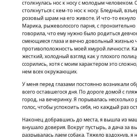
столкнулась нос к носу с молодым человеком.
столкнуться с кем-то нос к носу. Бледный, вз
розовый шрам на его животе. И что-то екнуло 
Марика, рыжеволосого парня, с пронзительно г
говорила, что ему нужно было родиться девчон
смеющиеся глаза и вечно довольный жизнью че
противоположность моей хмурой личности. Каш
жесткий, холодный взгляд как у плохого поли
ссорились, хотя с моим характером это сложно,
нем всех окружающих.
У меня перед глазами постоянно возникали об
всего оставшегося дня. По дороге домой с пляж
город, на вечеринку. Я порывалась несколько 
голос, чтобы успокоить себя, но каждый раз о
Наконец добравшись до места, я вышла из ма
внушало доверия. Вокруг пустырь, а дача за 
разрывалась лаем собака. Тяжело вздохнув, я н