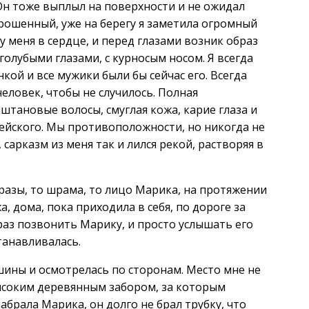
 Он тоже выплыл на поверхности и не ожидал
ъерошенный, уже на берегу я заметила огромный
у меня в сердце, и перед глазами возник образ
олубыми глазами, с курносым носом. Я всегда
кой и все мужики были бы сейчас его. Всегда
ловек, чтобы не случилось. Полная
тановые волосы, смуглая кожа, карие глаза и
цейского. Мы противоположности, но никогда не
 сарказм из меня так и лился рекой, растворяя в
разы, то шрама, то лицо Марика, на протяжении
а, дома, пока приходила в себя, по дороге за
раз позвонить Марику, и просто услышать его
станавливалась.
шины и осмотрелась по сторонам. Место мне не
высоким деревянным забором, за которым
абрала Марика, он долго не брал трубку, что