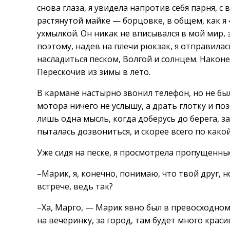
снова глаза, я увидела напротив себя парня, 
растянутой майке — борцовке, в общем, как я
ухмылкой. Он никак не вписывался в мой мир, 
поэтому, надев на плечи рюкзак, я отправилас
насладиться песком, Волгой и солнцем. Наконе
Перескочив из зимы в лето.
В кармане настырно звонил телефон, но не был
мотора ничего не услышу, а драть глотку и по
лишь одна мысль, когда доберусь до берега, з
пыталась дозвониться, и скорее всего по како
Уже сидя на песке, я просмотрела пропущенные
–Марик, я, конечно, понимаю, что твой друг, 
встрече, ведь так?
–Ха, Марго, — Марик явно был в превосходном
на вечеринку, за город, там будет много крас