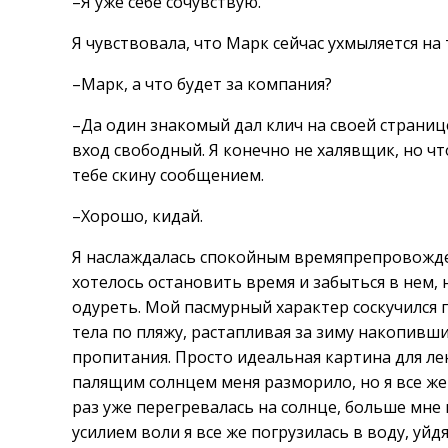
–Я уже себе сочувствую.
Я чувствовала, что Марк сейчас ухмыляется на
–Марк, а что будет за компания?
–Да один знакомый дал клич на своей странице
вход свободный. Я конечно не халявщик, но чт
тебе скину сообщением.
–Хорошо, кидай.
Я наслаждалась спокойным времяпрепровожден
хотелось остановить время и забыться в нем,
одуреть. Мой пасмурный характер соскучился п
тела по пляжу, растапливая за зиму накопивш
пропитания. Просто идеальная картина для лен
палящим солнцем меня разморило, но я все же 
раз уже перегревалась на солнце, больше мне 
усилием воли я все же погрузилась в воду, уйд