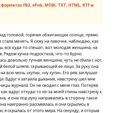
форматах FB2, ePub, MOBI, TXT, HTML, RTF и
 над головой, горячее обжигающее солнце, прямо
не стала менять. Я сижу на лавочке, наблюдаю, как
 все куда-то спешат, вот молодая женщина, на
е. Рядом кучка подростков, что-то бурно
сь довольно тучная женщина, чуть не сбила с ног,
й белой шляпе, скрывающей ее лицо. За руку она
 всю мочь «купи», «ну купи». Его рев заглушил
. Вдруг я затаила дыхание, навстречу шел мне
ницы журнала. Он не сводил с меня глаз. Потеряв
, как вдруг откуда-то из-за моей спины навстречу к
, и они под руку направились в сторону такси.
 она наигранно рассмеялась и они скрылись в
 я скрылась от этого мира. На секунду, и открыв