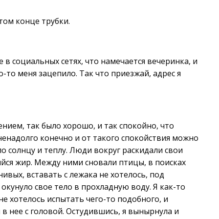
 том конце трубки.
 в социальных сетях, что намечается вечеринка, и
о-то меня зацепило. Так что приезжай, адрес я
ием, так было хорошо, и так спокойно, что
 ненадолго конечно и от такого спокойствия можно
о солнцу и теплу. Люди вокруг раскидали свои
ийся жир. Между ними сновали птицы, в поисках
ивых, вставать с лежака не хотелось, под
окунуло свое тело в прохладную воду. Я как-то
не хотелось испытать чего-то подобного, и
я в нее с головой. Остудившись, я вынырнула и