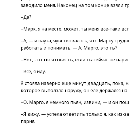
заводило меня. Наконец на том конце взяли т
–Да?
–Марк, я на месте, может, ты меня все-таки вс
–А, — и пауза, чувствовалось, что Марку тру
работать и понимать. — А, Марго, это ты?
–Нет, это твоя совесть, если ты сейчас не нари
–Все, я иду.
Я стояла наверно еще минут двадцать, пока, н
которое выползло наружу, он еле держался на
–О, Марго, я немного пьян, извини, — и он пош
–Я вижу, — успела ответить только я, как из-
парня.