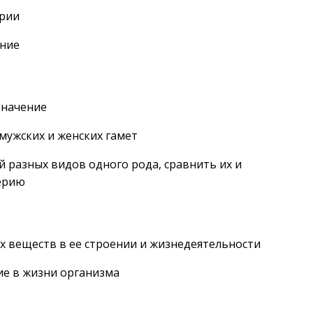
ерии
ание
значение
мужских и женских гамет
й разных видов одного рода, сравнить их и
ерию
их веществ в ее строении и жизнедеятельности
ие в жизни организма