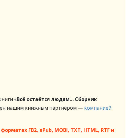
ниги «
Всё остаётся людям… Сборник
лен нашим книжным партнёром —
компанией
форматах FB2, ePub, MOBI, TXT, HTML, RTF и