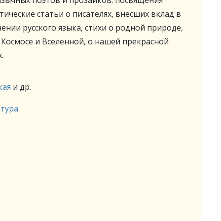
язычных поэтов и прозаиков: посвящения
ческие статьи о писателях, внесших вклад в
чении русского языка, стихи о родной природе,
о Космосе и Вселенной, о нашей прекрасной
.
кая
и др.
атура