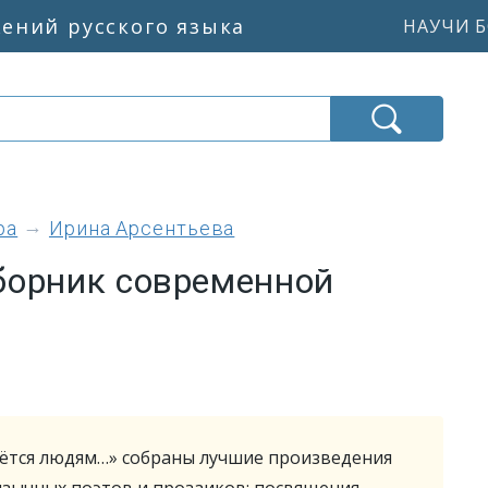
жений русского языка
НАУЧИ Б
ра
Ирина Арсентьева
борник современной
аётся людям…» собраны лучшие произведения