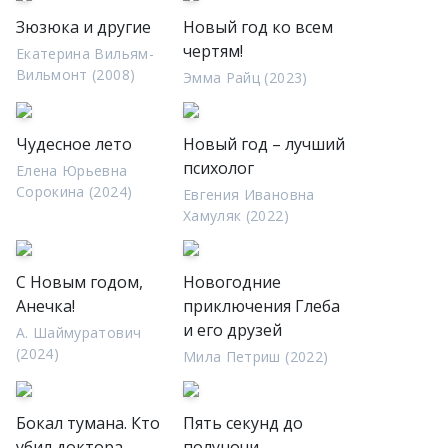
Зюзюка и другие
Новый год ко всем
чертям!
Екатерина Вильям-
Вильмонт (2008)
Эмма Райц (2023)
Чудесное лето
Новый год – лучший
психолог
Елена Юрьевна
Сорокина (2024)
Евгения Ивановна
Хамуляк (2022)
С Новым годом,
Новогодние
Анечка!
приключения Глеба
и его друзей
А. Шаймуратович
(2024)
Мила Петриш (2022)
Бокал тумана. Кто
Пять секунд до
убил доктора
полуночи