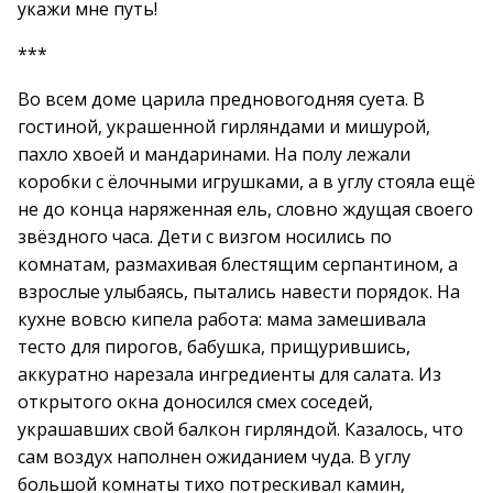
укажи мне путь!
***
Во всем доме царила предновогодняя суета. В
гостиной, украшенной гирляндами и мишурой,
пахло хвоей и мандаринами. На полу лежали
коробки с ёлочными игрушками, а в углу стояла ещё
не до конца наряженная ель, словно ждущая своего
звёздного часа. Дети с визгом носились по
комнатам, размахивая блестящим серпантином, а
взрослые улыбаясь, пытались навести порядок. На
кухне вовсю кипела работа: мама замешивала
тесто для пирогов, бабушка, прищурившись,
аккуратно нарезала ингредиенты для салата. Из
открытого окна доносился смех соседей,
украшавших свой балкон гирляндой. Казалось, что
сам воздух наполнен ожиданием чуда. В углу
большой комнаты тихо потрескивал камин,