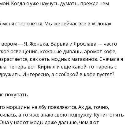
мой. Когда я уже научусь думать, прежде чем
 меня споткнется. Мы же сейчас все в «Слона»
вером — Я, Женька, Варька и Ярослава — часто
гкое освещение, кожаные диваны, аромат кофе,
зрастается, как сеть модных магазинов. Сначала я
ла, теперь вот Кирилл и еще какой-то парень с
ружить. Интересно, а с собакой в кафе пустят?
не покупать.
ого морщины на лбу появляются. Ах да, точно,
силась, а то я же знаю свою подружку. Купит опять
Она у нас от моды даже дальше, чем я от