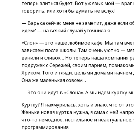
теперь злиться будет. Вот уж язык мой — враг 
говорить, или хотя бы думать не вслух!
— Варька сейчас меня не заметит, даже если об
идем? — на всякий случай уточнила я.
«Слон» — это наше любимое кафе. Мы там вчет
зависаем после школы. Там очень уютно — мя
ванили и сливок… Но теперь наша компания ра
подружек с Сережей, своим парнем, познакоми
Яриком. Того и гляди, целыми домами начнем д
Она же маленькая совсем…
— Это они идут в «Слона». А мы идем куртку м
Куртку? Я нахмурилась, хоть и знаю, что от эт
Женьке новая куртка нужна, я сама с ней напро
что-то немодное, нестильное и неактуальное. 
программирования.