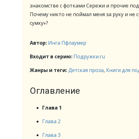
знакомстве с фотками Сережи и прочие под
Почему никто не поймал меня за руку и не ск
сумку»?
Автор:
Инга Пфлаумер
Входит в серию:
Подружки.ru
Жанры и теги:
Детская проза
,
Книги для п
Оглавление
Глава 1
Глава 2
Глава 3