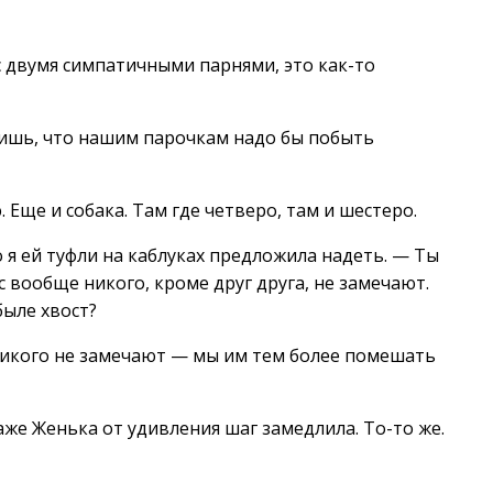
с двумя симпатичными парнями, это как-то
дишь, что нашим парочкам надо бы побыть
 Еще и собака. Там где четверо, там и шестеро.
о я ей туфли на каблуках предложила надеть. — Ты
с вообще никого, кроме друг друга, не замечают.
быле хвост?
и никого не замечают — мы им тем более помешать
аже Женька от удивления шаг замедлила. То-то же.