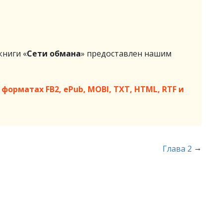
ниги «
Сети обмана
» предоставлен нашим
форматах FB2, ePub, MOBI, TXT, HTML, RTF и
→
Глава 2