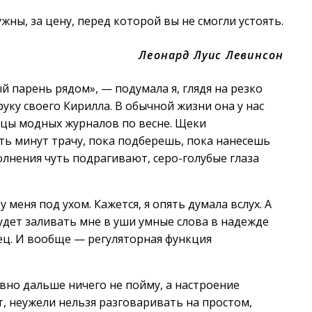
жны, за цену, перед которой вы не смогли устоять.
Леонард Луис Левинсон
й парень рядом», — подумала я, глядя на резко
ку своего Кирилла. В обычной жизни она у нас
ницы модных журналов по весне. Щеки
ть минут трачу, пока подберешь, пока нанесешь
олнения чуть подрагивают, серо-голубые глаза
меня под ухом. Кажется, я опять думала вслух. А
будет заливать мне в уши умные слова в надежде
ец. И вообще — регуляторная функция
равно дальше ничего не пойму, а настроение
т, неужели нельзя разговаривать на простом,