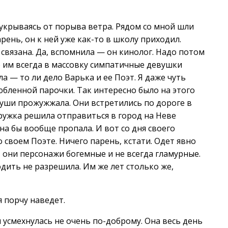
 укрываясь от порыва ветра. Рядом со мной шли
рень, он к ней уже как-то в школу приходил.
 связана. Да, вспомнила — он кинолог. Надо потом
то им всегда в массовку симпатичные девушки
а — то ли дело Варька и ее Поэт. Я даже чуть
юбленной парочки. Так интересно было на этого
 уши прожужжала. Они встретились по дороге в
ружка решила отправиться в город на Неве
она бы вообще пропала. И вот со дня своего
 своем Поэте. Ничего парень, кстати. Одет явно
ь, они персонажи богемные и не всегда гламурные.
одить не разрешила. Им же лет столько же,
я порчу наведет.
 усмехнулась не очень по-доброму. Она весь день