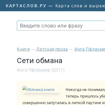
КАРТАСЛОВ.РУ
—
Карта слов и выра
книги
Детская проза
Инга Пфлаум
Сети обмана
Инга Пфлаумер (2011)
Никогда не понимала
теперь пришлось убе
совершенно запуталась в липкой паутине и