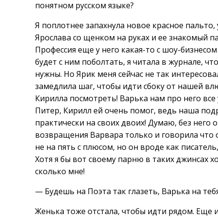
понятном русском языке?
Я поплотнее запахнула новое красное пальто,
Ярослава со щенком на руках и ее знакомый па
Профессия еще у него какая-то с шоу-бизнесом
будет с ним поболтать, я читала в журнале, ч
нужны. Но Ярик меня сейчас не так интересовал
замедлила шаг, чтобы идти сбоку от нашей вл
Кирилла посмотреть! Варька нам про него все
Питер, Кирилл ей очень помог, ведь наша под
практически на своих двоих! Думаю, без него 
возвращения Варвара только и говорила что о
не на пять с плюсом, но он вроде как писател
Хотя я бы вот своему парню в таких джинсах х
сколько мне!
— Будешь на Поэта так глазеть, Варька на теб
Женька тоже отстала, чтобы идти рядом. Еще и