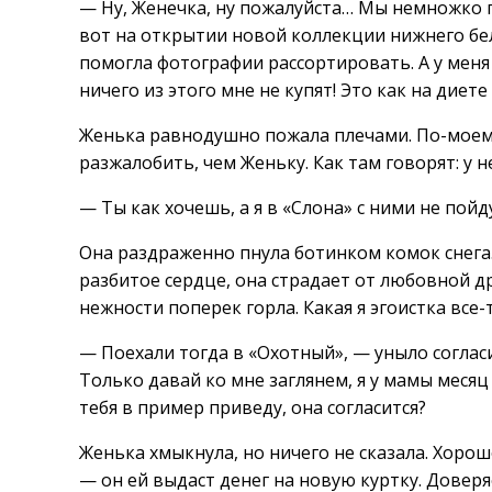
— Ну, Женечка, ну пожалуйста… Мы немножко 
вот на открытии новой коллекции нижнего бел
помогла фотографии рассортировать. А у меня
ничего из этого мне не купят! Это как на диет
Женька равнодушно пожала плечами. По-моему
разжалобить, чем Женьку. Как там говорят: у 
— Ты как хочешь, а я в «Слона» с ними не пойду
Она раздраженно пнула ботинком комок снега
разбитое сердце, она страдает от любовной д
нежности поперек горла. Какая я эгоистка все-
— Поехали тогда в «Охотный», — уныло согласи
Только давай ко мне заглянем, я у мамы месяц
тебя в пример приведу, она согласится?
Женька хмыкнула, но ничего не сказала. Хорошо
— он ей выдаст денег на новую куртку. Доверя