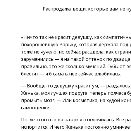
Распродажа: вещи, которые вам не ну
«Ничто так не красит девушку, как симпатичны
похорошевшую Варьку, которая держала под ру
тоже не чучело, но сейчас расцвела, как стра
зарумянились — я на такой оттенок по двадца
правильно, это же сколько мучений. Губы от в
блестят — я б сама в нее сейчас влюбилась.
— Вообще-то девушку красит ум, — раздалось у 
Женька, моя лучшая подруга, теперь полчаса 
промыть мозг. — Или косметика, на худой кон
самооценки…
После этого слова на «р» я отключилась. Все 
испортится. И чего Женька постоянно умничае