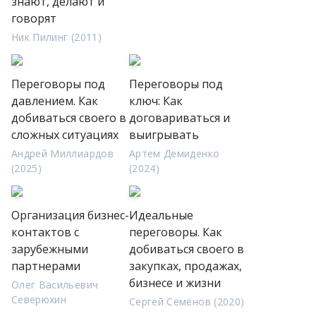
знают, делают и
говорят
Ник Пилинг (2011)
Переговоры под
Переговоры под
давлением. Как
ключ: Как
добиваться своего в
договариваться и
сложных ситуациях
выигрывать
Андрей Миллиардов
Артем Демиденко
(2025)
(2024)
Организация бизнес-
Идеальные
контактов с
переговоры. Как
зарубежными
добиваться своего в
партнерами
закупках, продажах,
бизнесе и жизни
Олег Васильевич
Северюхин
Сергей Семёнов (2020)