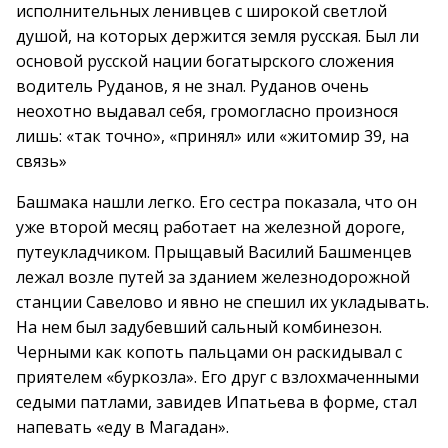
исполнительных ленивцев с широкой светлой
душой, на которых держится земля русская. Был ли
основой русской нации богатырского сложения
водитель Руданов, я не знал. Руданов очень
неохотно выдавал себя, громогласно произнося
лишь: «так точно», «принял» или «житомир 39, на
связь»
Башмака нашли легко. Его сестра показала, что он
уже второй месяц работает на железной дороге,
путеукладчиком. Прыщавый Василий Башменцев
лежал возле путей за зданием железнодорожной
станции Савелово и явно не спешил их укладывать.
На нем был задубевший сальный комбинезон.
Черными как копоть пальцами он раскидывал с
приятелем «буркозла». Его друг с взлохмаченными
седыми патлами, завидев Ипатьева в форме, стал
напевать «еду в Магадан».