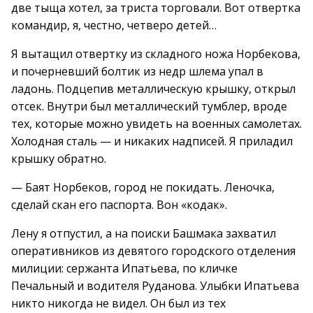
две тыща хотел, за триста торговали. Вот отвертка
командир, я, честно, четверо детей…
Я вытащил отвертку из складного ножа Норбекова,
и почерневший болтик из недр шлема упал в
ладонь. Подцепив металлическую крышку, открыл
отсек. Внутри был металлический тумблер, вроде
тех, которые можно увидеть на военных самолетах.
Холодная сталь — и никаких надписей. Я приладил
крышку обратно.
— Баят Норбеков, город не покидать. Леночка,
сделай скан его паспорта. Вон «кодак».
Лену я отпустил, а на поиски Башмака захватил
оперативников из девятого городского отделения
милиции: сержанта Ипатьева, по кличке
Печальный и водителя Руданова. Улыбки Ипатьева
никто никогда не видел. Он был из тех