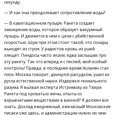
секунду.
— И как она преодолевает сопротивление воды?
— В кавитационном пузыре. Ракета создает
завихрение воды, которое образует вакуумный
пузырь. И движется в нем к цели с убийственной
скоростью. Шум при этом стоит такой, что сонары
выходят из строя. У радистов кровь из ушей
хлещет. Пиндосы часто икали, едва заслышав про
эту ракету. Так что вперед и с песней, мой особый
контроль! Правда, в последнее время Асланян стал
плох. Москва говорит, двинулся рассудком, ушел из
русла естественной науки. Издержки гениального
разума. Я вызвал эксперта Истримову из Твери.
Ракета под кроватью жены, опыты со
взрывчатыми веществами в ванной? Я должен все
знать. Доклад ежедневный, ежечасный! Московские
писаки уже здесь, и администрации нужно их чем-