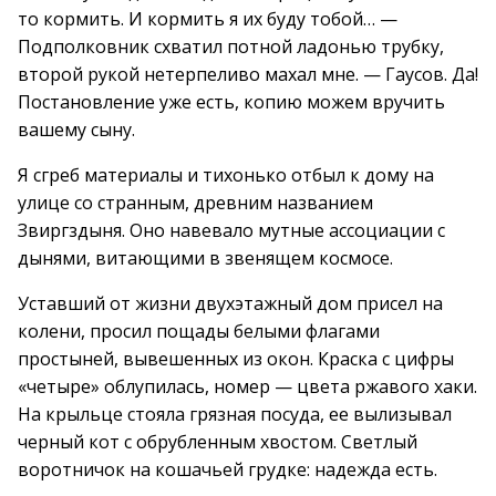
то кормить. И кормить я их буду тобой… —
Подполковник схватил потной ладонью трубку,
второй рукой нетерпеливо махал мне. — Гаусов. Да!
Постановление уже есть, копию можем вручить
вашему сыну.
Я сгреб материалы и тихонько отбыл к дому на
улице со странным, древним названием
Звиргздыня. Оно навевало мутные ассоциации с
дынями, витающими в звенящем космосе.
Уставший от жизни двухэтажный дом присел на
колени, просил пощады белыми флагами
простыней, вывешенных из окон. Краска с цифры
«четыре» облупилась, номер — цвета ржавого хаки.
На крыльце стояла грязная посуда, ее вылизывал
черный кот с обрубленным хвостом. Светлый
воротничок на кошачьей грудке: надежда есть.