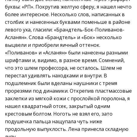
буквы: «РП». Покрутив желтую сферу, я нашел нечто
более интересное. Несколько слов, написанных в
столбик и нанесенных буквами поменьше в районе
левого уха, гласили: «Брандтель-Бок-Поливанов-
Асланян». Слова «Брандтель» и «Бок» несколько
выцвели и приобрели яичный оттенок.
«Поливанов» и «Асланян» были нанесены разными
шрифтами и, видимо, в разное время. Сомнений,
что это шлем профессора, не осталось. Шлем не
перестал удивлять находками и внутри. В
подшлемник были вделаны наушники с тремя
прорезями под динамики. Открепив пластмассовые
заклепки из мягкой кожи с прослойкой поролона, я
нашел квадратный отсек, закрытый одним
крестовым болтом. Ноготь не взял его, зато
подушечка пальца нащупала чуть ниже
продольную выпуклость. Лена принесла складную
лупу.