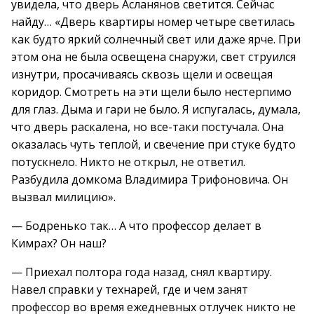
увидела, что дверь Асланянов светится. Сейчас
найду… «Дверь квартиры номер четыре светилась
как будто яркий солнечный свет или даже ярче. При
этом она не была освещена снаружи, свет струился
изнутри, просачиваясь сквозь щели и освещая
коридор. Смотреть на эти щели было нестерпимо
для глаз. Дыма и гари не было. Я испугалась, думала,
что дверь раскалена, но все-таки постучала. Она
оказалась чуть теплой, и свечение при стуке будто
потускнело. Никто не открыл, не ответил.
Разбудила домкома Владимира Трифоновича. Он
вызвал милицию».
— Бодренько так… А что профессор делает в
Кимрах? Он наш?
— Приехал полтора года назад, снял квартиру.
Навел справки у технарей, где и чем занят
профессор во время ежедневных отлучек никто не