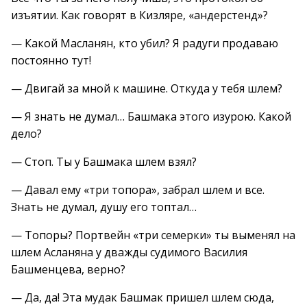
изъятии. Как говорят в Кизляре, «андерстенд»?
— Какой Масланян, кто убил? Я радуги продаваю
постоянно тут!
— Двигай за мной к машине. Откуда у тебя шлем?
— Я знать не думал… Башмака этого изурою. Какой
дело?
— Стоп. Ты у Башмака шлем взял?
— Давал ему «три топора», забрал шлем и все.
Знать не думал, душу его топтал…
— Топоры? Портвейн «три семерки» ты выменял на
шлем Асланяна у дважды судимого Василия
Башменцева, верно?
— Да, да! Эта мудак Башмак пришел шлем сюда,