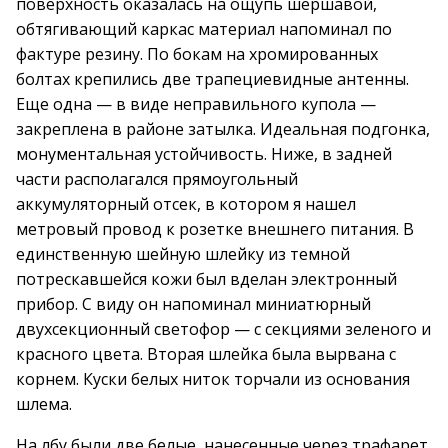
поверхность оказалась на ощупь шершавой,
обтягивающий каркас материал напоминал по
фактуре резину. По бокам на хромированных
болтах крепились две трапециевидные антенны.
Еще одна — в виде неправильного купола —
закреплена в районе затылка. Идеальная подгонка,
монументальная устойчивость. Ниже, в задней
части располагался прямоугольный
аккумуляторный отсек, в котором я нашел
метровый провод к розетке внешнего питания. В
единственную шейную шлейку из темной
потрескавшейся кожи был вделан электронный
прибор. С виду он напоминал миниатюрный
двухсекционный светофор — с секциями зеленого и
красного цвета. Вторая шлейка была вырвана с
корнем. Куски белых ниток торчали из основания
шлема.
На лбу были две белые, нанесенные через трафарет