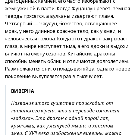
драгоценных камней, его часто изображают с
жемчужиной в пасти. Когда Фуцанлун ревет, земная
твердь трясется, а вулканы извергают пламя.
Четвертый — Чжулун, божество, освещающее
мрак, у него длинное красное тело, как у змеи, и
человеческая голова. Когда этот дракон закрывает
глаза, в мире наступает тьма, а его вдохи и выдохи
влияют на смену сезонов. Китайские драконы
способны менять облик и отличаются долголетием.
Размножаются они, откладывая яйца, однако новое
поколение вылупляется раз в тысячу лет.
ВИВЕРНА
Название этого существа происходит от
латинского vipera, что в переводе означает
«гадюка». Это дракон с одной парой лап,
крыльями, как у летучей мыши, и хвостом
змеи. С XVII века изображения виверны можно