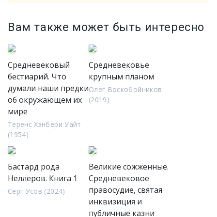
Вам также может быть интересно
Средневековый
Средневековье
бестиарий. Что
крупным планом
думали наши предки
Олег Воскобойников
об окружающем их
(2019)
мире
Теренс Хэнбери Уайт
(1954)
Бастард рода
Великие сожженные.
Неллеров. Книга 1
Средневековое
правосудие, святая
Серг Усов (2024)
инквизиция и
публичные казни