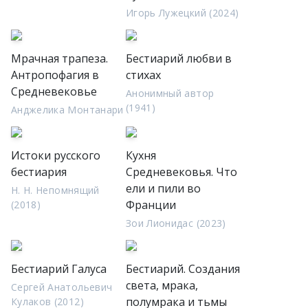
Игорь Лужецкий (2024)
Мрачная трапеза.
Бестиарий любви в
Антропофагия в
стихах
Средневековье
Анонимный автор
(1941)
Анджелика Монтанари
Истоки русского
Кухня
бестиария
Средневековья. Что
ели и пили во
Н. Н. Непомнящий
Франции
(2018)
Зои Лионидас (2023)
Бестиарий Галуса
Бестиарий. Создания
света, мрака,
Сергей Анатольевич
полумрака и тьмы
Кулаков (2012)