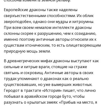
способны изменять земной рельеф.
Европейские драконы также наделены
сверхъестественными способностями. Их облик
звероподобен, однако они мудры и хитроумны.
При всем своем немалом интеллекте драконы
склонны скорее к разрушению, чем к созиданию,
именно поэтому античные авторы относили их к
существам хтоническим, то есть олицетворяющим
природную мощь земли.
В древнегреческих мифах драконы выступают как
сильные и хитрые враги, стоящие на страже
святынь и сокровищ. Античные авторы в своих
трудах упоминают о драконах как о реально
существовавших, но уже вымерших животных.
Геродот в трактате «История» пишет, что лично
побывал в аравийском городе Буто, чтобы
разузнать о крылатых змеях: «Прибыв на место, я