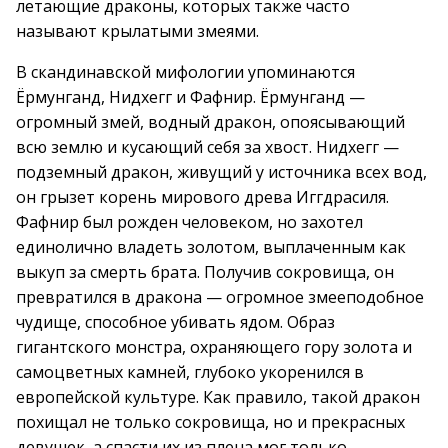
летающие драконы, которых также часто
называют крылатыми змеями.
В скандинавской мифологии упоминаются
Ёрмунганд, Нидхегг и Фафнир. Ёрмунганд —
огромный змей, водный дракон, опоясывающий
всю землю и кусающий себя за хвост. Нидхегг —
подземный дракон, живущий у источника всех вод,
он грызет корень мирового древа Иггдрасиля.
Фафнир был рожден человеком, но захотел
единолично владеть золотом, выплаченным как
выкуп за смерть брата. Получив сокровища, он
превратился в дракона — огромное змееподобное
чудище, способное убивать ядом. Образ
гигантского монстра, охраняющего гору золота и
самоцветных камней, глубоко укоренился в
европейской культуре. Как правило, такой дракон
похищал не только сокровища, но и прекрасных
девушек, а спасти их из плена мог только