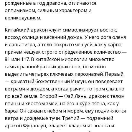
рожденные в год дракона, отличаются
оптимизмом, сильным характером и
великодушием.
Китайский дракон «лун» символизирует восток,
восход солнца и весенний дождь. У него рога оленя
и лапы тигра, а тело покрыто чешуей, как у карпа,
причем чешуек строго определенное количество —
81 или 117. В китайской мифологии множество
самых разнообразных драконов, но можно
выделить четырех ключевых персонажей. Первый
— крылатый божественный Инлун, он повелевает
ветрами и дождем, а когда рычит, то гром слышно
по всей земле. Второй — Фэй Лянь, дракон с телом
птицы и хвостом змеи, на его шкуре пятна, как у
барса. Он связан с небом и морем, ему подчиняются
ветра и дождевые тучи. Третий — подземный
дракон Фуцанлун, владеет кладом из золота и