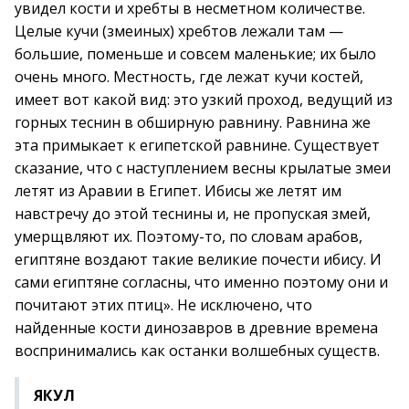
увидел кости и хребты в несметном количестве.
Целые кучи (змеиных) хребтов лежали там —
большие, поменьше и совсем маленькие; их было
очень много. Местность, где лежат кучи костей,
имеет вот какой вид: это узкий проход, ведущий из
горных теснин в обширную равнину. Равнина же
эта примыкает к египетской равнине. Существует
сказание, что с наступлением весны крылатые змеи
летят из Аравии в Египет. Ибисы же летят им
навстречу до этой теснины и, не пропуская змей,
умерщвляют их. Поэтому-то, по словам арабов,
египтяне воздают такие великие почести ибису. И
сами египтяне согласны, что именно поэтому они и
почитают этих птиц». Не исключено, что
найденные кости динозавров в древние времена
воспринимались как останки волшебных существ.
ЯКУЛ