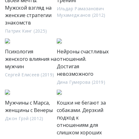
своей мечты.
тренинг
Мужской взгляд на
Ильдар Рамазанович
женские стратегии
Мухамеджанов (2012)
знакомств
Патрик Кинг (2025)
Психология
Нейроны счастливых
женского влияния на
отношений.
мужчин
Достигая
невозможного
Сергей Елисеев (2019)
Дина Гумерова (2019)
Мужчины с Марса,
Кошки не бегают за
женщины с Венеры
собаками. Дерзкий
подход к
Джон Грэй (2012)
отношениям для
слишком хороших