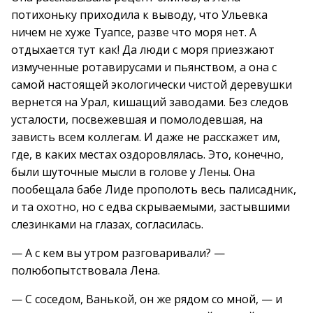
потихоньку приходила к выводу, что Ульевка
ничем не хуже Туапсе, разве что моря нет. А
отдыхается тут как! Да люди с моря приезжают
измученные ротавирусами и пьянством, а она с
самой настоящей экологически чистой деревушки
вернется на Урал, кишащий заводами. Без следов
усталости, посвежевшая и помолодевшая, на
зависть всем коллегам. И даже не расскажет им,
где, в каких местах оздоровлялась. Это, конечно,
были шуточные мысли в голове у Лены. Она
пообещала бабе Лиде прополоть весь палисадник,
и та охотно, но с едва скрываемыми, застывшими
слезинками на глазах, согласилась.
— А с кем вы утром разговаривали? —
полюбопытствовала Лена.
— С соседом, Ванькой, он же рядом со мной, — и