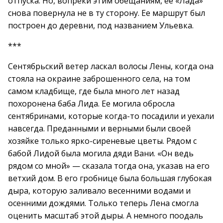
отпуска. Но, вопреки этим обещаниям, ее «Лада»
снова повернула не в ту сторону. Ее маршрут был
построен до деревни, под названием Ульевка.
***
Сентябрьский ветер ласкал волосы Лены, когда она
стояла на окраине заброшенного села, на том
самом кладбище, где была много лет назад
похоронена баба Лида. Ее могила обросла
сентябринами, которые когда-то посадили и уехали
навсегда. Преданными и верными были своей
хозяйке только ярко-сиреневые цветы. Рядом с
бабой Лидой была могила дяди Вани. «Он ведь
рядом со мной» — сказала тогда она, указав на его
ветхий дом. В его гробнице была большая глубокая
дыра, которую заливало весенними водами и
осенними дождями. Только теперь Лена смогла
оценить масштаб этой дыры. А немного поодаль