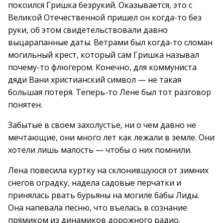
покоился Гришка безрукий. Оказывается, это с
Великой Отечественной пришел он когда-то без
руки, об этом свидетельствовали давно
выцарапанные даты. Ветрами был когда-то сломан
могильный крест, который сам Гришка называл
почему-то флюгером. Конечно, для коммуниста
дяди Вани христианский символ — не такая
большая потеря. Теперь-то Лене был тот разговор
понятен.
Забытые в своем захолустье, ни о чем давно не
мечтающие, они много лет как лежали в земле. Они
хотели лишь малость — чтобы о них помнили.
Лена повесила куртку на склонившуюся от зимних
снегов оградку, надела садовые перчатки и
принялась рвать бурьяны на могиле бабы Лиды.
Она напевала песню, что въелась в сознание
прямиком из динамиков дорожного радио.