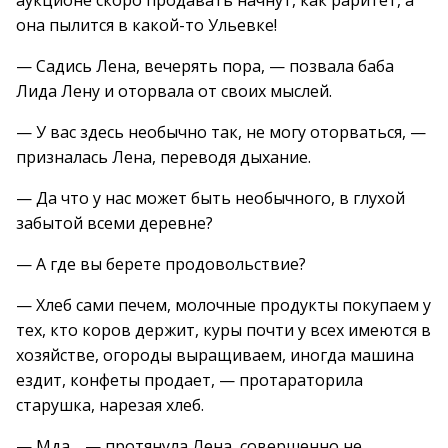
аукционе скоро продавать начнут, как раритет, а
она пылится в какой-то Ульевке!
— Садись Лена, вечерять пора, — позвала баба
Лида Лену и оторвала от своих мыслей.
— У вас здесь необычно так, не могу оторваться, —
призналась Лена, переводя дыхание.
— Да что у нас может быть необычного, в глухой
забытой всеми деревне?
— А где вы берете продовольствие?
— Хлеб сами печем, молочные продукты покупаем у
тех, кто коров держит, куры почти у всех имеются в
хозяйстве, огороды выращиваем, иногда машина
ездит, конфеты продает, — протараторила
старушка, нарезая хлеб.
— Мда… — протянула Лена, совершенно не