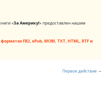
ниги «
За Америку!
» предоставлен нашим
форматах FB2, ePub, MOBI, TXT, HTML, RTF и
→
Первое действие