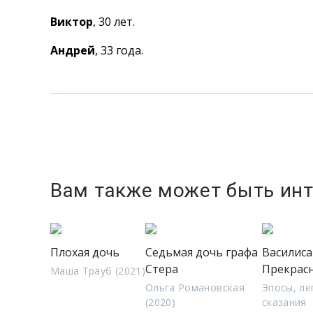
Виктор
, 30 лет.
Андрей
, 33 года.
Вам также может быть ин
Плохая дочь
Седьмая дочь графа
Василиса
Стера
Прекрас
Маша Трауб (2021)
Ольга Романовская
Эпосы, ле
(2020)
сказания