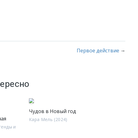
→
Первое действие
тересно
Чудов в Новый год
ная
Кара Мель (2024)
генды и