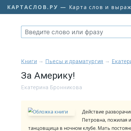
КАРТАСЛОВ.РУ
—
Карта слов и выра
книги
Пьесы и драматургия
Екатер
За Америку!
Екатерина Бронникова
Действие разворачив
Петровна, пожилая и
танцовщица в ночном клубе. Мать постоянн