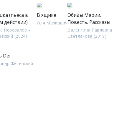
шка (пьеса в
В ящике
Обиды Марии.
м действии)
Повесть. Рассказы
Оля Маркович
а Перевалов –
Валентина Павловна
вский (2024)
Светлакова (2019)
s Dei
андр Житинский