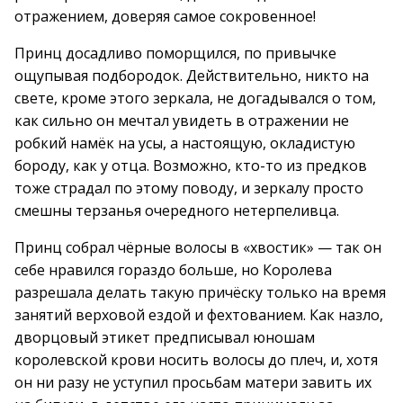
отражением, доверяя самое сокровенное!
Принц досадливо поморщился, по привычке
ощупывая подбородок. Действительно, никто на
свете, кроме этого зеркала, не догадывался о том,
как сильно он мечтал увидеть в отражении не
робкий намёк на усы, а настоящую, окладистую
бороду, как у отца. Возможно, кто-то из предков
тоже страдал по этому поводу, и зеркалу просто
смешны терзанья очередного нетерпеливца.
Принц собрал чёрные волосы в «хвостик» — так он
себе нравился гораздо больше, но Королева
разрешала делать такую причёску только на время
занятий верховой ездой и фехтованием. Как назло,
дворцовый этикет предписывал юношам
королевской крови носить волосы до плеч, и, хотя
он ни разу не уступил просьбам матери завить их