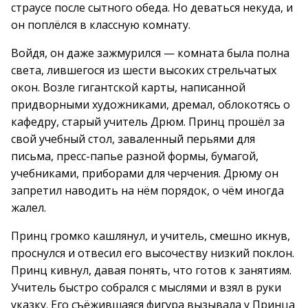
страусе после сытного обеда. Но деваться некуда, и
он поплёлся в классную комнату.
Войдя, он даже зажмурился — комната была полна
света, лившегося из шести высоких стрельчатых
окон. Возле гигантской карты, написанной
придворными художниками, дремал, облокотясь о
кафедру, старый учитель Дрюм. Принц прошёл за
свой учебный стол, заваленный перьями для
письма, пресс-папье разной формы, бумагой,
учебниками, приборами для черчения. Дрюму он
запретил наводить на нём порядок, о чём иногда
жалел.
Принц громко кашлянул, и учитель, смешно икнув,
проснулся и отвесил его высочеству низкий поклон.
Принц кивнул, давая понять, что готов к занятиям.
Учитель быстро собрался с мыслями и взял в руки
указку. Его съёжившаяся фигура вызывала у Принца