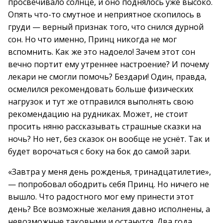
просвечивало солнце, и оно поднялось уже высоко.
Опять что-то смутное и неприятное скопилось в
груди — верный признак того, что снился дурной
сон. Но что именно, Принц никогда не мог
вспомнить. Как же это надоело! Зачем этот сон
вечно портит ему утреннее настроение? И почему
лекари не смогли помочь? Бездари! Один, правда,
осмелился рекомендовать больше физических
нагрузок и тут же отправился выполнять свою
рекомендацию на рудниках. Может, не стоит
просить няню рассказывать страшные сказки на
ночь? Но нет, без сказок он вообще не уснёт. Так и
будет ворочаться с боку на бок до самой зари.
«Завтра у меня день рожденья, тринадцатилетие»,
— попробовал ободрить себя Принц. Но ничего не
вышло. Что радостного мог ему принести этот
день? Все возможные желания давно исполнены, а
невозможные таковыми и останутся. Два года