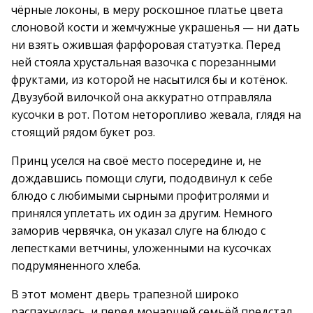
чёрные локоны, в меру роскошное платье цвета
слоновой кости и жемчужные украшенья — ни дать
ни взять ожившая фарфоровая статуэтка. Перед
ней стояла хрустальная вазочка с порезанными
фруктами, из которой не насытился бы и котёнок.
Двузубой вилочкой она аккуратно отправляла
кусочки в рот. Потом неторопливо жевала, глядя на
стоящий рядом букет роз.
Принц уселся на своё место посередине и, не
дождавшись помощи слуги, пододвинул к себе
блюдо с любимыми сырными профитролями и
принялся уплетать их один за другим. Немного
заморив червячка, он указал слуге на блюдо с
лепестками ветчины, уложенными на кусочках
подрумяненного хлеба.
В этот момент дверь трапезной широко
распахнулась, и перед монаршей семьёй предстал