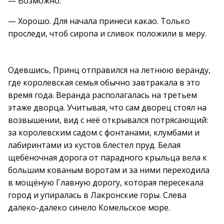
— Возможно.
— Хорошо. Для начала принеси какао. Только
проследи, чтоб сиропа и сливок положили в меру.
Одевшись, Принц отправился на летнюю веранду,
где королевская семья обычно завтракала в это
время года. Веранда располагалась на третьем
этаже дворца. Учитывая, что сам дворец стоял на
возвышении, вид с неё открывался потрясающий:
за королевским садом с фонтанами, клумбами и
лабиринтами из кустов блестел пруд. Белая
щебёночная дорога от парадного крыльца вела к
большим кованым воротам и за ними переходила
в мощёную Главную дорогу, которая пересекала
город и упиралась в Лакронские горы. Слева
далеко-далеко синело Комельское море.