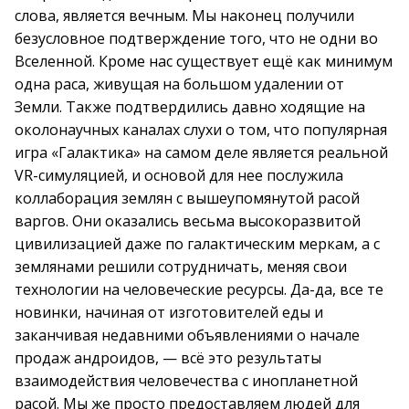
слова, является вечным. Мы наконец получили
безусловное подтверждение того, что не одни во
Вселенной. Кроме нас существует ещё как минимум
одна раса, живущая на большом удалении от
Земли. Также подтвердились давно ходящие на
околонаучных каналах слухи о том, что популярная
игра «Галактика» на самом деле является реальной
VR-симуляцией, и основой для нее послужила
коллаборация землян с вышеупомянутой расой
варгов. Они оказались весьма высокоразвитой
цивилизацией даже по галактическим меркам, а с
землянами решили сотрудничать, меняя свои
технологии на человеческие ресурсы. Да-да, все те
новинки, начиная от изготовителей еды и
заканчивая недавними объявлениями о начале
продаж андроидов, — всё это результаты
взаимодействия человечества с инопланетной
расой. Мы же просто предоставляем людей для