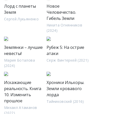
Лорд с планеты
Новое
Земля
Человечество.
Гибель Земли
Сергей Лукьяненко
Никита Огнянников
(2024)
Землянки – лучшие
Рубеж 5: На острие
невесты!
атаки
Мария Боталова
Серж Винтеркей (2021)
(2024)
Искажающие
Хроники Илькоры.
реальность. Книга
Земли кровавого
10. Изменить
лорда
прошлое
Тайниковский (2016)
Михаил Атаманов
(2022)