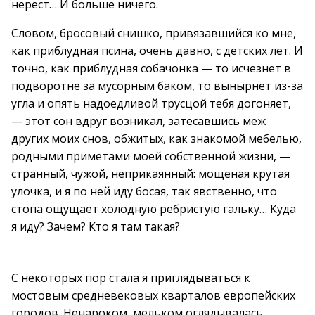
нерест… И больше ничего.
Словом, бросовый снишко, привязавшийся ко мне,
как приблудная псина, очень давно, с детских лет. И
точно, как приблудная собачонка — то исчезнет в
подворотне за мусорным баком, то вынырнет из-за
угла и опять надоедливой трусцой тебя догоняет,
— этот сон вдруг возникал, затесавшись меж
других моих снов, обжитых, как знакомой мебелью,
родными приметами моей собственной жизни, —
странный, чужой, неприкаянный: мощеная крутая
улочка, и я по ней иду босая, так явственно, что
стопа ощущает холодную ребристую гальку… Куда
я иду? Зачем? Кто я там такая?
С некоторых пор стала я приглядываться к
мостовым средневековых кварталов европейских
городов. Ненароком, мельком оглядывалась,