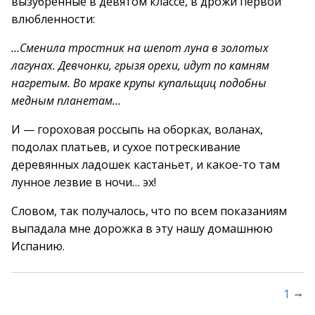
вызубренные в девятом классе, в дрожи первой
влюбленности:
…Сменила тростник на шепот луна в золотых
лагунах. Девчонки, грызя орехи, идут по камням
нагретым. Во мраке крупы купальщиц подобны
медным планетам…
И — гороховая россыпь на оборках, воланах,
подолах платьев, и сухое потрескивание
деревянных ладошек кастаньет, и какое-то там
лунное лезвие в ночи… эх!
Словом, так получалось, что по всем показаниям
выпадала мне дорожка в эту нашу домашнюю
Испанию.
→
1