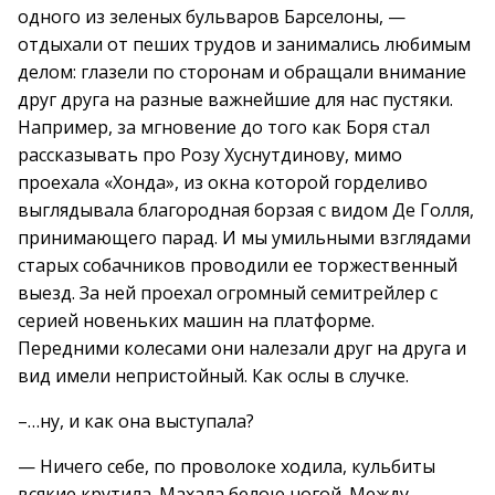
одного из зеленых бульваров Барселоны, —
отдыхали от пеших трудов и занимались любимым
делом: глазели по сторонам и обращали внимание
друг друга на разные важнейшие для нас пустяки.
Например, за мгновение до того как Боря стал
рассказывать про Розу Хуснутдинову, мимо
проехала «Хонда», из окна которой горделиво
выглядывала благородная борзая с видом Де Голля,
принимающего парад. И мы умильными взглядами
старых собачников проводили ее торжественный
выезд. За ней проехал огромный семитрейлер с
серией новеньких машин на платформе.
Передними колесами они налезали друг на друга и
вид имели непристойный. Как ослы в случке.
–…ну, и как она выступала?
— Ничего себе, по проволоке ходила, кульбиты
всякие крутила. Махала белою ногой. Между