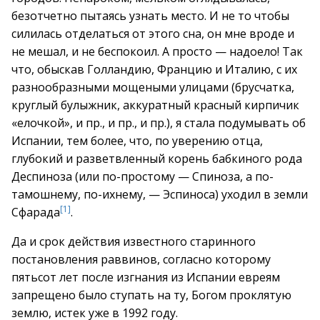
безотчетно пытаясь узнать место. И не то чтобы
силилась отделаться от этого сна, он мне вроде и
не мешал, и не беспокоил. А просто — надоело! Так
что, обыскав Голландию, Францию и Италию, с их
разнообразными мощеными улицами (брусчатка,
круглый булыжник, аккуратный красный кирпичик
«елочкой», и пр., и пр., и пр.), я стала подумывать об
Испании, тем более, что, по уверению отца,
глубокий и разветвленный корень бабкиного рода
Деспиноза (или по-простому — Спиноза, а по-
тамошнему, по-ихнему, — Эспиноса) уходил в земли
[1]
Сфарада
.
Да и срок действия известного старинного
постановления раввинов, согласно которому
пятьсот лет после изгнания из Испании евреям
запрещено было ступать на ту, Богом проклятую
землю, истек уже в 1992 году.