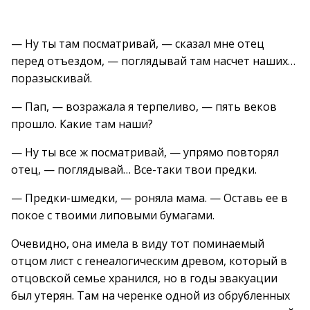
— Ну ты там посматривай, — сказал мне отец
перед отъездом, — поглядывай там насчет наших…
поразыскивай.
— Пап, — возражала я терпеливо, — пять веков
прошло. Какие там наши?
— Ну ты все ж посматривай, — упрямо повторял
отец, — поглядывай… Все-таки твои предки.
— Предки-шмедки, — роняла мама. — Оставь ее в
покое с твоими липовыми бумагами.
Очевидно, она имела в виду тот поминаемый
отцом лист с генеалогическим древом, который в
отцовской семье хранился, но в годы эвакуации
был утерян. Там на черенке одной из обрубленных