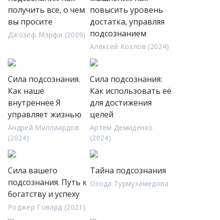
получить все, о чем
повысить уровень
вы просите
достатка, управляя
подсознанием
Джозеф Мэрфи (2009)
Алексей Козлов (2024)
Сила подсознания.
Сила подсознания:
Как наше
Как использовать её
внутреннее Я
для достижения
управляет жизнью
целей
Андрей Миллиардов
Артем Демиденко
(2024)
(2024)
Сила вашего
Тайна подсознания
подсознания. Путь к
Озода Турмухамедова
богатству и успеху
Роджер Говард (2021)