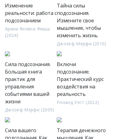
Изменение
Тайна силы
реальности: работа с
подсознания.
подсознанием
Измените свое
мышление, чтобы
Арина Яновна Фишш
изменить жизнь
(2024)
Джозеф Мерфи (2010)
Сила подсознания.
Включи
Большая книга
подсознание.
практик для
Практический курс
управления
воздействия на
событиями вашей
реальность
жизни
Роналд Уэст (2022)
Джозеф Мэрфи (2009)
Сила вашего
Терапия денежного
подсознания. Как
мышления. Как