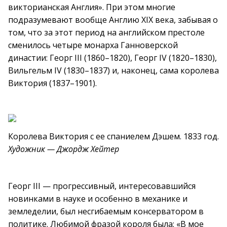
викторианская Англия». При этом многие
подразумевают вообще Англию XIX века, забывая о
том, что за этот период на английском престоле
сменилось четыре монарха Ганноверской
династии: Георг III (1860–1820), Георг IV (1820–1830),
Вильгельм IV (1830–1837) и, наконец, сама королева
Виктория (1837–1901).
Королева Виктория с ее спаниелем Дэшем. 1833 год.
Художник — Джордж Хейтер
Георг III — прогрессивный, интересовавшийся
новинками в науке и особенно в механике и
земледелии, был несгибаемым консерватором в
политике. Любимой фразой короля была: «В мое