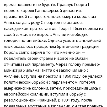
время новшеств не будет!». Правнук Георга I —
первого короля Ганноверской династии,
призванной на престол, после смерти королевы
Анны, когда в роду Стюартов не осталось
наследников-протестантов, Георг III был первым из
своей семьи, кто вырос в Англии и свободно
говорил по-английски. Однако усвоить английский
язык оказалось проще, чем британские традиции.
Король свято верил в то, что именно он —
повелитель своей страны и вовсе не обязан
отчитываться парламенту. Через голову премьер-
министра Уильяма Питта он заключил мир с
Англией. Вступив на престол в 1860 году, он увлекся
политической борьбой с парламентом, потерял
американские колонии, затем, присоединившись к
европейской коалиции, вступил в борьбу с
революционной Францией. В 1801 году, после
подавления восстания в Ирландии, он стал править