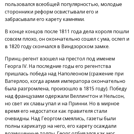
пользовался всеобщей популярностью, молодые
сторонники реформ освистывали его и
забрасывали его карету камнями.
В конце концов после 1811 года дела короля пошли
совсем плохо, он окончательно сошел с ума, ослеп и
в 1820 году скончался в Виндзорском замке.
Принц-регент взошел на престол под именем
Георга IV. На последние годы его регентства
пришлась победа над Наполеоном (сражение при
Ватерлоо, когда армия императора окончательно
была разгромлена, произошло в 1815 году). Победу
над французами одержали Веллингтон и Нельсон,
но свет их славы упал и на Принни. Но в мирное
время его недостатки как правителя стали
очевидны. Над Георгом смеялись, газеты были
полны карикатур на него, его карету осаждали
возмущенные толпы. Георг отбивался как мог.