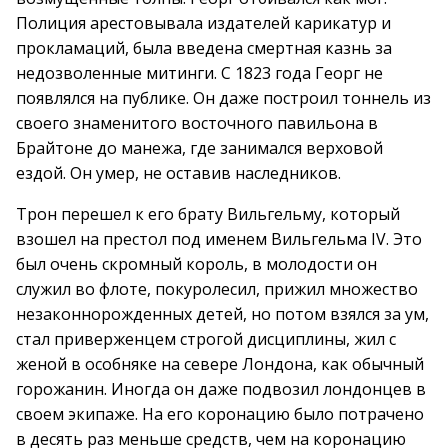
Полиция арестовывала издателей карикатур и
прокламаций, была введена смертная казнь за
недозволенные митинги. С 1823 года Георг не
появлялся на публике. Он даже построил тоннель из
своего знаменитого восточного павильона в
Брайтоне до манежа, где занимался верховой
ездой. Он умер, не оставив наследников.
Трон перешел к его брату Вильгельму, который
взошел на престол под именем Вильгельма IV. Это
был очень скромный король, в молодости он
служил во флоте, покуролесил, прижил множество
незаконнорожденных детей, но потом взялся за ум,
стал приверженцем строгой дисциплины, жил с
женой в особняке на севере Лондона, как обычный
горожанин. Иногда он даже подвозил лондонцев в
своем экипаже. На его коронацию было потрачено
в десять раз меньше средств, чем на коронацию