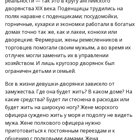
реальности — так это в кругу английского
дворянства XIX века. Поденщицы трудились на
полях наравне с поденщиками; посудомойки,
горничные, кухарки и экономки работали в богатых
домах точно так же, как и лакеи, конюхи или
дворецкие. Фермерши, жены ремесленников и
торговцев помогали своим мужьям, а во время их
отлучек могли заменить их в управлении
хозяйством. И лишь кругозор дворянок был
ограничен детьми и семьей.
Все в жизни девушки-дворянки зависело от
замужества. Где она будет жить? В каком доме? На
какие средства? Будет ли стеснена в расходах или
будет жить на широкую ногу? Жене морского
офицера суждено жить у моря и подолгу не видеть
мужа. Жене полкового офицера нужно
приготовиться к постоянным переездам и к
общению с полковыми дамами. Жена