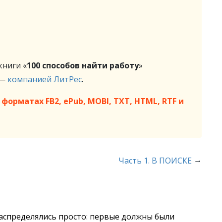
ниги «
100 cпособов найти работу
»
 —
компанией ЛитРес
.
форматах FB2, ePub, MOBI, TXT, HTML, RTF и
→
Часть 1. В ПОИСКЕ
аспределялись просто: первые должны были