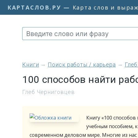
КАРТАСЛОВ.РУ
—
Карта слов и выра
книги
Поиск работы / карьера
Глеб
100 cпособов найти раб
Глеб Черниговцев
Книгу «100 способов
учебным пособием, к
современном деловом мире. Многие из нас 