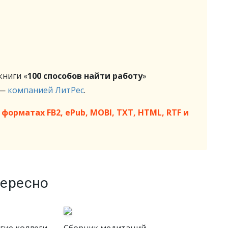
ниги «
100 cпособов найти работу
»
 —
компанией ЛитРес
.
форматах FB2, ePub, MOBI, TXT, HTML, RTF и
тересно