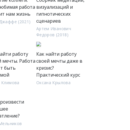
гие коллеги.
Сборник медитаций,
любимая работа
визуализаций и
ит нам жизнь
гипнотических
сценариев
Джаффе (2021)
Артем Иванович
Федоров (2018)
найти работу
Как найти работу
й мечты. Работа
своей мечты даже в
т быть
кризис?
имой
Практический курс
 Климова
Оксана Крылова
произвести
шее
атление?
 Мельников