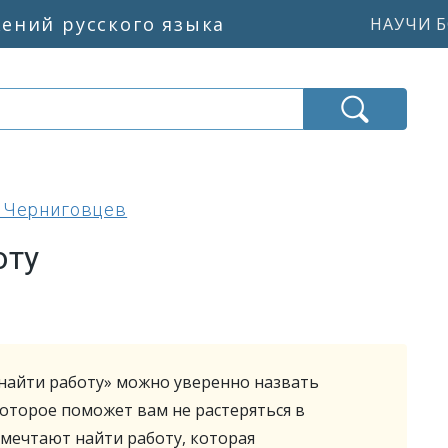
жений русского языка
НАУЧИ Б
 Черниговцев
оту
 найти работу» можно уверенно назвать
оторое поможет вам не растеряться в
мечтают найти работу, которая