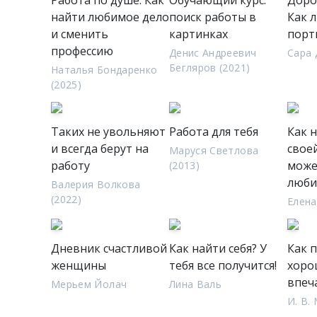
Работа по душе. Как
Обучающий курс:
Доро
найти любимое дело
поиск работы в
Как 
и сменить
картинках
порт
профессию
Денис Андреевич
Сара 
Бегляров (2021)
Наталья Бондаренко
(2025)
Таких не увольняют
Работа для тебя
Как 
и всегда берут на
свое
Маруся Светлова
работу
може
(2013)
люб
Валерия Волкова
(2022)
Елена
Дневник счастливой
Как найти себя? У
Как 
женщины
тебя все получится!
хоро
впеч
Мерьем Йолач
Лина Валь
И. В.