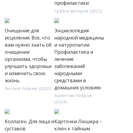
профилактики
Группа авторов (2022)
Очищение для
Энциклопедия
исцеления. Все, что
народной медицины
вам нужно знать об
и натуропатии.
очищении
Профилактика и
организма, чтобы
лечение
улучшить здоровье
заболеваний
и изменить свою
народными
жизнь
средствами в
домашних условиях
Энтони Уильям (2020)
Валентин Ребров
(2024)
Коллаген. Для лица и
Карточки Люшера –
суставов
ключ к тайным