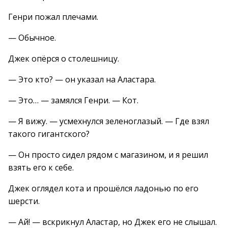
Генри пожал плечами.
— Обычное.
Джек опёрся о столешницу.
— Это кто? — он указал на Аластара.
— Это… — замялся Генри. — Кот.
— Я вижу. — усмехнулся зеленоглазый. — Где взял
такого гигантского?
— Он просто сидел рядом с магазином, и я решил
взять его к себе.
Джек оглядел кота и прошёлся ладонью по его
шерсти.
— Ай! — вскрикнул Аластар, но Джек его не слышал.