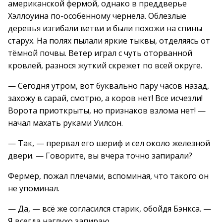
американской фермой, однако в преддверье
Хэллоуина по-особенному чернела. Облезлые
деревья изгибали ветви и были похожи на спины
старух. На полях пылали яркие тыквы, отделяясь от
тёмной почвы. Ветер играл с чуть оторванной
кровлей, разнося жуткий скрежет по всей округе.
— Сегодня утром, вот буквально пару часов назад,
захожу в сарай, смотрю, а коров нет! Все исчезли!
Ворота приоткрыты, но признаков взлома нет! —
начал махать руками Уилсон.
— Так, — прервал его шериф и сел около железной
двери. — Говорите, вы вчера точно запирали?
Фермер, пожал плечами, вспоминая, что такого он
не упоминал.
— Да, — всё же согласился старик, обойдя Бэнкса. —
Я всегда наглухо запираю.