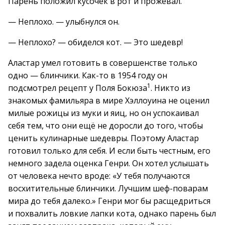
Парень положил кусочек в рот и прожевал.
— Неплохо. — улыбнулся он.
— Неплохо? — обиделся кот. — Это шедевр!
Аластар умел готовить в совершенстве только
одно — блинчики. Как-то в 1954 году он
1
подсмотрел рецепт у Поля Бокюза
. Никто из
знакомых фамильяра в мире Хэллоуина не оценил
милые рожицы из муки и яиц, но он успокаивал
себя тем, что они ещё не доросли до того, чтобы
ценить кулинарные шедевры. Поэтому Аластар
готовил только для себя. И если быть честным, его
немного задела оценка Генри. Он хотел услышать
от человека нечто вроде: «У тебя получаются
восхитительные блинчики. Лучшим шеф-поварам
мира до тебя далеко.» Генри мог бы расщедриться
и похвалить ловкие лапки кота, однако парень был