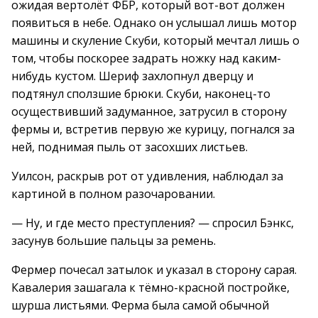
ожидая вертолёт ФБР, который вот-вот должен
появиться в небе. Однако он услышал лишь мотор
машины и скуление Скуби, который мечтал лишь о
том, чтобы поскорее задрать ножку над каким-
нибудь кустом. Шериф захлопнул дверцу и
подтянул сползшие брюки. Скуби, наконец-то
осуществивший задуманное, затрусил в сторону
фермы и, встретив первую же курицу, погнался за
ней, поднимая пыль от засохших листьев.
Уилсон, раскрыв рот от удивления, наблюдал за
картиной в полном разочаровании.
— Ну, и где место преступления? — спросил Бэнкс,
засунув большие пальцы за ремень.
Фермер почесал затылок и указал в сторону сарая.
Кавалерия зашагала к тёмно-красной постройке,
шурша листьями. Ферма была самой обычной