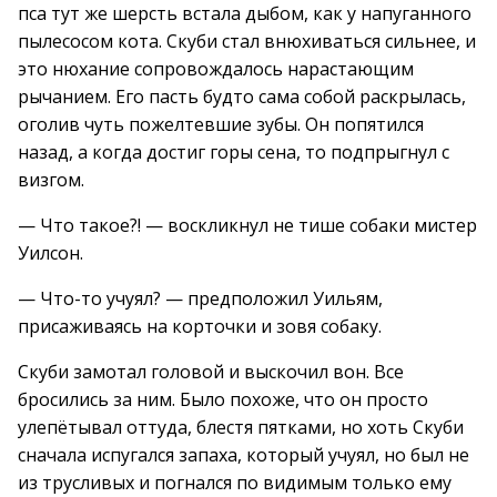
пса тут же шерсть встала дыбом, как у напуганного
пылесосом кота. Скуби стал внюхиваться сильнее, и
это нюхание сопровождалось нарастающим
рычанием. Его пасть будто сама собой раскрылась,
оголив чуть пожелтевшие зубы. Он попятился
назад, а когда достиг горы сена, то подпрыгнул с
визгом.
— Что такое?! — воскликнул не тише собаки мистер
Уилсон.
— Что-то учуял? — предположил Уильям,
присаживаясь на корточки и зовя собаку.
Скуби замотал головой и выскочил вон. Все
бросились за ним. Было похоже, что он просто
улепётывал оттуда, блестя пятками, но хоть Скуби
сначала испугался запаха, который учуял, но был не
из трусливых и погнался по видимым только ему