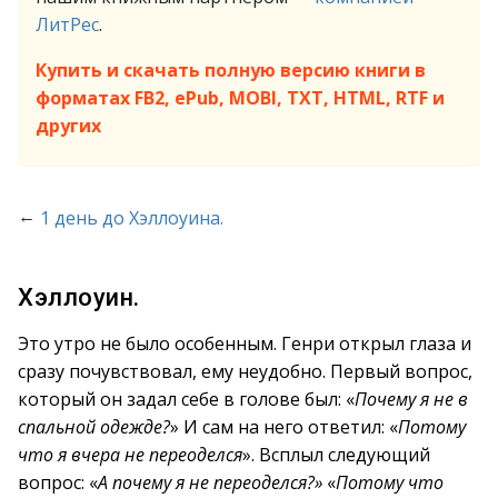
ЛитРес
.
Купить и скачать полную версию книги в
форматах FB2, ePub, MOBI, TXT, HTML, RTF и
других
←
1 день до Хэллоуина.
Хэллоуин.
Это утро не было особенным. Генри открыл глаза и
сразу почувствовал, ему неудобно. Первый вопрос,
который он задал себе в голове был: «
Почему я не в
спальной одежде?
» И сам на него ответил: «
Потому
что я вчера не переоделся
». Всплыл следующий
вопрос: «
А почему я не переоделся?»
«
Потому что