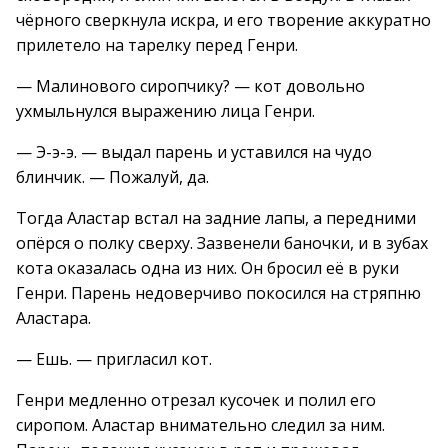
чёрного сверкнула искра, и его творение аккуратно
прилетело на тарелку перед Генри.
— Малинового сиропчику? — кот довольно
ухмыльнулся выражению лица Генри.
— Э-э-э. — выдал парень и уставился на чудо
блинчик. — Пожалуй, да.
Тогда Аластар встал на задние лапы, а передними
опёрся о полку сверху. Зазвенели баночки, и в зубах
кота оказалась одна из них. Он бросил её в руки
Генри. Парень недоверчиво покосился на стряпню
Аластара.
— Ешь. — пригласил кот.
Генри медленно отрезал кусочек и полил его
сиропом. Аластар внимательно следил за ним.