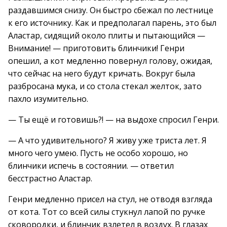
раздавшимся снизу. Он быстро сбежал по лестнице
к его источнику. Как и предполагал парень, это был
Аластар, сидящий около плиты и пытающийся —
Внимание! — приготовить блинчики! Генри
опешил, а кот медленно повернул голову, ожидая,
что сейчас на него будут кричать. Вокруг была
разбросана мука, и со стола стекал желток, зато
пахло изумительно.
— Ты ещё и готовишь?! — на выдохе спросил Генри.
— А что удивительного? Я живу уже триста лет. Я
много чего умею. Пусть не особо хорошо, но
блинчики испечь в состоянии. — ответил
бесстрастно Аластар.
Генри медленно присел на стул, не отводя взгляда
от кота. Тот со всей силы стукнул лапой по ручке
сковородки, и блинчик взлетел в воздух. В глазах