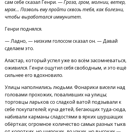
сам себе сказал Генри. —
Гроза, гром, молнии, ветер,
мрак… Позволь ему пройти сквозь тебя, как болезни,
чтобы выработался иммунитет.
Генри поднялся.
— Ладно, — низким голосом сказал он. — Давай
сделаем это.
Аластар, который успел уже во всём засомневаться,
оживился. Генри ощутил себя свободным, и это ещё
сильнее его вдохновило.
Улицы наполнились людьми. Фонарики висели над
головами прохожих, поваливших на улицы;
торговцы ларьков со сладкой ватой подзывали к
себе покупателей; куча детей, бегающих туда-сюда,
набивали карманы сладостями в ярких шуршащих
обёртках; огромное количество самых разных тыкв
от коротких, но широких, до узких, но высоких —