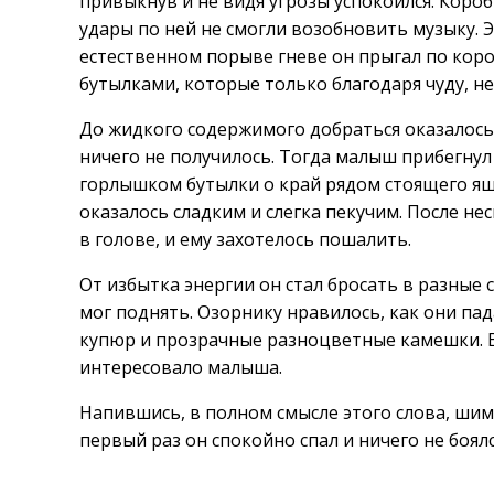
привыкнув и не видя угрозы успокоился. Коробк
удары по ней не смогли возобновить музыку. Э
естественном порыве гневе он прыгал по коро
бутылками, которые только благодаря чуду, не
До жидкого содержимого добраться оказалось н
ничего не получилось. Тогда малыш прибегнул
горлышком бутылки о край рядом стоящего ящ
оказалось сладким и слегка пекучим. После н
в голове, и ему захотелось пошалить.
От избытка энергии он стал бросать в разные
мог поднять. Озорнику нравилось, как они па
купюр и прозрачные разноцветные камешки. Вс
интересовало малыша.
Напившись, в полном смысле этого слова, шим
первый раз он спокойно спал и ничего не боялс