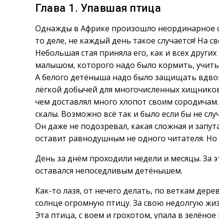
Глава 1. Упавшая птица
Однажды в Африке произошло неординарное со
то деле, не каждый день такое случается! На 
Небольшая стая приняла его, как и всех друг
малышом, которого надо было кормить, учить
А белого детёныша надо было защищать вдвойн
лёгкой добычей для многочисленных хищнико
чем доставлял много хлопот своим сородичам.
скалы. Возможно всё так и было если бы не с
Он даже не подозревал, какая сложная и запута
оставит равнодушным не одного читателя. Но н
День за днём проходили недели и месяцы. За э
оставался непоседливым детёнышем.
Как-то лазя, от нечего делать, по веткам де
солнце огромную птицу. За свою недолгую жиз
Эта птица, с воем и грохотом, упала в зелёное