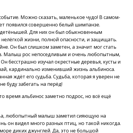
бытие. Можно сказать, маленькое чудо! В самом-
свет появился совершенно белый шимпанзе.
их детёнышей. Для них он был обыкновенным
 нелёгкой жизни, полной опасности, и защищать.
е. Он был слишком заметен, а значит мог стать
в. Малыш рос непоседливым и очень любопытным,
 Он бесстрашно изучал окрестные деревья, кусты и
лучай, кардинально изменивший жизнь альбиноса.
нная ждёт его судьба. Судьба, которая я уверен не
е буду забегать на перёд!
то время альбинос заметно подрос, но всё ещё
рева, любопытный малыш заметил сияющую на
нь он видел много разных птиц, но такой никогда.
 море диких джунглей. Да, это не большой