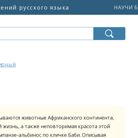
жений русского языка
НАУЧИ Б
ирный
сываются животные Африканского континента,
й жизнь, а также неповторимая красота этой
мпанзе-альбинос по кличке Баби. Описывая