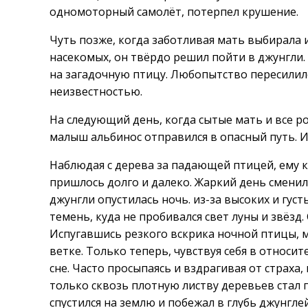
одномоторный самолёт, потерпел крушение.
Чуть позже, когда заботливая мать выбирала
насекомых, он твёрдо решил пойти в джунгли
на загадочную птицу. Любопытство пересилил
неизвестностью.
На следующий день, когда сытые мать и все р
малыш альбинос отправился в опасный путь. И
Наблюдая с дерева за падающей птицей, ему ка
пришлось долго и далеко. Жаркий день сменилс
джунгли опустилась ночь. из-за высоких и гус
темень, куда не пробивался свет луны и звёзд
Испугавшись резкого вскрика ночной птицы, м
ветке. Только теперь, чувствуя себя в относи
сне. Часто просыпаясь и вздрагивая от страха
только сквозь плотную листву деревьев стал 
спустился на землю и побежал в глубь джунглей