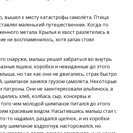
о, вышел к месту катастрофы самолёта. Птица
дставлял маленький путешественник. Когда-то
женного метала. Крылья и хвост разлетелись в
ие не воспламенилось, хотя запах стоял
ого снаружи, малыш решил забраться во внутрь
разные ящики, коробки и невиданные до этого
лыша, но так как они не двигались, страх быстро
, шимпанзе занялся грузом самолёта. Некоторые
и патроны. Они не заинтересовали альбиноса, а
одились хлеб, колбаса, сыр, консервы и
 того чем молодой шимпанзе питался до этого.
воим красивым видом. Насытившись малыш стал с
то-то надавил, раздался щелчок, и из коробки
чалу шимпанзе вздрогнув насторожился, но