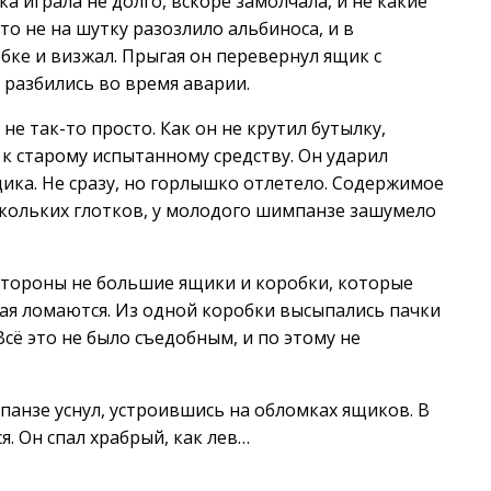
а играла не долго, вскоре замолчала, и не какие
то не на шутку разозлило альбиноса, и в
бке и визжал. Прыгая он перевернул ящик с
 разбились во время аварии.
е так-то просто. Как он не крутил бутылку,
 к старому испытанному средству. Он ударил
ика. Не сразу, но горлышко отлетело. Содержимое
ескольких глотков, у молодого шимпанзе зашумело
 стороны не большие ящики и коробки, которые
дая ломаются. Из одной коробки высыпались пачки
ё это не было съедобным, и по этому не
панзе уснул, устроившись на обломках ящиков. В
я. Он спал храбрый, как лев…