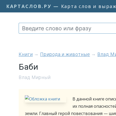
КАРТАСЛОВ.РУ
—
Карта слов и выра
книги
Природа и животные
Влад М
Баби
Влад Мирный
В данной книге опи
их полная опасносте
земли. Главный герой повествования — ши