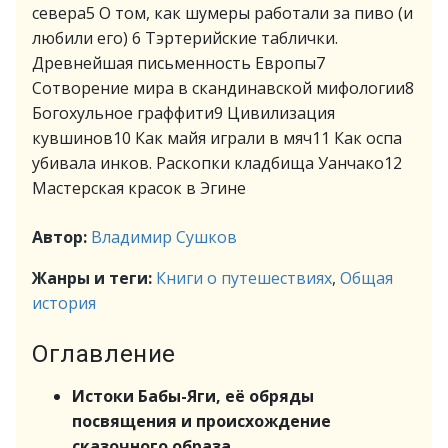
севера5 О том, как шумеры работали за пиво (и
любили его) ⁠⁠6 Тэртерийские таблички.
Древнейшая письменность Европы⁠⁠7
Сотворение мира в скандинавской мифологии⁠⁠8
Богохульное граффити⁠⁠9 Цивилизация
кувшинов10 Как майя играли в мяч⁠⁠11 Как оспа
убивала инков. Раскопки кладбища Уанчако12
Мастерская красок в Эгине⁠⁠
Автор:
Владимир Сушков
Жанры и теги:
Книги о путешествиях
,
Общая
история
Оглавление
Истоки Бабы-Яги, её обряды
посвящения и происхождение
сказочного образа