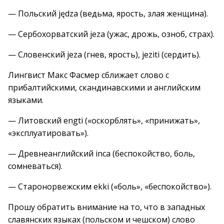
— Польский jędza (ведьма, ярость, злая женщина).
— Сербохорватский jeza (ужас, дрожь, озноб, страх).
— Словенский jeza (гнев, ярость), jeziti (сердить).
Лингвист Макс Фасмер сближает слово с
прибалтийскими, скандинавскими и английским
языками.
— Литовский engti («оскорблять», «принижать»,
«эксплуатировать»).
— Древнеанглийский inca (беспокойство, боль,
сомневаться).
— Старонорвежским ekki («боль», «беспокойство»).
Прошу обратить внимание на то, что в западных
славянских языках (польском и чешском) слово