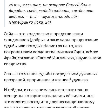
«А ты, я слышал, на острове Самсей бил в
барабан, средь людей колдовал, как делают
ведьмы, — ты — муж женовидный».
(Перебранка Локи, 24)
Сейд — это колдовство в представлении
скандинавов (добрые и злые чары, предсказание
судьбы или погоды). Несмотря на то, что
покровителем колдовства считался Один, всё же
Фрейя, согласно «Саге об Инглингах», научила асов
колдовству.
Спа — это чтение судьбы посредством духовных
прозрений, прорицание и чтение будущего.
И сейдом, и спа занимались исключительно
женщины, которые назывались вёльвами, чья
этимология восходит к древнескандинавскому
языку и переводится как «магический посох».