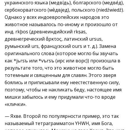
украинского языка (медві́дь), болгарского (медве́д),
сербохорватского (мѐдвјед), польского (niedźwiedź).
Однако у всех индоевропейских народов это
животное называлось по-иному и произошло от
инд. rkþos (древнеиндийский rkṣas,
древнегреческий ἄρκτος, латинский ursus,
румынский urs, французский ours и т. д.). Замена
оригинального слова (которое могло бы звучать
как *jьrsъ или *vъrsъ (ирс или ворс)) произошла в
результате того, что это животное могло быть
тотемным и священным для славян. Этого зверя
боялись и приписывали ему неестественную силу,
поэтому, чтобы не накликать беду, настоящее имя
мишки забылось и ему придумали что-то вроде
«клички».
— Яхве. Второй по популярности пример, это так
называемый тетраграмматон YHWH, имя Бога,