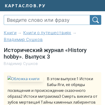
КАРТАСЛОВ.РУ
книги
Книги о путешествиях
Владимир Сушков
Исторический журнал «History
hobby». Выпуск 3
Владимир Сушков
В этом выпуске:1 Истоки
Бабы-Яги, её обряды
посвящения и происхождение сказочного
образа2 Истоки митраизма3 Смерть викинга от
зубов мертвеца⁠⁠4 Тайны каменных лабиринтов