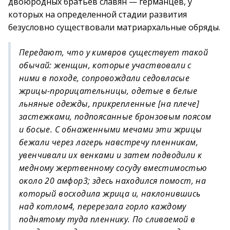
двоюродных братьев славян — германцев, у
которых на определенной стадии развития
безусловно существовали матриархальные обряды.
Передают, что у кимвров существует такой
обычай: женщин, которые участвовали с
ними в походе, сопровождали седовласые
жрицы-прорицательницы, одетые в белые
льняные одежды, прикрепленные [на плече]
застежками, подпоясанные бронзовым поясом
и босые. С обнаженными мечами эти жрицы
бежали через лагерь навстречу пленникам,
увенчивали их венками и затем подводили к
медному жертвенному сосуду вместимостью
около 20 амфор3; здесь находился помост, на
который восходила жрица и, наклонившись
над котлом4, перерезала горло каждому
поднятому туда пленнику. По сливаемой в