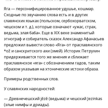
Яга — персонифицированное удушье, кошмар.
Сходные по звучанию слова есть и в других
славянских языках (польском, сербохорватском,
чешском и т. д.), которые означают «ужас, страх,
ведьма, злая баба». Еще в XIX веке знаменитый
этнограф и собиратель сказок Александр Афанасьев
предложил вывести слово «Яга» от праславянского
*ož и санскритского ахи (змей). Историк Петрухин
придерживается того же мнения и сближает
праславянское «яга» с обозначением гадов, таким
образом указывая на хтонические истоки образа.
Примеры родственных слов.
У славянских народностей:
— Древнечешский jězě (ведьма) и чешский Jezinkas
(злые нимфы и дриады).