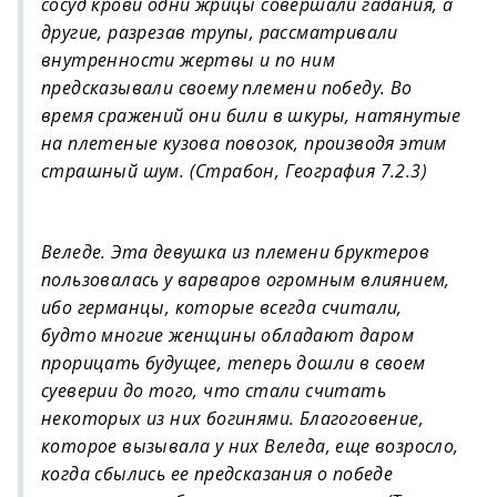
сосуд крови одни жрицы совершали гадания, а
другие, разрезав трупы, рассматривали
внутренности жертвы и по ним
предсказывали своему племени победу. Во
время сражений они били в шкуры, натянутые
на плетеные кузова повозок, производя этим
страшный шум. (Страбон, География 7.2.3)
Веледе. Эта девушка из племени бруктеров
пользовалась у варваров огромным влиянием,
ибо германцы, которые всегда считали,
будто многие женщины обладают даром
прорицать будущее, теперь дошли в своем
суеверии до того, что стали считать
некоторых из них богинями. Благоговение,
которое вызывала у них Веледа, еще возросло,
когда сбылись ее предсказания о победе