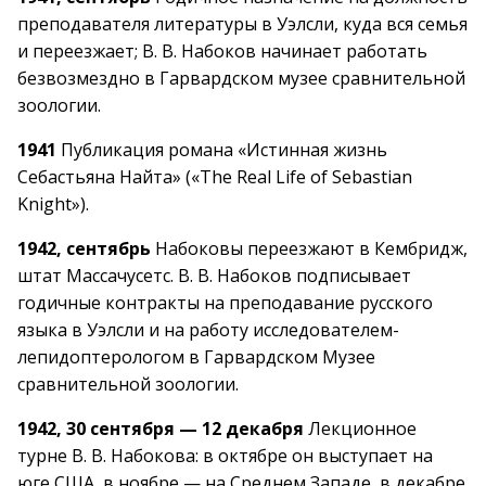
преподавателя литературы в Уэлсли, куда вся семья
и переезжает; В. В. Набоков начинает работать
безвозмездно в Гарвардском музее сравнительной
зоологии.
1941
Публикация романа «Истинная жизнь
Себастьяна Найта» («The Real Life of Sebastian
Knight»).
1942, сентябрь
Набоковы переезжают в Кембридж,
штат Массачусетс. В. В. Набоков подписывает
годичные контракты на преподавание русского
языка в Уэлсли и на работу исследователем-
лепидоптерологом в Гарвардском Музее
сравнительной зоологии.
1942, 30 сентября — 12 декабря
Лекционное
турне В. В. Набокова: в октябре он выcтупает на
юге США, в ноябре — на Среднем Западе, в декабре