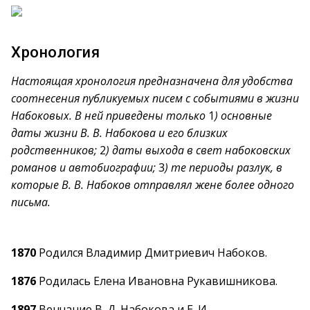
Хронология
Настоящая хронология предназначена для удобства
соотнесения публикуемых писем с событиями в жизни
Набоковых. В ней приведены только
1
) основные
даты жизни В. В. Набокова и его близких
родственников;
2
) даты выхода в свет набоковских
романов и автобиографии;
3
) те периоды разлук, в
которые В. В. Набоков отправлял жене более одного
письма.
1870
Родился Владимир Дмитриевич Набоков.
1876
Родилась Елена Ивановна Рукавишникова.
1897
Венчание В. Д. Набокова и Е. И.