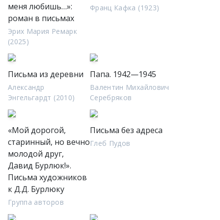
меня любишь…»:
Франц Кафка (1923)
роман в письмах
Эрих Мария Ремарк
(2025)
Письма из деревни
Папа. 1942—1945
Александр
Валентин Михайлович
Энгельгардт (2010)
Серебряков
«Мой дорогой,
Письма без адреса
старинный, но вечно
Глеб Пудов
молодой друг,
Давид Бурлюк!».
Письма художников
к Д.Д. Бурлюку
Группа авторов