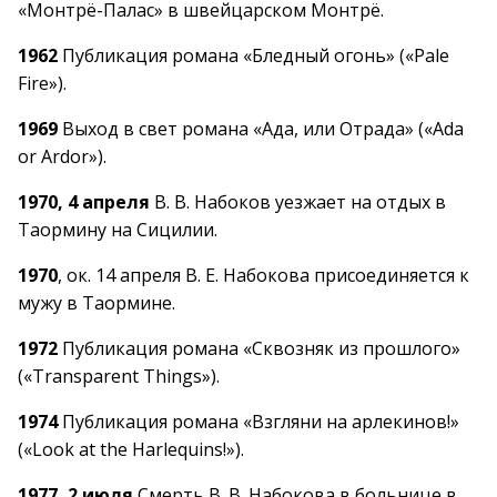
«Монтрё-Палас» в швейцарском Монтрё.
1962
Публикация романа «Бледный огонь» («Pale
Fire»).
1969
Выход в свет романа «Ада, или Отрада» («Ada
or Ardor»).
1970, 4 апреля
В. В. Набоков уезжает на отдых в
Таормину на Сицилии.
1970
, ок. 14 апреля В. Е. Набокова присоединяется к
мужу в Таормине.
1972
Публикация романа «Сквозняк из прошлого»
(«Transparent Things»).
1974
Публикация романа «Взгляни на арлекинов!»
(«Look at the Harlequins!»).
1977, 2 июля
Смерть В. В. Набокова в больнице в