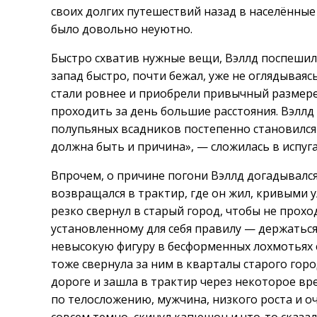
своих долгих путешествий назад в населённые 
было довольно неуютно.
Быстро схватив нужные вещи, Вэллд поспешил 
запад быстро, почти бежал, уже не оглядываяс
стали ровнее и приобрели привычный размерен
проходить за день большие расстояния. Вэллд 
полупьяных всадников постепенно становился б
должна быть и причина», — сложилась в испуг
Впрочем, о причине погони Вэллд догадывался.
возвращался в трактир, где он жил, кривыми 
резко свернул в старый город, чтобы не прохо
установленному для себя правилу — держаться
невысокую фигуру в бесформенных лохмотьях 
тоже свернула за ним в кварталы старого горо
дороге и зашла в трактир через некоторое вр
по телосложению, мужчина, низкого роста и оче