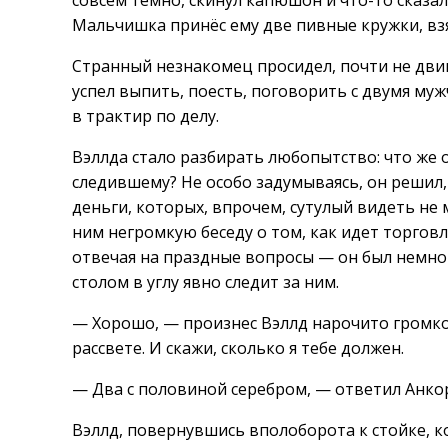
совсем темно, скинул капюшон и что-то сказа
Мальчишка принёс ему две пивные кружки, взя
Странный незнакомец просидел, почти не двига
успел выпить, поесть, поговорить с двумя м
в трактир по делу.
Вэллда стало разбирать любопытство: что же 
следившему? Не особо задумываясь, он решил,
деньги, которых, впрочем, сутулый видеть не 
ним негромкую беседу о том, как идет торговл
отвечая на праздные вопросы — он был немного
столом в углу явно следит за ним.
— Хорошо, — произнес Вэллд нарочито громко,
рассвете. И скажи, сколько я тебе должен.
— Два с половиной серебром, — ответил Анко
Вэллд, повернувшись вполоборота к стойке, 