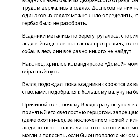
всадники явно были из дворянского отряда, он
трудом держались в сёдлах. Доспехов на них н
одинаковых сёдлах можно было определить, кт
гербах было не разобрать.
Всадники метались по берегу, ругались, спори
ледяной воде юноша, слегка протрезвев, тонк
собак в лесу они всё равно никого не найдут.
Наконец, хриплое командирское «Домой» мом
обратный путь.
Вэллд подождал, пока всадники скроются из вид
стволами, подобрался к большому валуну на бе
Причиной того, почему Вэллд сразу не ушёл в л
принятый его светлостью герцогом, запрещаю
(даже охотничье), за исключением ножей и ки
люди, конечно, плевали на этот закон и как 
могли и повесить, если бы он попался с мечом