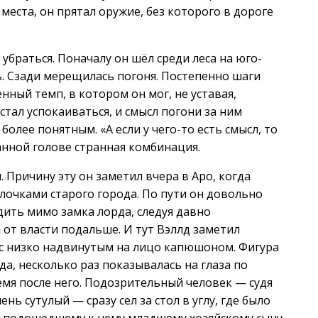
места, он прятал оружие, без которого в дороге
убраться. Поначалу он шёл среди леса на юго-
ь. Сзади мерещилась погоня. Постепенно шаги
ный темп, в котором он мог, не уставая,
стал успокаиваться, и смысл погони за ним
олее понятным. «А если у чего-то есть смысл, то
анной голове странная комбинация.
 Причину эту он заметил вчера в Аро, когда
улочками старого города. По пути он довольно
дить мимо замка лорда, следуя давно
 от власти подальше. И тут Вэллд заметил
с низко надвинутым на лицо капюшоном. Фигура
да, несколько раз показывалась на глаза по
емя после него. Подозрительный человек — судя
нь сутулый — сразу сел за стол в углу, где было