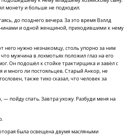
л подошедшему к нему младшему хозяйскому сыну.
л монету и больше не подходил.
ясь, до позднего вечера. За это время Вэллд
ужчинами и одной женщиной, приходившими к нему
от него нужно незнакомцу, столь упорно за ним
 что мужчина в лохмотьях положил глаз на его
мог. Он подошёл к стойке трактирщика и завёл с
я и много ли постояльцев. Старый Анкор, не
словен, также тихо сказал, что человек за
 — пойду спать. Завтра ухожу. Разбуди меня на
р.
которая была освещена двумя масляными