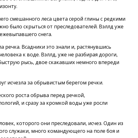
изонту.
его смешанного леса цвета серой глины с редкими
жно было скрыться от преследователей. Вэллд уже
вежевыпавшего снега.
а речка. Всадники это знали и, растянувшись
ловека к воде. Вэллд, уже не разбирая дороги,
небыструю рысь, двое скакавших немного впереди
руг исчезла за обрывистым берегом речки.
еского роста обрыва перед речкой,
логий, и сразу за кромкой воды уже росли
ловек, которого они преследовали, исчез. Один из
ого служаки, много командующего на поле боя и