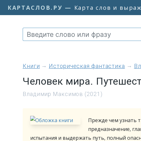
КАРТАСЛОВ.РУ
—
Карта слов и выра
книги
Историческая фантастика
В
Человек мира. Путешест
Владимир Максимов (2021)
Прежде чем узнать т
предназначение, гл
испытания и выдержать путь, полный опас