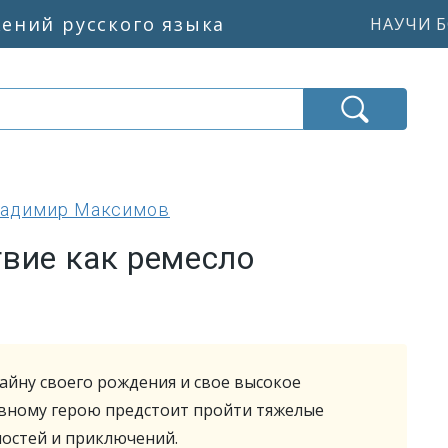
жений русского языка
НАУЧИ Б
ладимир Максимов
вие как ремесло
айну своего рождения и свое высокое
авному герою предстоит пройти тяжелые
ностей и приключений.