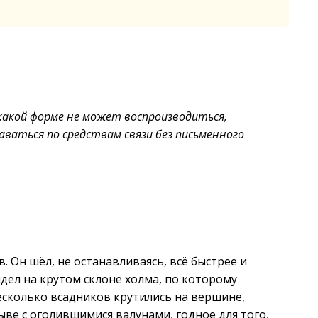
 какой форме не может воспроизводиться,
ваться по средствам связи без письменного
 Он шёл, не останавливаясь, всё быстрее и
идел на крутом склоне холма, по которому
 Несколько всадников крутились на вершине,
ыве с оголившимися валунами, годное для того,