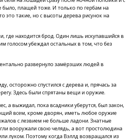
и сели на лошадей сразу после ночной попойки и с
е было, плащей тоже. И только по гербам на
о это такие, но с высоты дерева рисунок на
ли, где находится брод. Один лишь искупавшийся в
им голосом убеждал остальных в том, что без
ентально развернуло замёрзших людей в
у, осторожно спустился с дерева и, прячась за
регу. Здесь были спрятаны вещи и оружие.
ес, а выжидал, пока всадники уберутся, был закон,
щий всем, кроме дворян, иметь любое оружие
нжалов с лезвием не больше ладони. Знатные
могли вооружали свою челядь, а вот простолюдина
 или луком. Поэтому когда Вэллд возвращался из