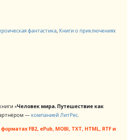
ероическая фантастика
,
Книги о приключениях
ниги «
Человек мира. Путешествие как
партнёром —
компанией ЛитРес
.
форматах FB2, ePub, MOBI, TXT, HTML, RTF и