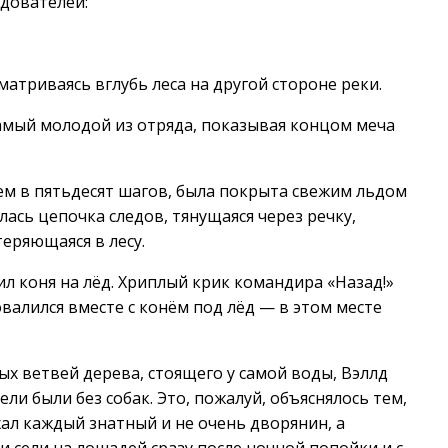
дователей:
матриваясь вглубь леса на другой стороне реки.
самый молодой из отряда, показывая концом меча
чем в пятьдесят шагов, была покрыта свежим льдом
лась цепочка следов, тянущаяся через речку,
еряющаяся в лесу.
л коня на лёд. Хриплый крик командира «Назад!»
алился вместе с конём под лёд — в этом месте
ых ветвей дерева, стоящего у самой воды, Вэллд
ли были без собак. Это, пожалуй, объяснялось тем,
жал каждый знатный и не очень дворянин, а