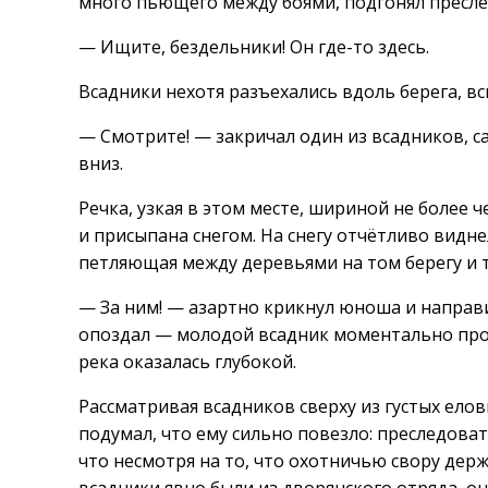
много пьющего между боями, подгонял пресле
— Ищите, бездельники! Он где-то здесь.
Всадники нехотя разъехались вдоль берега, вс
— Смотрите! — закричал один из всадников, 
вниз.
Речка, узкая в этом месте, шириной не более 
и присыпана снегом. На снегу отчётливо видне
петляющая между деревьями на том берегу и т
— За ним! — азартно крикнул юноша и направи
опоздал — молодой всадник моментально пров
река оказалась глубокой.
Рассматривая всадников сверху из густых елов
подумал, что ему сильно повезло: преследовате
что несмотря на то, что охотничью свору дер