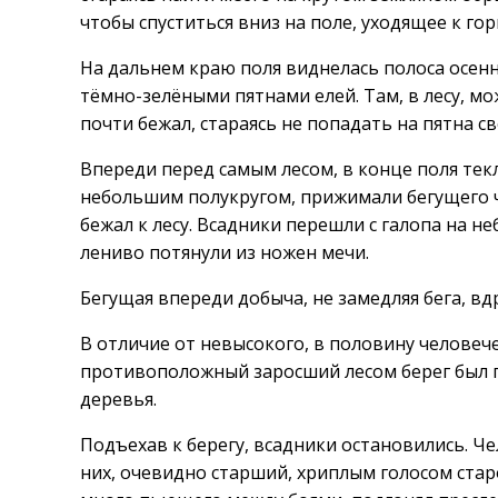
чтобы спуститься вниз на поле, уходящее к гор
На дальнем краю поля виднелась полоса осенн
тёмно-зелёными пятнами елей. Там, в лесу, мо
почти бежал, стараясь не попадать на пятна с
Впереди перед самым лесом, в конце поля текл
небольшим полукругом, прижимали бегущего че
бежал к лесу. Всадники перешли с галопа на 
лениво потянули из ножен мечи.
Бегущая впереди добыча, не замедляя бега, вд
В отличие от невысокого, в половину человеч
противоположный заросший лесом берег был по
деревья.
Подъехав к берегу, всадники остановились. Че
них, очевидно старший, хриплым голосом стар