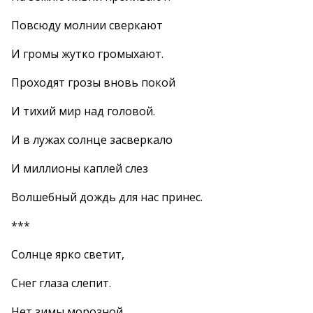
Повсюду молнии сверкают
И громы жутко громыхают.
Проходят грозы вновь покой
И тихий мир над головой.
И в лужах солнце засверкало
И миллионы каплей слез
Волшебный дождь для нас принес.
***
Солнце ярко светит,
Снег глаза слепит.
Нет зимы морозной,