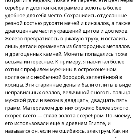
потратить неделю, пока я не перенёс эти центнеры
серебра и десятки килограммов золота в более
удобное для себя место. Сохранились отделанные
резной костью рукояти мечей и кинжалов, а также
драгоценные части украшений щитов и доспехов.
Железо превратилось в ржавую труху, и остались
лишь детали орнамента из благородных металлов
и драгоценных камней. Монеты попадались тоже
весьма интересные. К примеру, я насчитал более
сотни с профилем мужчины в остроконечном
колпаке и с необычной бородой, заплетённой в
косицы. Эти старинные деньги были отлиты в виде
неправильных овалов, величиной с ноготь пальца
мужской руки и весом в двадцать, двадцать пять
грамм. Материалом для них служило белое золото,
скорее всего — сплав золота с серебром. По-моему,
его использовали ещё в древнем Египте, и
назывался он, если не ошибаюсь, электрум. Как ни