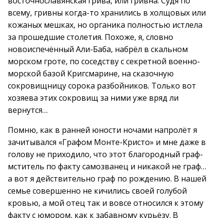
восточнославянская грива, или гривна. Судя по
всему, гривны когда-то хранились в холщовых или
кожаных мешках, но органика полностью истлела
за прошедшие столетия. Похоже, я, словно
новоиспечённый Али-Баба, набрёл в скальном
морском гроте, по соседству с секретной военно-
морской базой Кригсмарине, на сказочную
сокровищницу сорока разбойников. Только вот
хозяева этих сокровищ за ними уже вряд ли
вернутся…
Помню, как в ранней юности ночами напролёт я
зачитывался «Графом Монте-Кристо» и мне даже в
голову не приходило, что этот благородный граф-
мститель по факту самозванец и никакой не граф…
а вот я действительно граф по рождению. В нашей
семье совершенно не кичились своей голубой
кровью, а мой отец так и вовсе относился к этому
факту с юмором, как к забавному курьёзу. В