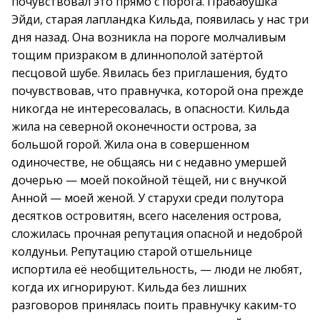
почувствовал это прямо с порога. Прабабушка
Эйди, старая лапландка Кильда, появилась у нас три
дня назад. Она возникла на пороге молчаливым
тощим призраком в длиннополой затёртой
песцовой шубе. Явилась без приглашения, будто
почувствовав, что правнучка, которой она прежде
никогда не интересовалась, в опасности. Кильда
жила на северной оконечности острова, за
большой горой. Жила она в совершенном
одиночестве, не общаясь ни с недавно умершей
дочерью — моей покойной тёщей, ни с внучкой
Анной — моей женой. У старухи среди полутора
десятков островитян, всего населения острова,
сложилась прочная репутация опасной и недоброй
колдуньи. Репутацию старой отшельнице
испортила её необщительность, — люди не любят,
когда их игнорируют. Кильда без лишних
разговоров принялась поить правнучку каким-то