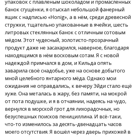
упаковок с плавленым шоколадом и промасленных
банок сгущёнки, я отыскал небольшой фанерный
ящик с надписью «Honig», а в нём, среди древесной
стружки, тщательно упакованные в ячейки, шесть
литровых стеклянных банок с отличным сотовым
мёдом. Этот чудесный, золотисто-прозрачный
продукт даже не засахарился, наверное, благодаря
находящимся в нём восковым сотам. Я с новой
надеждой примчался в дом, и Кильда опять
заварила своё снадобье, уже на основе добытого
мной целебного янтарного мёда. Однако мои
ожидания не оправдались, к вечеру Эйди стало ещё
хуже. Она металась в жару, без памяти, на мокрой
от пота подушке, и я в отчаянии, надеясь на чудо,
вернулся в морской грот для лихорадочных, но
безуспешных поисков пенициллина. И всё-таки,
что-то изменилось за десять-двенадцать часов
моего отсутствия. Я вошёл через дверь прихожей в