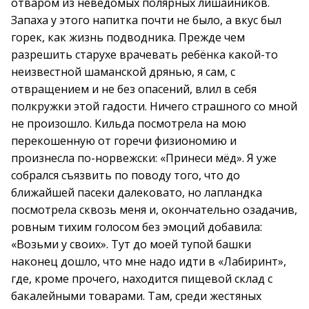
отваром из неведомых полярных лишайников.
Запаха у этого напитка почти не было, а вкус был
горек, как жизнь подводника. Прежде чем
разрешить старухе врачевать ребёнка какой-то
неизвестной шаманской дрянью, я сам, с
отвращением и не без опасений, влил в себя
полкружки этой гадости. Ничего страшного со мной
не произошло. Кильда посмотрела на мою
перекошенную от горечи физиономию и
произнесла по-норвежски: «Принеси мёд». Я уже
собрался съязвить по поводу того, что до
ближайшей пасеки далековато, но лапландка
посмотрела сквозь меня и, окончательно озадачив,
ровным тихим голосом без эмоций добавила:
«Возьми у своих». Тут до моей тупой башки
наконец дошло, что мне надо идти в «Лабиринт»,
где, кроме прочего, находится пищевой склад с
бакалейными товарами. Там, среди жестяных