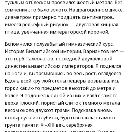
тусклым отблеском проявился жёлтый металл. Без
сомнения это было золото. На драгоценном диске,
диаметром примерно тридцать сантиметров,
имелся рельефный рисунок — двуглавая хищная
птица, увенчанная императорской короной.
Вспомнился полузабытый гимназический курс,
История Византийской империи. Вариантов нет —
это герб Палеологов, последней двухвековой
династии византийских императоров. Я поднялся
на ноги и, выпрямившись во весь рост, огляделся.
Вдоль всей круглой стены пещеры возвышались
горки каких-то предметов высотой до метра и
более. Я подошёл к одной из них и взял с самого
верха плоский, пористый слиток темного метала
весом около двухсот грамм. Подсказка вновь
вынырнула из глубины, будто всплыла с самого
грунта памяти: XI–XIII век, серебряная