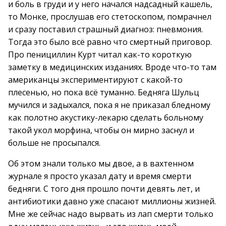
и боль в груди и у него начался надсадный кашель,
то Монке, прослушав его стетоскопом, помрачнел
и сразу поставил страшный диагноз: пневмония.
Тогда это было всё равно что смертный приговор.
Про пенициллин Курт читал как-то короткую
заметку в медицинских изданиях. Вроде что-то там
американцы экспериментируют с какой-то
плесенью, но пока всё туманно. Бедняга Шульц
мучился и задыхался, пока я не приказал бледному
как полотно акустику-лекарю сделать больному
такой укол морфина, чтобы он мирно заснул и
больше не просыпался.
Об этом знали только мы двое, а в вахтенном
журнале я просто указал дату и время смерти
бедняги. С того дня прошло почти девять лет, и
антибиотики давно уже спасают миллионы жизней.
Мне же сейчас надо вырвать из лап смерти только