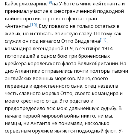
[9]
Кайзерлихмарине
на У-боте в чине лейтенанта и
принимал участие в «неограниченной подводной
войне» против торгового флота стран
[10]
«Антанты»
. Ему повезло не только остаться в
живых, но и стяжать воинскую славу. Потому как
[11]
служил он под началом Отто Виддегена
,
командира легендарной U-9, в сентябре 1914
потопившей в одном бою три броненосных
крейсера королевского флота Великобритании. На
дно Атлантики отправились почти полторы тысячи
английских военных моряков. Меня, своего
первенца и единственного сына, отец назвал в
честь славного моряка Отто, своего командира и
моего крёстного отца. Это родство и
предопределило всю мою дальнейшую судьбу. В
начале первой мировой войны никто, ни мы,
немцы, ни Антанта не понимали, насколько
серьёзным оружием является подводный флот. У-