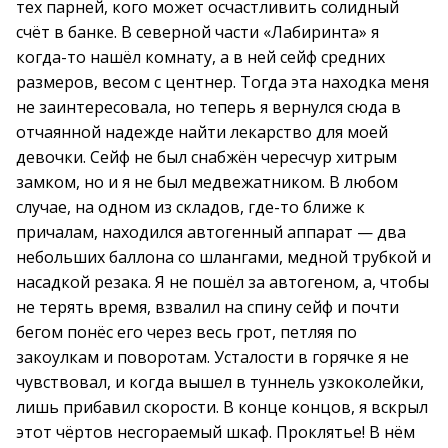
тех парней, кого может осчастливить солидный
счёт в банке. В северной части «Лабиринта» я
когда-то нашёл комнату, а в ней сейф средних
размеров, весом с центнер. Тогда эта находка меня
не заинтересовала, но теперь я вернулся сюда в
отчаянной надежде найти лекарство для моей
девочки. Сейф не был снабжён чересчур хитрым
замком, но и я не был медвежатником. В любом
случае, на одном из складов, где-то ближе к
причалам, находился автогенный аппарат — два
небольших баллона со шлангами, медной трубкой и
насадкой резака. Я не пошёл за автогеном, а, чтобы
не терять время, взвалил на спину сейф и почти
бегом понёс его через весь грот, петляя по
закоулкам и поворотам. Усталости в горячке я не
чувствовал, и когда вышел в туннель узкоколейки,
лишь прибавил скорости. В конце концов, я вскрыл
этот чёртов несгораемый шкаф. Проклятье! В нём