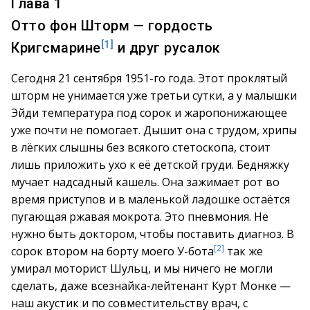
Глава 1
Отто фон Шторм — гордость
[1]
Кригсмарине
и друг русалок
Сегодня 21 сентября 1951-го года. Этот проклятый
шторм не унимается уже третьи сутки, а у малышки
Эйди температура под сорок и жаропонижающее
уже почти не помогает. Дышит она с трудом, хрипы
в лёгких слышны без всякого стетоскопа, стоит
лишь приложить ухо к её детской груди. Бедняжку
мучает надсадный кашель. Она зажимает рот во
время приступов и в маленькой ладошке остаётся
пугающая ржавая мокрота. Это пневмония. Не
нужно быть доктором, чтобы поставить диагноз. В
[2]
сорок втором на борту моего У-бота
так же
умирал моторист Шульц, и мы ничего не могли
сделать, даже всезнайка-лейтенант Курт Монке —
наш акустик и по совместительству врач, с