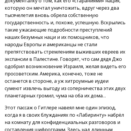
документалку о том, как его «стараниями» нация,
которую он мечтал уничтожить, вдруг через два
тысячелетия вновь обрела собственную
государственность и, похоже, успешную. Вскрылись
такие ужасающие подробности преступлений
наших безумных наци и их помощников, что
народы Европы и американцы не стали
препятствовать стремлениям выживших евреев их
экспансии в Палестине. Говорят, что сам дядя Джо
одобрил возникновение Израиля, желая видеть его
просоветским. Америка, конечно, тоже не
останется в стороне, а уж хитроумные иудеи
сумеют извлечь выгоду из соперничества этих двух
планетарных громил, чума на оба их дома…
Этот пассаж о Гитлере навеял мне один эпизод,
когда я в своих блужданиях по «Лабиринту» набрёл
на комнату для конфиденциальных разговоров и
составления шифрограмм. Здесь над длинным