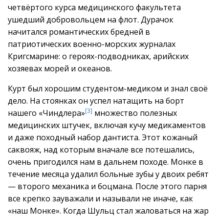
четвёртого курса медицинского факультета
ушедший добровольцем на флот. Дурачок
начитался романтических бредней в
патриотических военно-морских журналах
Кригсмарине: о героях-подводниках, арийских
хозяевах морей и океанов.
Курт был хорошим студентом-медиком и знал своё
дело. На стоянках он успел натащить на борт
[3]
нашего «Чиндлера»
множество полезных
медицинских штучек, включая кучу медикаментов
и даже походный набор дантиста. Этот кожаный
саквояж, над которым вначале все потешались,
очень пригодился нам в дальнем походе. Монке в
течение месяца удалил больные зубы у двоих ребят
— второго механика и боцмана. После этого парня
все крепко зауважали и называли не иначе, как
«наш Монке». Когда Шульц стал жаловаться на жар