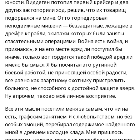
юности. Виддеген потопил первый крейсер и два
других застопорили ход, решив, что их товарищ
подорвался на мине. Отто торпедировал
неподвижные мишени — беззащитные, лежащие в
дрейфе корабли, экипажи которых были заняты
спасательными операциями. Война есть война, и
признаюсь, я на его месте вряд ли поступил бы
иначе, только вот гордится такой победой вряд ли
имело бы смысл. Я бы посчитал это рутинной
боевой работой, не приносящей особой радости,
все равно как азартному охотнику пристрелить
больного, не способного к достойной защите зверя.
Ну впрочем, таково моё личное восприятие.
Все эти мысли посетили меня за самым, что ни на
есть, графским занятием. Я с любопытством, но без
особых эмоций, перебирал содержимое найденного
мной в древнем колодце клада. Мне пришлось