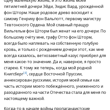
одну маленькую жизнь, и это жизнь моей
пятилетней дочери Эйди, Эидис Вард, урождённой
фон Шторм. Наше родовое древо восходит к
самому Генриху фон Вальпотт, первому магистру
Тевтонского Ордена. Мой славный пращур
Вильгельм фон Шторм был женат на его дочери. По
большому счёту мне, графу Отто фон Шторм,
всегда было наплевать на собственную голубую
кровь, и только с рождением дочери этот, как мне
всегда казалось, ветхозаветный казус приобрел для
меня какое-то значение. Да и, наверное, я просто
старею. К тому же теперь, когда мой родной
[4]
Книгсберг
, сердце Восточной Пруссии,
аннексирован русскими, история моей семьи как
часть истории моего побеждённого, униженного и
разодранного на части Отечества стала для меня по
настоящему важной.
Когда-то в начале войны пропагандистские