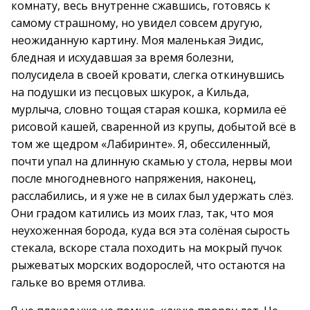
комнату, весь внутренне сжавшись, готовясь к
самому страшному, но увидел совсем другую,
неожиданную картину. Моя маленькая Эидис,
бледная и исхудавшая за время болезни,
полусидела в своей кровати, слегка откинувшись
на подушки из песцовых шкурок, а Кильда,
мурлыча, словно тощая старая кошка, кормила её
рисовой кашей, сваренной из крупы, добытой всё в
том же щедром «Лабиринте». Я, обессиленный,
почти упал на длинную скамью у стола, нервы мои
после многодневного напряжения, наконец,
расслабились, и я уже не в силах был удержать слёз.
Они градом катились из моих глаз, так, что моя
неухоженная борода, куда вся эта солёная сырость
стекала, вскоре стала походить на мокрый пучок
рыжеватых морских водорослей, что остаются на
гальке во время отлива.