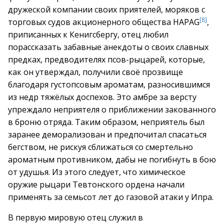
дружеской компании своих приятелей, моряков с
[8]
торговых судов акционерного общества HAPAG
,
приписанных к Кенигсбергу, отец любил
порассказать забавные анекдоты о своих славных
предках, предводителях псов-рыцарей, которые,
как он утверждал, получили своё прозвище
благодаря густопсовым ароматам, разносившимся
из недр тяжёлых доспехов. Это амбре за версту
упреждало неприятеля о приближении закованного
в броню отряда. Таким образом, неприятель был
заранее деморализован и предпочитал спасаться
бегством, не рискуя сближаться со смертельно
ароматным противником, дабы не погибнуть в бою
от удушья. Из этого следует, что химическое
оружие рыцари Тевтонского ордена начали
применять за семьсот лет до газовой атаки у Ипра.
В первую мировую отец служил в