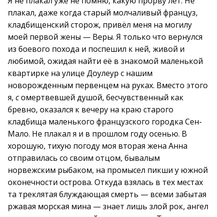
Я не плакал уже не помню, какую прорву лет. Не
плакал, даже когда старый молчаливый француз,
кладбищенский сторож, привёл меня на могилу
моей первой жены — Веры. Я только что вернулся
из боевого похода и поспешил к ней, живой и
любимой, ожидая найти её в знакомой маленькой
квартирке на улице Доулеур с нашим
новорожденным первенцем на руках. Вместо этого
я,
с
омертвевшей душой, бесчувственный как
бревно, оказался к вечеру на краю старого
кладбища маленького французского городка Сен-
Мало. Не плакал я и в прошлом году осенью. В
хорошую, тихую погоду моя вторая жена Анна
отправилась со своим отцом, бывалым
норвежским рыбаком, на промысел пикши у южной
оконечности острова. Откуда взялась в тех местах
та треклятая блуждающая смерть — всеми забытая
ржавая морская мина — знает лишь злой рок, ангел