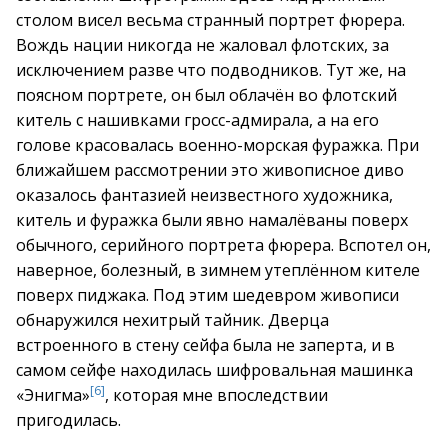
столом висел весьма странный портрет фюрера.
Вождь нации никогда не жаловал флотских, за
исключением разве что подводников. Тут же, на
поясном портрете, он был облачён во флотский
китель с нашивками гросс-адмирала, а на его
голове красовалась военно-морская фуражка. При
ближайшем рассмотрении это живописное диво
оказалось фантазией неизвестного художника,
китель и фуражка были явно намалёваны поверх
обычного, серийного портрета фюрера. Вспотел он,
наверное, болезный, в зимнем утеплённом кителе
поверх пиджака. Под этим шедевром живописи
обнаружился нехитрый тайник. Дверца
встроенного в стену сейфа была не заперта, и в
самом сейфе находилась шифровальная машинка
[6]
«Энигма»
, которая мне впоследствии
пригодилась.