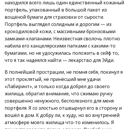
находился всего лишь один единственный кожаный
портфель, упакованный в большой пакет из
вощёной бумаги для страховки от сырости.
Портфель выглядел солидным и дорогим — из
крокодиловой кожи, с массивными бронзовыми
замками-клапанами. Неизвестная сволочь плотно
набила его канцелярскими папками с какими-то
бумагами, но не удосужилась положить в сейф то,
что я так надеялся найти — лекарство для Эйди.
В полнейшей прострации, не помня себя, покинул я
этот проклятый, не принёсший мне удачи
«Лабиринт», и только когда добрёл до своего
жилища, обратил внимание, что сжимаю ручку
совершенно ненужного, бесполезного для меня
портфеля. Я со злостью отшвырнул его в сторону и
вошёл в дом. К добру ли, к худу, но во внутренней
атмосфере моего жилища что-то изменилось. Я