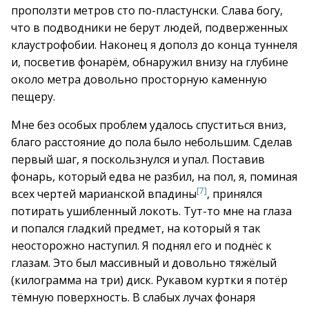
проползти метров сто по-пластунски. Слава богу,
что в подводники не берут людей, подверженных
клаустрофобии. Наконец я дополз до конца туннеля
и, посветив фонарём, обнаружил внизу на глубине
около метра довольно просторную каменную
пещеру.
Мне без особых проблем удалось спуститься вниз,
благо расстояние до пола было небольшим. Сделав
первый шаг, я поскользнулся и упал. Поставив
фонарь, который едва не разбил, на пол, я, поминая
[7]
всех чертей марианской впадины
, принялся
потирать ушибленный локоть. Тут-то мне на глаза
и попался гладкий предмет, на который я так
неосторожно наступил. Я поднял его и поднёс к
глазам. Это был массивный и довольно тяжёлый
(килограмма на три) диск. Рукавом куртки я потёр
тёмную поверхность. В слабых лучах фонаря