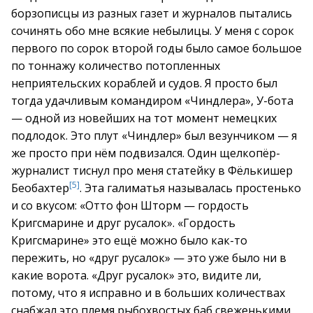
борзописцы из разных газет и журналов пытались
сочинять обо мне всякие небылицы. У меня с сорок
первого по сорок второй годы было самое большое
по тоннажу количество потопленных
неприятельских кораблей и судов. Я просто был
тогда удачливым командиром «Чиндлера», У-бота
— одной из новейших на тот момент немецких
подлодок. Это плут «Чиндлер» был везунчиком — я
же просто при нём подвизался. Один щелкопёр-
журналист тиснул про меня статейку в Фёлькишер
[5]
Беобахтер
. Эта галиматья называлась простенько
и со вкусом: «Отто фон Шторм — гордость
Кригсмарине и друг русалок». «Гордость
Кригсмарине» это ещё можно было как-то
пережить, но «друг русалок» — это уже было ни в
какие ворота. «Друг русалок» это, видите ли,
потому, что я исправно и в больших количествах
снабжал это племя рыбохвостых баб свеженькими