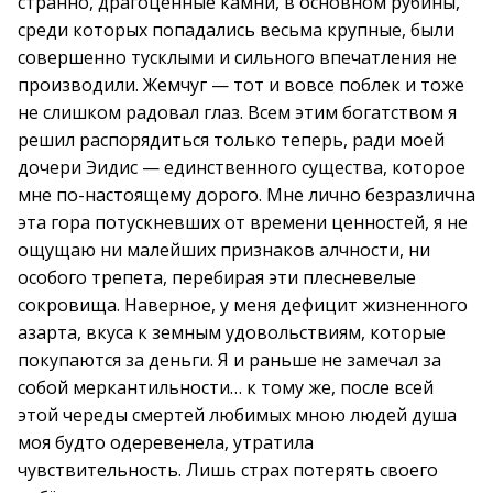
странно, драгоценные камни, в основном рубины,
среди которых попадались весьма крупные, были
совершенно тусклыми и сильного впечатления не
производили. Жемчуг — тот и вовсе поблек и тоже
не слишком радовал глаз. Всем этим богатством я
решил распорядиться только теперь, ради моей
дочери Эидис — единственного существа, которое
мне по-настоящему дорого. Мне лично безразлична
эта гора потускневших от времени ценностей, я не
ощущаю ни малейших признаков алчности, ни
особого трепета, перебирая эти плесневелые
сокровища. Наверное, у меня дефицит жизненного
азарта, вкуса к земным удовольствиям, которые
покупаются за деньги. Я и раньше не замечал за
собой меркантильности… к тому же, после всей
этой череды смертей любимых мною людей душа
моя будто одеревенела, утратила
чувствительность. Лишь страх потерять своего